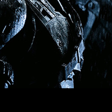
de
Nolan
. El director de
The Batman
ha dado nuevas pistas sobr
ue se está fraguando sobre el vigilante de
Gotham
.
Matt Ree
detectivesca y de cine negro de
Batman
. Además y para alegría