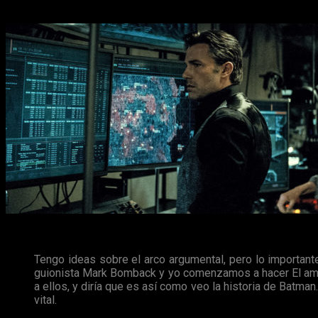
fondo la obra de
Nolan
para inspirar su película.
Lo que ha hecho salir de dudas a los fans, ha sido su última en
Tengo ideas sobre el arco argumental, pero lo importa
guionista Mark Bomback y yo comenzamos a hacer El aman
a ellos, y diría que es así como veo la historia de Batma
vital.