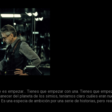
trevista en
Fandango
, donde
Reeves
ha dicho que está pensand
nte es empezar… Tienes que empezar con una. Tienes que empeza
ecer del planeta de los simios, teníamos claro cuáles eran nu
n. Es una especia de ambición por una serie de historias, pero re