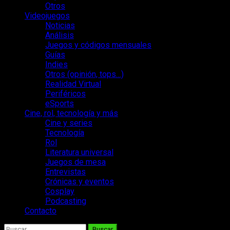
Otros
Videojuegos
Noticias
Análisis
Juegos y códigos mensuales
Guías
Indies
Otros (opinión, tops…)
Realidad Virtual
Periféricos
eSports
Cine, rol, tecnología y más
Cine y series
Tecnología
Rol
Literatura universal
Juegos de mesa
Entrevistas
Crónicas y eventos
Cosplay
Podcasting
Contacto
Buscar: