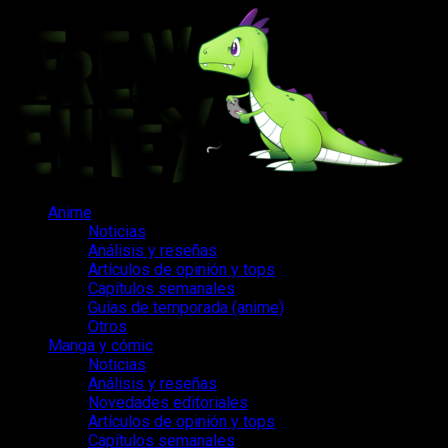
Saltar
al
contenido
Menú
Anime
principal
Noticias
Análisis y reseñas
Artículos de opinión y tops
Capítulos semanales
Guías de temporada (anime)
Otros
Manga y cómic
Noticias
Análisis y reseñas
Novedades editoriales
Artículos de opinión y tops
Capítulos semanales