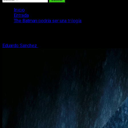
Inicio
Entrada
The Batman podría ser una trilogía
The Batman podría ser una trilogía
Eduardo Sanchez
7 de julio, 2017
2 minutos de lectura