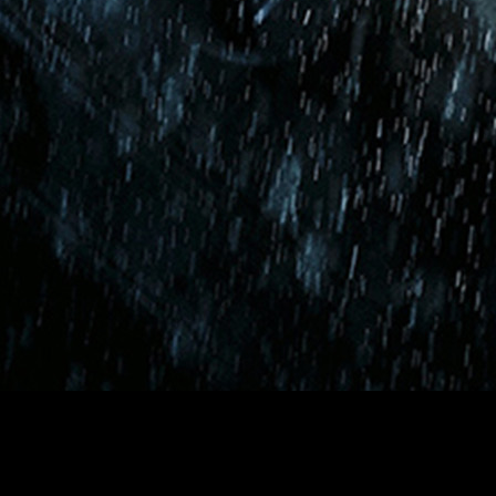
e si habrá nueva trilogía del murciélago de
Gotham
.
ves
, director de
La guerra del planeta de los simios
aseguraba
 de muchos, entre los que me incluyo, ayer dijo que estudiaría a