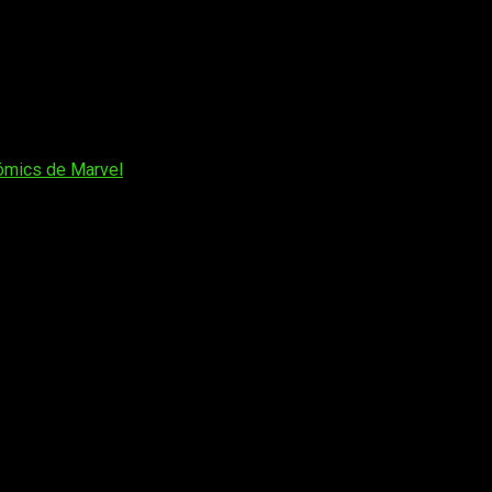
 mis oídos. Aunque de momento, debe centrarse en hacer una 
an Beggins
de
Nolan
es difícil en cuanto a comienzos se refie
cómics de Marvel
os obligatorios están marcados con
*