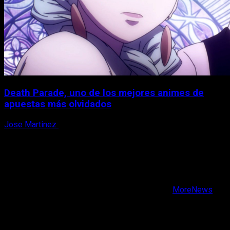
Death Parade, uno de los mejores animes de
apuestas más olvidados
Jose Martinez
7 de agosto, 2026
X
Facebook
Instagram
Youtube
Copyright © Todos los derechos reservados.
|
MoreNews
por AF themes.