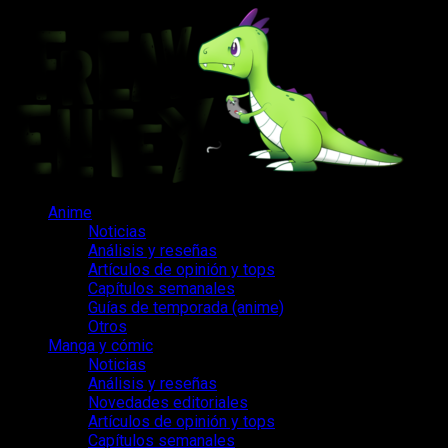
Saltar
al
contenido
Menú
Anime
principal
Noticias
Análisis y reseñas
Artículos de opinión y tops
Capítulos semanales
Guías de temporada (anime)
Otros
Manga y cómic
Noticias
Análisis y reseñas
Novedades editoriales
Artículos de opinión y tops
Capítulos semanales