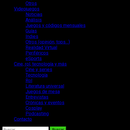
Otros
Videojuegos
Noticias
Análisis
Juegos y códigos mensuales
Guías
Indies
Otros (opinión, tops…)
Realidad Virtual
Periféricos
eSports
Cine, rol, tecnología y más
Cine y series
Tecnología
Rol
Literatura universal
Juegos de mesa
Entrevistas
Crónicas y eventos
Cosplay
Podcasting
Contacto
Buscar: