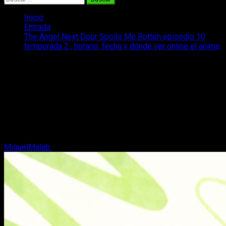
Inicio
Entrada
The Angel Next Door Spoils Me Rotten episodio 10
temporada 2 , horario, fecha y dónde ver online el anime
The Angel Next Door Spoils Me Rotten
episodio 10 temporada 2 , horario,
fecha y dónde ver online el anime
Insertar variable Repasamos todos los datos sobre el
estreno del episodio 10 del anime The Angel Next Door
Spoils Me Rotten temporada 2.
MiguelMalab
29 de mayo, 2026
4 minutos de lectura