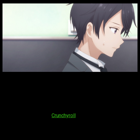
The Angel Next Door Spoils Me Rotten
T2, fecha, hora de
estreno y dónde ver el episodio 10 del anime
Si quieres saber más sobre la emisión del
capítulo 10 de la
temporada 2
del anime
Otonari no Tenshi-sama ni
Itsunomanika Dame Ningen ni Sareteita Ken
te lo contamos.
Por un lado, su fecha de estreno será
viernes 5 de junio de
2026
. Se podrá ver en
Crunchyroll
. Su horario de emisión será:
España (Península y Baleares)
: a las
16:30
horas
España (Islas Canarias)
: a las
15:30
horas
Argentina
: a las
12:30
horas