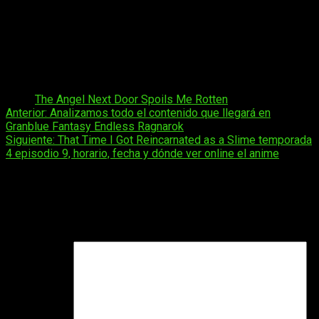
concentrarse en la evolución personal y el apoyo
incondicional que ambos se brindan. Es precisamente esa
apuesta por la calidez y la paz mental lo que permite que el
romance florezca de una manera tan orgánica, regalando al
espectador una historia madura construida puramente sobre
la confianza, el respeto y la honestidad mutua.
Tags:
The Angel Next Door Spoils Me Rotten
Navegación
Anterior:
Analizamos todo el contenido que llegará en
Granblue Fantasy Endless Ragnarok
de
Siguiente:
That Time I Got Reincarnated as a Slime temporada
entradas
4 episodio 9, horario, fecha y dónde ver online el anime
Deja una respuesta
Tu dirección de correo electrónico no será publicada.
Los
campos obligatorios están marcados con
*