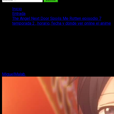
Inicio
Entrada
The Angel Next Door Spoils Me Rotten episodio 7
temporada 2 , horario, fecha y dónde ver online el anime
The Angel Next Door Spoils Me Rotten
episodio 7 temporada 2 , horario, fecha
y dónde ver online el anime
Repasamos todos los datos sobre el estreno del episodio 7
del anime The Angel Next Door Spoils Me Rotten temporada
2.
MiguelMalab
8 de mayo, 2026
3 minutos de lectura