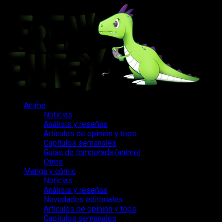
Saltar
al
contenido
Menú
Anime
principal
Noticias
Análisis y reseñas
Artículos de opinión y tops
Capítulos semanales
Guías de temporada (anime)
Otros
Manga y cómic
Noticias
Análisis y reseñas
Novedades editoriales
Artículos de opinión y tops
Capítulos semanales