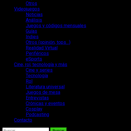
Otros
Videojuegos
Noticias
Análisis
Juegos y códigos mensuales
Guías
Indies
Otros (opinión, tops…)
Realidad Virtual
Periféricos
eSports
Cine, rol, tecnología y más
Cine y series
Tecnología
Rol
Literatura universal
Juegos de mesa
Entrevistas
Crónicas y eventos
Cosplay
Podcasting
Contacto
Buscar: