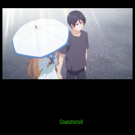
The Angel Next Door Spoils Me Rotten
T2, fecha, hora de
estreno y dónde ver el episodio 7 del anime
Si quieres saber más sobre la emisión del
capítulo 7 de la
temporada 2
del anime
Otonari no Tenshi-sama ni
Itsunomanika Dame Ningen ni Sareteita Ken
te lo contamos.
Por un lado, su fecha de estreno será
viernes 15 de mayo
de 2026
. Se podrá ver en
Crunchyroll
. Su horario de emisión
será: