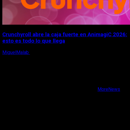
Crunchyroll abre la caja fuerte en AnimagiC 2026:
esto es todo lo que llega
MiguelMalab
5 de agosto, 2026
X
Facebook
Instagram
Youtube
Copyright © Todos los derechos reservados.
|
MoreNews
por AF themes.