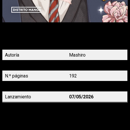
Yamada ha terminado con éxito el examen de ingreso y está a
punto de graduarse, pero la salud de Akane no mejora.
Yamada le ofrece cobijo en su casa a Akane y decide
vengarse del vecino dentro del juego.
Autoría
Mashiro
Demografía
Shôjo
N.º páginas
192
Precio
9,95 €
Lanzamiento
07/05/2026
Radio Storm
 3, de Team S&S
En un mundo devastado por la guerra y un virus mortal, los
sentimientos son lo único que nos puede salvar… ¡Llega el