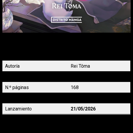
Después de recuperar a Sogetsu, Rangetsu se enfrenta a su
propia vida por primera vez. Tras preocuparse por lo que
debería hacer para estar con Tenyo, Rangetsu toma una
decisión seria: le abandona.
Autoría
Rei Tôma
Demografía
Shôjo
N.º páginas
168
Precio
9,95 €
Lanzamiento
21/05/2026
La luna en una noche de lluvia
 8, de Kuzushiro