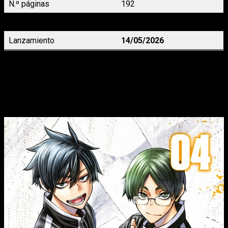
N.º páginas
192
Precio
9,95 €
Lanzamiento
14/05/2026
Tougen Anki: La leyenda de la sangre maldita
 4, de 
Yura Urushibara
¡Llega el shônen del momento cargado de demonios y acción
con una esperada adaptación anime!