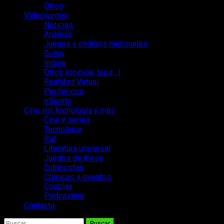
Otros
Videojuegos
Noticias
Análisis
Juegos y códigos mensuales
Guías
Indies
Otros (opinión, tops…)
Realidad Virtual
Periféricos
eSports
Cine, rol, tecnología y más
Cine y series
Tecnología
Rol
Literatura universal
Juegos de mesa
Entrevistas
Crónicas y eventos
Cosplay
Podcasting
Contacto
Buscar: