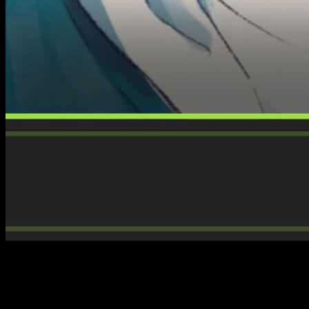
¡Vaya mes se nos viene encima! Solo con las
novedades de
Distrito Manga para mayo de 2026
tenemos para rato, y es
que la editorial viene bien cargada de grandes lanzamientos.
Con 13 títulos para elegir, tenemos de todo. Por ejemplo,