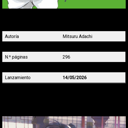
¡El nuevo equipo de béisbol Seishu Gakuen está listo para
afrontar el desafío del Koshien! El sueño de la difunta Wakaba
fue ver a Kou como lanzador y Akaishi como receptor.
Autoría
Mitsuru Adachi
Demografía
Shônen
N.º páginas
296
Precio
16,95 €
Lanzamiento
14/05/2026
La bestia del rey
 12, de Rei Tôma
¿Puede el amor entre una semihumana y un príncipe cambiar
el mundo? Llega el 12º tomo de La Bestia del Rey.