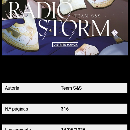
De vuelta en la seguridad de la academia, Sak celebra el
descubrimiento de que podría ser clave para detener el virus.
Lima se opone a este plan. ¿Prevalecerá el amor o el
sacrificio?
Autoría
Team S&S
Género
Distrito Manhwa
N.º páginas
316
Precio
17,95 €
Lanzamiento
14/05/2026