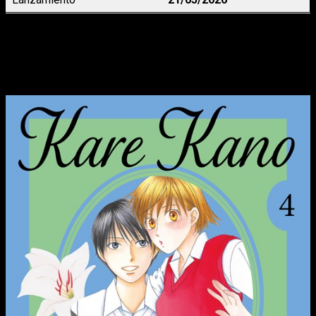
Kare Kano
 4, de Masami Tsuda
La historia de amor y desamor de Yukino y Arima continúa en
este cuarto tomo del shôjo de culto.