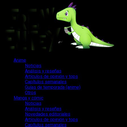
Saltar
al
contenido
Menú
Anime
principal
Noticias
Análisis y reseñas
Artículos de opinión y tops
Capítulos semanales
Guías de temporada (anime)
Otros
Manga y cómic
Noticias
Análisis y reseñas
Novedades editoriales
Artículos de opinión y tops
Capítulos semanales