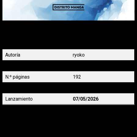
Una serie de muertes sospechosas en el seno de una familia
adinerada. Tres personas mueren misteriosamente en una sola
noche. La hija adoptiva de la familia Kurosu, Tokiko, es
sospechosa. ¿Podría ella ser realmente la culpable?
Autoría
ryoko
Demografía
Seinen
N.º páginas
192
Precio
9,95 €
Lanzamiento
07/05/2026
Astro Royale
 6, de Ken Wakui
¡Descubre el trepidante final de la lucha por el control del clan
Yotsurugi! ¡Sexto y último tomo de Astro Royale!