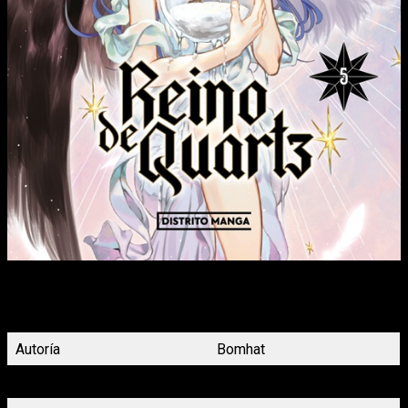
Blue asesta un golpe mortal al Dr. Steel y pierde el control de
sus poderes demoníacos. ¿Habrá alguien que pueda salvarla
ahora que ha aceptado su cruel destino?
Autoría
Bomhat
Demografía
Seinen