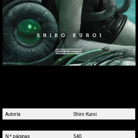
Cuando un equipo de salvamento entra en la Leviatán, que
lleva años a la deriva por el espacio, se encuentra con el diario
de un joven llamado Kazuma, en el que relata que, en algún
lugar de la nave, todavía se halla un superviviente de la
catástrofe que tuvo lugar en su interior. Años atrás, en un viaje
escolar a la Tierra, Kazuma y sus compañeros de clase se
quedaron atrapados en la nave tras una explosión en el casco.
Autoría
Shiro Kuroi
Demografía
Seinen
N.º páginas
540