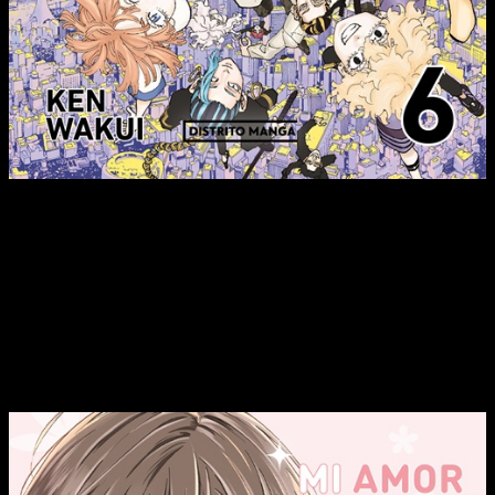
La batalla final entre Hibaru y Shikaba por fin ha comenzado. El
organizador del torneo, Tendou, ha declarado que quien
prediga correctamente al ganador recibirá diez mil millones de
yenes. ¿Cuáles son sus verdaderas intenciones?
Mi amor por Yamada está al Nv. 999
 7, de Mashiro
Akane y Yamada empiezan a compartir techo… ¡pero no como
ellos esperaban! Su amor sigue subiendo niveles en el
séptimo tomo.