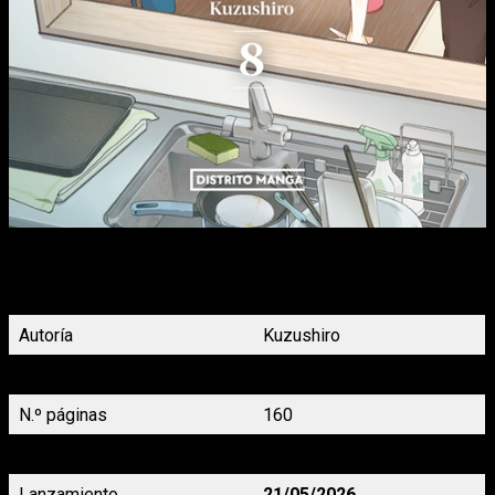
Una vez terminado el festival escolar, Kanon siente que es su
turno de conocer mejor a Saki. Por otro lado, al enterarse de la
fecha de su recital de piano, Saki quiere invitar a Kanon.
Autoría
Kuzushiro
Género
Yuri
N.º páginas
160
Precio
9,95 €
Lanzamiento
21/05/2026