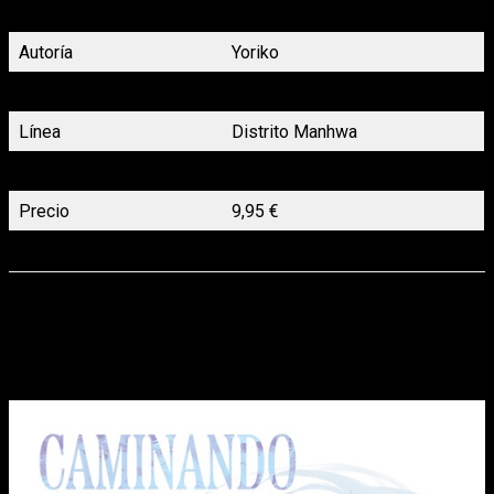
Yoshino, Kôtaro se ve obligado a fingir ser su novio.
Autoría
Yoriko
Género
BL
Línea
Distrito Manhwa
N.º páginas
192
Precio
9,95 €
Lanzamiento
21/05/2026
Caminando con la muerte
 2, de ryoko
Llega el segundo tomo de este manga lleno de tensión y
misterios paranormales.