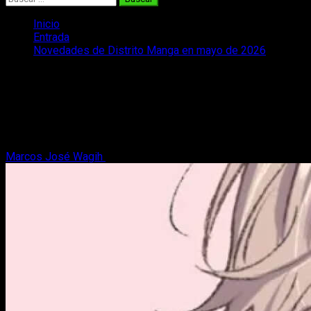
Inicio
Entrada
Novedades de Distrito Manga en mayo de 2026
Novedades de Distrito Manga en mayo
de 2026
¡Distrito Manga pisa fuerte con sus novedades de mayo de
2026! KareKano, un nuevo BL, más Cross Game y mucho más.
Marcos José Wagih
8 de mayo, 2026
6 minutos de lectura