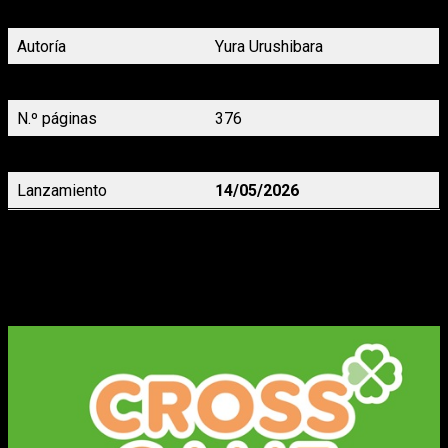
Autoría
Yura Urushibara
Demografía
Shônen
N.º páginas
376
Precio
16,95 €
Lanzamiento
14/05/2026
Cross Game
 6, de Mitsuru Adachi
Ko y Aoba siguen luchando por el sueño de Wakaba en este
sexto tomo de Cross Game.