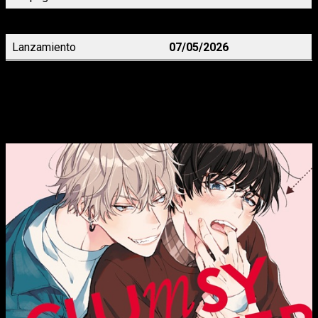
Precio
23,99 €
Lanzamiento
07/05/2026
Clumsy Love Step
, de Yoriko
El donjuán de la universidad frente al chico más tímido que ha
conocido nunca… ¡Llega un nuevo romance universitario BL!