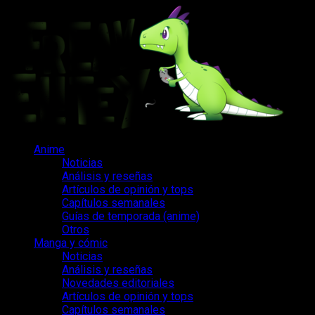
Saltar
al
contenido
Menú
Anime
principal
Noticias
Análisis y reseñas
Artículos de opinión y tops
Capítulos semanales
Guías de temporada (anime)
Otros
Manga y cómic
Noticias
Análisis y reseñas
Novedades editoriales
Artículos de opinión y tops
Capítulos semanales