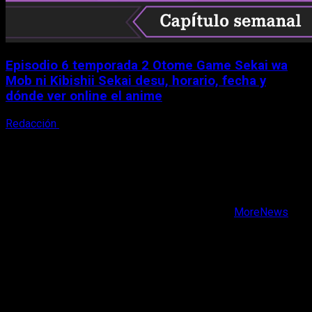
Episodio 6 temporada 2 Otome Game Sekai wa
Mob ni Kibishii Sekai desu, horario, fecha y
dónde ver online el anime
Redacción
5 de agosto, 2026
X
Facebook
Instagram
Youtube
Copyright © Todos los derechos reservados.
|
MoreNews
por AF themes.