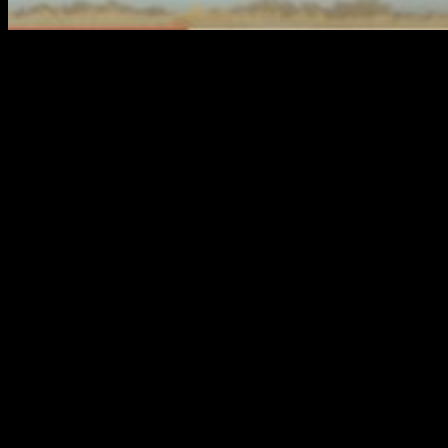
Datos sobre
Kemono Friends
Kemono Friends
es una franquicia japonesa creada por
Mine
Yoshizaki
. El primer proyecto creado fue una aplicación para
móviles desarrollada por
Nexon
, que fue lanzada al mercado
y puesta en disposición de los usuarios en
marzo de 2015
hasta diciembre de 2016
. Por otro lado, la serie cuenta con
una serie manga escrita por
Furai
. De hecho, esta sirvió
después para la serialización del anime, encargándose de
ella
Kadokawa
; fue producida por
Yaoyorozu
. El anime se
estrenó entre
enero y marzo de 2017
. Un segundo proyecto
para el juego y segunda temporada de anime están en la
espera.
Sinopsis
Una chica llamada Kaban se despierta en el
parque Japari, sin ninguna memoria sobre quién
es ella o como acabó en el parque y de su
encuentro con Serval. Juntos van en busca de qué
animal es Kaban, pasando por varias regiones del