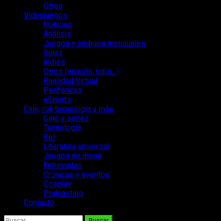
Otros
Videojuegos
Noticias
Análisis
Juegos y códigos mensuales
Guías
Indies
Otros (opinión, tops…)
Realidad Virtual
Periféricos
eSports
Cine, rol, tecnología y más
Cine y series
Tecnología
Rol
Literatura universal
Juegos de mesa
Entrevistas
Crónicas y eventos
Cosplay
Podcasting
Contacto
Buscar: