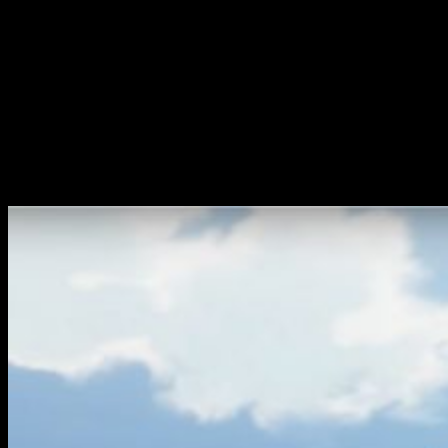
Noticias nuevas de Kadokawa
y
Kemono Friends
TATSUKI
, el director de
Kemono Friends
, ha revelado
este
lunes que ya no trabajará más en el proyecto. También lo dijo
en una notificación que publicaron en la compañía de
Kadokawa
. Por otro lado, se disculpó ante sus
fans
y afirmo
que él mismo se sentía decepcionado al dar esta noticia.