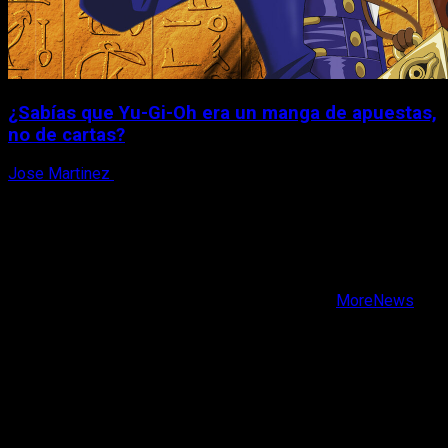
¿Sabías que Yu-Gi-Oh era un manga de apuestas,
no de cartas?
Jose Martinez
6 de agosto, 2026
X
Facebook
Instagram
Youtube
Copyright © Todos los derechos reservados.
|
MoreNews
por AF themes.