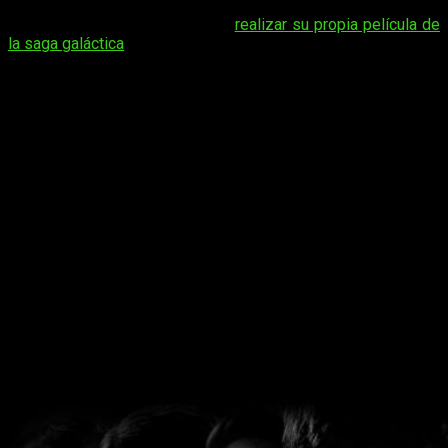
Quentin Tarantino
es un fan declarado de
Star Trek
y ya le
había dado vueltas a la idea de
realizar su propia película de
la saga galáctica
pero parece que esta vez va en serio.
Estas últimas semanas
Quentin Tarantino
ha estado dando
pistas sobre su próximo proyecto y, al parecer, el guionista y
director ha dado el primer paso para hacer realidad una idea
que lleva bastante tiempo en su cabeza: realizar
su propia
película
de Star Trek
.
Tarantino
habría ido directamente a hablar con
J.J. Abrams
,
director de las dos últimas películas de la saga
trekkie
, para
proponerle su idea. Según se dice ambos están planeando
formar una mesa de escritores para realizar el libreto de lo
que sería la
nueva película del universo Star Trek
.
Paramount
aún no se ha pronunciado pero tampoco habría
impedido la formación de la mesa de escritores.