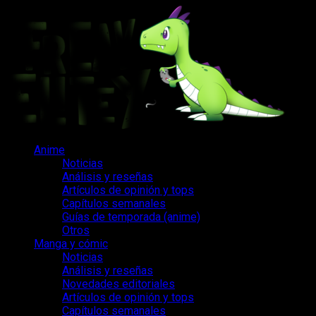
Saltar
al
contenido
Menú
Anime
principal
Noticias
Análisis y reseñas
Artículos de opinión y tops
Capítulos semanales
Guías de temporada (anime)
Otros
Manga y cómic
Noticias
Análisis y reseñas
Novedades editoriales
Artículos de opinión y tops
Capítulos semanales