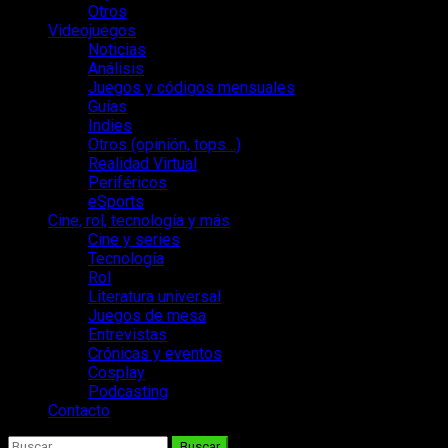
Otros
Videojuegos
Noticias
Análisis
Juegos y códigos mensuales
Guías
Indies
Otros (opinión, tops…)
Realidad Virtual
Periféricos
eSports
Cine, rol, tecnología y más
Cine y series
Tecnología
Rol
Literatura universal
Juegos de mesa
Entrevistas
Crónicas y eventos
Cosplay
Podcasting
Contacto
Buscar: