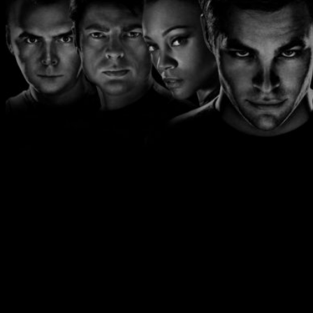
Recordemos que
Quentin Tarantino
dijo que solo realizaría
diez películas más
antes de su jubilación, el guion que acaba
de terminar sería la novena y la supuesta película de
Star
Trek
, si la incluyese en la lista, sería la décima y pondría punto