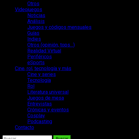
Otros
Videojuegos
Noticias
Análisis
Juegos y códigos mensuales
Guías
Indies
Otros (opinión, tops…)
Realidad Virtual
Periféricos
eSports
Cine, rol, tecnología y más
Cine y series
Tecnología
Rol
Literatura universal
Juegos de mesa
Entrevistas
Crónicas y eventos
Cosplay
Podcasting
Contacto
Buscar: