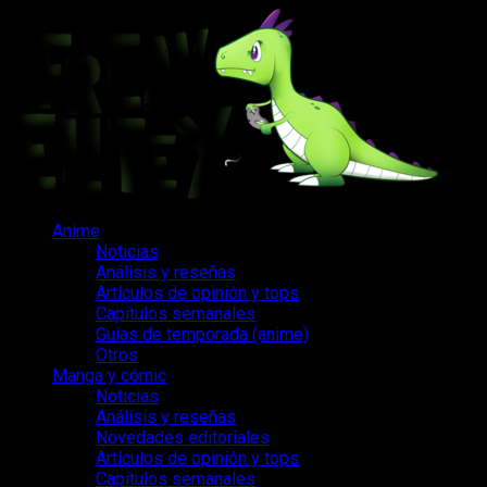
Saltar
al
contenido
Menú
Anime
principal
Noticias
Análisis y reseñas
Artículos de opinión y tops
Capítulos semanales
Guías de temporada (anime)
Otros
Manga y cómic
Noticias
Análisis y reseñas
Novedades editoriales
Artículos de opinión y tops
Capítulos semanales