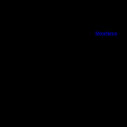
X
Facebook
Instagram
Youtube
Copyright © Todos los derechos reservados.
|
MoreNews
por AF themes.