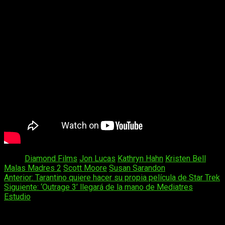
Tags:
Diamond Films
Jon Lucas
Kathryn Hahn
Kristen Bell
Malas Madres 2
Scott Moore
Susan Sarandon
Navegación
Anterior:
Tarantino quiere hacer su propia película de Star Trek
Siguiente:
‘Outrage 3’ llegará de la mano de Mediatres
de
Estudio
entradas
Deja una respuesta