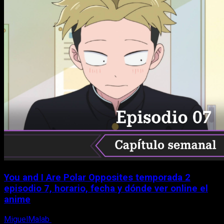
You and I Are Polar Opposites temporada 2
episodio 7, horario, fecha y dónde ver online el
anime
MiguelMalab
9 de agosto, 2026