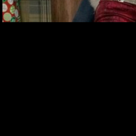
El
pasado
viernes
1 de diciembre
tuvimos la
oportunidad
de ver en primicia, 1 semana antes de su estreno,
El Gran
Desmadre
, la secuela de
Malas Madres
gracias a
Diamond
Films
, y hoy os vamos a hablar sobre lo que nos ha parecido
la cinta.
Sinópsis:
Las siempre agobiadas Amy (Mila Kunis), Kiki
(Kristen Bell) y Carla (Kathryn Hahn) se enfrentan a
uno de los mayores retos para una madre: los
preparativos de Navidad. Estas ‘malas madres’
tratarán de preparar unas fiestas perfectas para
sus respectivas familias. Y para colmo, deberán
alojar e intentar cuidar de sus propias madres. Una
peripecia que terminará redefiniendo las fiestas
navideñas en familia.
Esta secuela de la comedia
Malas madres
(2016)