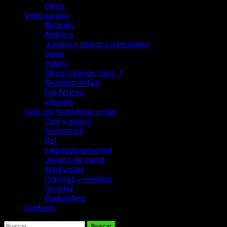
Otros
Videojuegos
Noticias
Análisis
Juegos y códigos mensuales
Guías
Indies
Otros (opinión, tops…)
Realidad Virtual
Periféricos
eSports
Cine, rol, tecnología y más
Cine y series
Tecnología
Rol
Literatura universal
Juegos de mesa
Entrevistas
Crónicas y eventos
Cosplay
Podcasting
Contacto
Buscar: