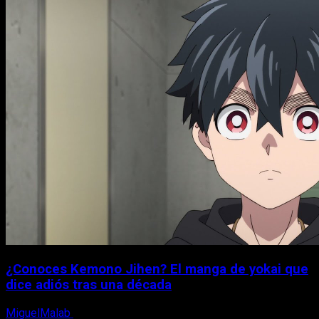
¿Conoces Kemono Jihen? El manga de yokai que
dice adiós tras una década
MiguelMalab
8 de agosto, 2026