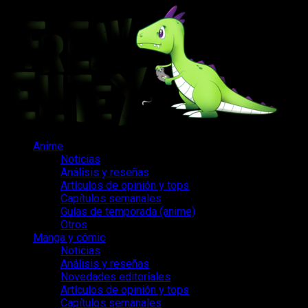
Saltar
al
contenido
Menú
Anime
principal
Noticias
Análisis y reseñas
Artículos de opinión y tops
Capítulos semanales
Guías de temporada (anime)
Otros
Manga y cómic
Noticias
Análisis y reseñas
Novedades editoriales
Artículos de opinión y tops
Capítulos semanales