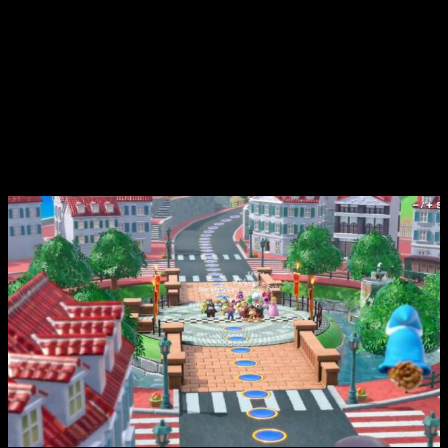
mayor número de desafíos jamás visto en la serie
. Estos
minijuegos varían desde pruebas de acción y destreza hasta
rompecabezas de ingenio, algunos de los cuales requieren el
uso de los controles de movimiento, garantizando una
experiencia de juego dinámica y variada.
Super Mario Party Jamboree
es oficial
y confirma fecha de lanzamiento