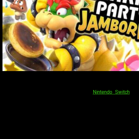
Nintendo ha revelado un nuevo juego,
Super Mario Party
Jamboree
, la última entrega de la popular serie
Mario Party
.
Además, ha confirmado que llegará a
Nintendo Switch
el
próximo
17 de octubre de 2024
. Este juego promete ser la
entrega más grande y emocionante hasta la fecha, con nuevas
características y modos de juego que mantendrán a los
jugadores entretenidos durante horas.