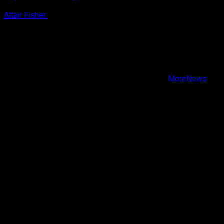
Altair Fisher
8 de agosto, 2026
X
Facebook
Instagram
Youtube
Copyright © Todos los derechos reservados.
|
MoreNews
por AF themes.