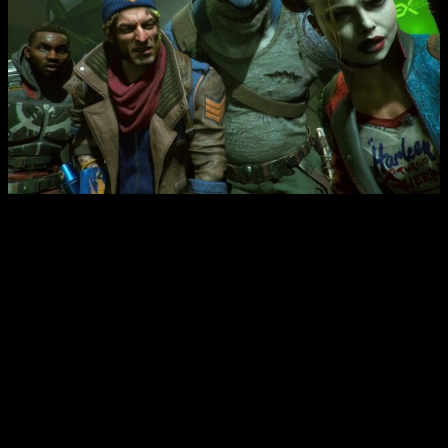
Cada uno de estos personajes jugables tendrá sus
propios movimientos
y deberemos explorar esta
metrópolis para ir combatiendo todas las fuerzas del mal que
nos vayamos encontrando. Lo que no está tan claro es ver
como será la
monetización
del juego y el contenido que
llegará después, ya que se nos promete que, una vez lanzado
el juego, seguirá llegando
contenido
en forma de nuevos
villanos jugables, entornos, armas, eventos del juego y más.
Estaremos atentos pues a cuanto contenido llega de salida y
como es de atractivo en lo que a la jugabilidad pertoca. En lo
gráfico y en cuanto a espectacularidad, parece ser por lo visto
que tendremos un buen producto que esperemos que no sea