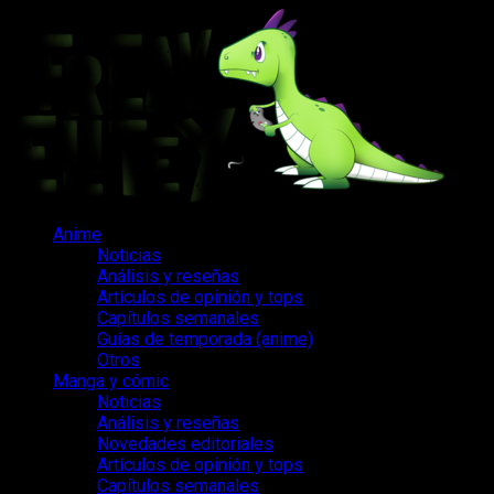
Saltar
al
contenido
Menú
Anime
principal
Noticias
Análisis y reseñas
Artículos de opinión y tops
Capítulos semanales
Guías de temporada (anime)
Otros
Manga y cómic
Noticias
Análisis y reseñas
Novedades editoriales
Artículos de opinión y tops
Capítulos semanales