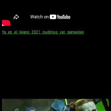
Ya en el lejano 2021 pudimos ver gameplay
del juego en
cuestión pero se nota el trabajo que ha habido detrás del
juego. En esta ocasión, y por lo visto, tendremos acción a
raudales y no faltará el toque gamberro y macarra que
conllevan estos 4 personajes.
Recordemos que los creadores de la saga Batman: Arkham
nos propone un innovador
shooter de acción en tercera
persona
en el que la panda de inadaptados definitiva tiene
que hacer lo imposible: matar a la Liga de la Justicia.
Encarnaremos a Harley Quinn, Deadshot, el Capitán
Boomerang y el Rey Tiburón en un mundo abierto de una
Metrópolis destrozada por la invasión de Brainiac y
amenazada por los héroes que una vez la protegieron.