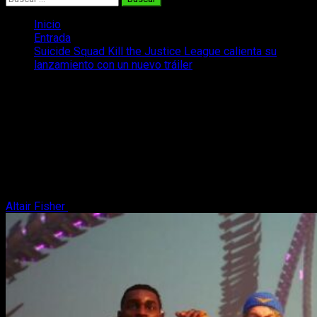
Inicio
Entrada
Suicide Squad Kill the Justice League calienta su
lanzamiento con un nuevo tráiler
Suicide Squad Kill the Justice League
calienta su lanzamiento con un nuevo
tráiler
Ya tenemos el tráiler oficial de lanzamiento de Suicide Squad,
que llegará próximamente a PC y consolas de nueva
generación.
Altair Fisher
16 de enero, 2024
2 minutos de lectura