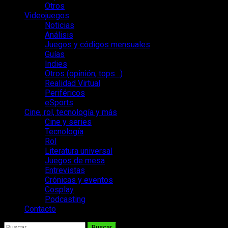
Otros
Videojuegos
Noticias
Análisis
Juegos y códigos mensuales
Guías
Indies
Otros (opinión, tops…)
Realidad Virtual
Periféricos
eSports
Cine, rol, tecnología y más
Cine y series
Tecnología
Rol
Literatura universal
Juegos de mesa
Entrevistas
Crónicas y eventos
Cosplay
Podcasting
Contacto
Buscar: