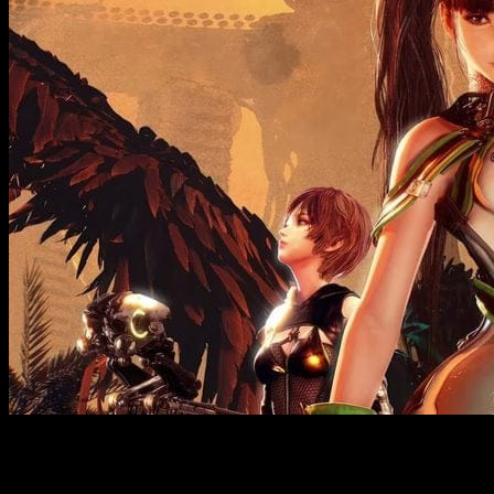
Stellar Blade 2
podría 
Las ventas iniciales superaron las previsiones internas y refo
global de éxito y reputación. Sin duda,
la orientación multi