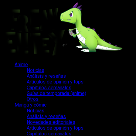
Saltar
al
contenido
Menú
Anime
principal
Noticias
Análisis y reseñas
Artículos de opinión y tops
Capítulos semanales
Guías de temporada (anime)
Otros
Manga y cómic
Noticias
Análisis y reseñas
Novedades editoriales
Artículos de opinión y tops
Capítulos semanales