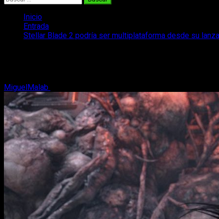
Inicio
Entrada
Stellar Blade 2 podría ser multiplataforma desde su lan
Stellar Blade 2 podría ser multiplatafo
Stellar Blade 2 apunta a ser multiplataforma. Ya sabemos que p
MiguelMalab
24 de noviembre, 2025
2 minutos de lectura