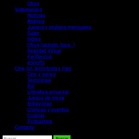
Otros
Videojuegos
Noticias
Análisis
Juegos y códigos mensuales
Guías
Indies
Otros (opinión, tops…)
Realidad Virtual
Periféricos
eSports
Cine, rol, tecnología y más
Cine y series
Tecnología
Rol
Literatura universal
Juegos de mesa
Entrevistas
Crónicas y eventos
Cosplay
Podcasting
Contacto
Buscar: