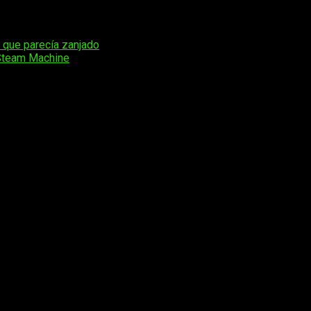
os experimentos que tan bien han salido como los de
Microsoft l
e que parecía zanjado
 Steam Machine
os obligatorios están marcados con
*