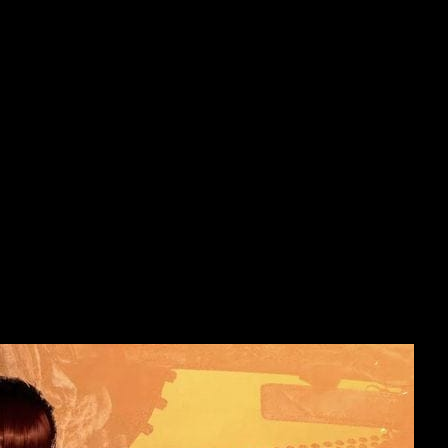
a está dejando varias pistas oficiales pero, quizá no tan espe
f Up
, el próximo título lo describen como un
«juego de acción A
sion
”, lo que indica que la compañía busca ampliar su alcance 
 en PC y diversas consolas
, sin señales de exclusividad inicial.
amiento global y simultáneo, aprovechando el éxito del primer j
ndo Switch 2
.
sión natural de una franquicia que crece
 de los grandes éxitos del desarrollo coreano reciente
. El
ente del género. El estudio confirmó en su informe financiero