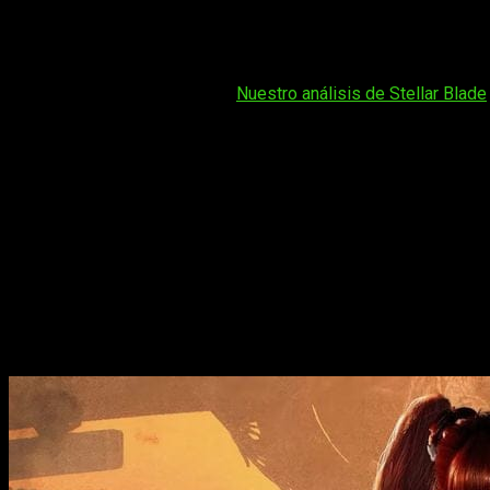
El rumor de que
Stellar Blade
2 podría ser
multiplataforma
y
Según nuevas ofertas de empleo publicadas por el portal
Shit
Tal vez te interese leer:
Nuestro análisis de Stellar Blade
Además, el documento menciona la iniciativa “
Platform Expan
en que
el estudio está reclutando perfiles para desarrollo
De confirmarse esta estrategia,
Shift Up
apostaría por un lanz
y ya se contempla incluso su llegada a
Xbox Series y a Ninte
Stellar Blade
2 multiplataforma: la expan
Lo que está claro es que
Stellar Blade
se ha convertido en
uno
cinematográfica, consolidando a Shift Up como un nuevo refer
para la secuela
.