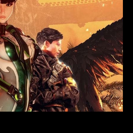
ser multiplataforma
rzaron la decisión de llevar la saga a PC. Con
Stellar Blade 2,
S
plataforma indica un cambio estratégico claro
; el estudio