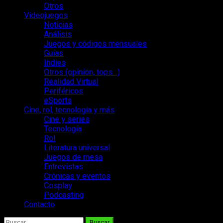
Otros
Videojuegos
Noticias
Análisis
Juegos y códigos mensuales
Guías
Indies
Otros (opinión, tops…)
Realidad Virtual
Periféricos
eSports
Cine, rol, tecnología y más
Cine y series
Tecnología
Rol
Literatura universal
Juegos de mesa
Entrevistas
Crónicas y eventos
Cosplay
Podcasting
Contacto
Buscar: