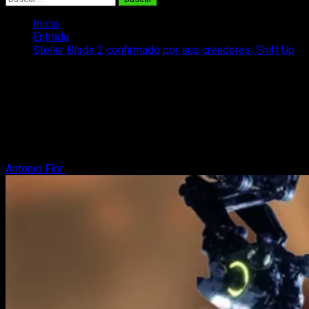
Inicio
Entrada
Stellar Blade 2 confirmado por sus creadores, Shift Up
Stellar Blade 2 confirmado por sus
creadores, Shift Up
Stellar Blade 2 anunciado oficialmente por sus creadores,
aunque aún no ha sido mostrado y creemos que tardará en
hacerlo.
Antonio Flor
20 de mayo, 2025
2 minutos de lectura