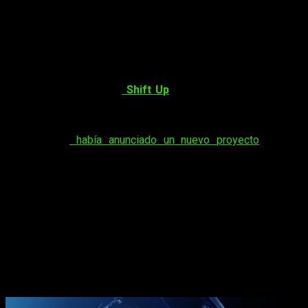
Ya es oficial que está en desarrollo, ahora solo hace falta que
se muestre.
Uno de los juegos más polémicos de 2024, pero a la vez con
una buena oleada de jugadores, confirma su segunda entrega,
Stellar Blade 2
. Además, estamos ante una fuente oficial para
la noticia, pues ha sido
Shift Up
, la desarrolladora coreana,
quien ha confirmado esta noticia.
El detalle más llamativo de esta noticia, es el hecho de que la
compañía ya
había anunciado un nuevo proyecto
para el
estudio justo en el lanzamiento del juego, hace ya un año. El
caso es,
que lo que anunciaron se trataba de un título
multiplataforma
, que llegaría a más consolas. Esto choca en
parte con el hecho de que el juego fue publicado por
PlayStation, quien actualmente tiene los derechos de la saga.
Stellar Blade 2
ya es oficial, aunque
seguramente tardará bastante en
mostrarse al público