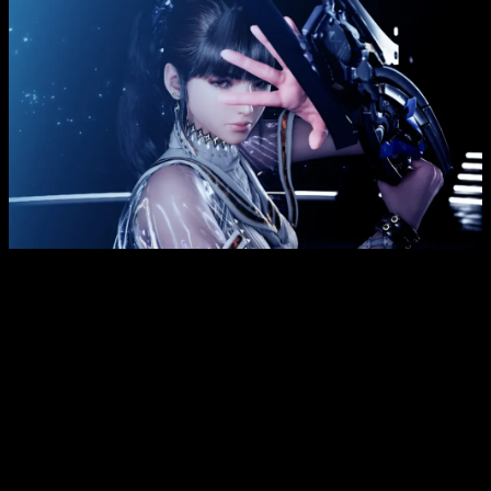
Así que, aunque han anunciado una nueva entrega, aún no
sabemos si seguirá siendo exclusiva de consolas
PlayStation o si por el contrario, la saga pasa a ser
multiplataforma. Lo que si sabemos, es que una segunda
parte era casi obligatorio, pues el final abierto de la primera
entrega, ya lo dejaba intuir.
Por supuesto, la fecha de lanzamiento es un completo
misterio, pero es más que probable que tardemos bastante
en verlo. Como mínimo no sería posible para 2028 y tirando
por lo corto. Además, habría que sumar que la desarrolladora