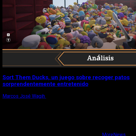
Sort Them Ducks, un juego sobre recoger patos
sorprendentemente entretenido
Marcos José Wagih
8 de agosto, 2026
X
Facebook
Instagram
Youtube
Copyright © Todos los derechos reservados.
|
MoreNews