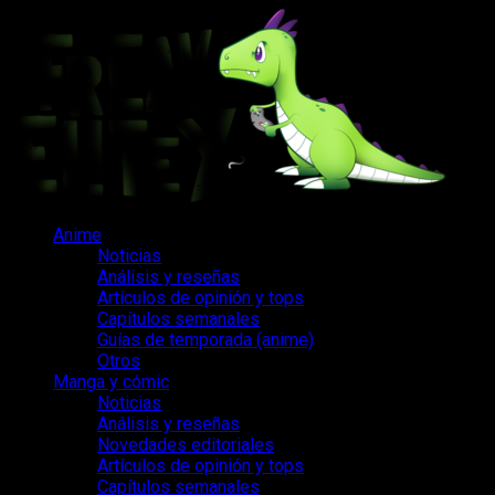
Saltar
al
contenido
Menú
Anime
principal
Noticias
Análisis y reseñas
Artículos de opinión y tops
Capítulos semanales
Guías de temporada (anime)
Otros
Manga y cómic
Noticias
Análisis y reseñas
Novedades editoriales
Artículos de opinión y tops
Capítulos semanales