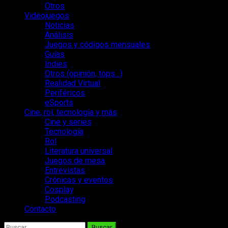
Otros
Videojuegos
Noticias
Análisis
Juegos y códigos mensuales
Guías
Indies
Otros (opinión, tops…)
Realidad Virtual
Periféricos
eSports
Cine, rol, tecnología y más
Cine y series
Tecnología
Rol
Literatura universal
Juegos de mesa
Entrevistas
Crónicas y eventos
Cosplay
Podcasting
Contacto
Buscar: