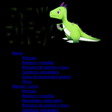
Saltar
al
contenido
Menú
Anime
principal
Noticias
Análisis y reseñas
Artículos de opinión y tops
Capítulos semanales
Guías de temporada (anime)
Otros
Manga y cómic
Noticias
Análisis y reseñas
Novedades editoriales
Artículos de opinión y tops
Capítulos semanales