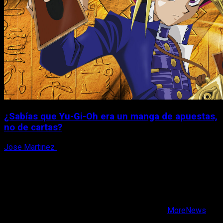
¿Sabías que Yu-Gi-Oh era un manga de apuestas,
no de cartas?
Jose Martinez
6 de agosto, 2026
X
Facebook
Instagram
Youtube
Copyright © Todos los derechos reservados.
|
MoreNews
por AF themes.