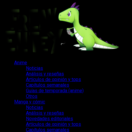
Saltar
al
contenido
Menú
Anime
principal
Noticias
Análisis y reseñas
Artículos de opinión y tops
Capítulos semanales
Guías de temporada (anime)
Otros
Manga y cómic
Noticias
Análisis y reseñas
Novedades editoriales
Artículos de opinión y tops
Capítulos semanales