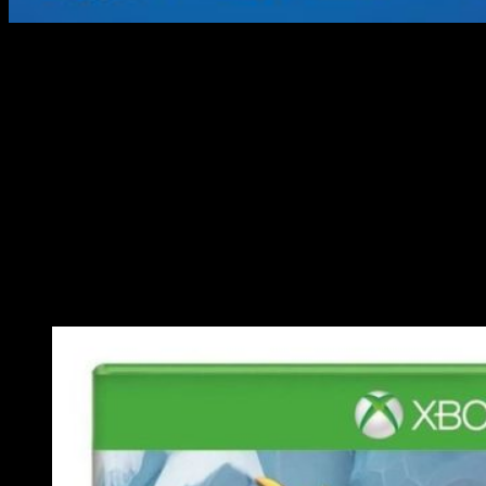
Su lanzamiento se ha confirmado
Spyro Reignited
Trilogy
es el regreso de
Spyro
después
de 20 años a
Playstation 4
y
Xbox One
y en cuestión de
horas sabremos si saldrá para
Nintendo Switch y PC
.
Una trilogía muy esperada
Hasta ahora lo único que sabemos en la descripción que
ofrece la
ficha del juego
es que incluirá los
3 juegos
originales de Spyro
:
Spyro the Dragon, Spyro 2: Ripto’s
Rage! y Spyro: Year of the Dragon.