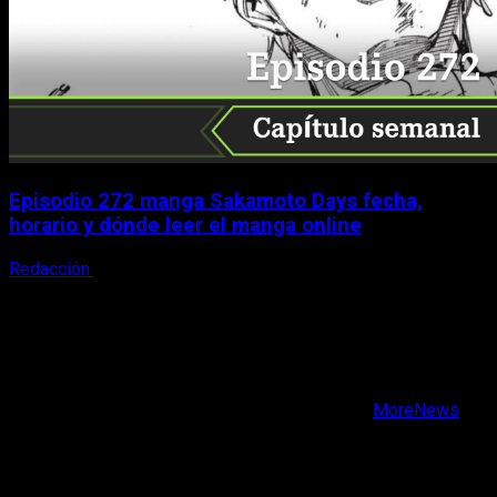
Episodio 272 manga Sakamoto Days fecha,
horario y dónde leer el manga online
Redacción
9 de agosto, 2026
X
Facebook
Instagram
Youtube
Copyright © Todos los derechos reservados.
|
MoreNews
por AF themes.