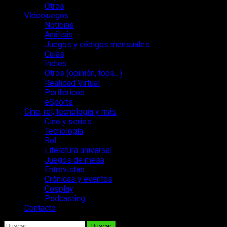
Otros
Videojuegos
Noticias
Análisis
Juegos y códigos mensuales
Guías
Indies
Otros (opinión, tops…)
Realidad Virtual
Periféricos
eSports
Cine, rol, tecnología y más
Cine y series
Tecnología
Rol
Literatura universal
Juegos de mesa
Entrevistas
Crónicas y eventos
Cosplay
Podcasting
Contacto
Buscar: