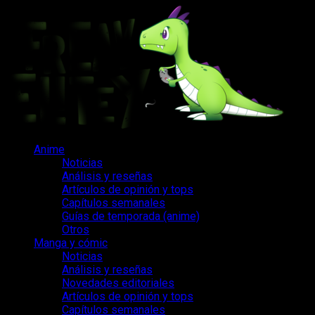
Saltar
al
contenido
Menú
Anime
principal
Noticias
Análisis y reseñas
Artículos de opinión y tops
Capítulos semanales
Guías de temporada (anime)
Otros
Manga y cómic
Noticias
Análisis y reseñas
Novedades editoriales
Artículos de opinión y tops
Capítulos semanales