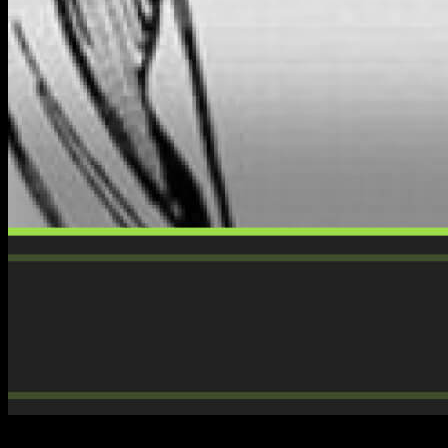
Si sigues
SPY x FAMILY
, ya sabes que cada nuevo capítulo