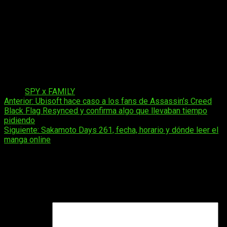
técnica de esta propuesta de entretenimiento.
La licencia
cuenta con adaptaciones que abarcan desde
producciones cinematográficas originales hasta
proyectos de teatro musical.
El largometraje animado
estrenado en cines logró una recaudación millonaria en
taquillas de múltiples continentes. Asimismo, el desarrollo de
videojuegos propios para consolas domésticas demuestra la
solidez comercial de una marca en constante crecimiento.
Tags:
SPY x FAMILY
Navegación
Anterior:
Ubisoft hace caso a los fans de Assassin’s Creed
Black Flag Resynced y confirma algo que llevaban tiempo
de
pidiendo
entradas
Siguiente:
Sakamoto Days 261, fecha, horario y dónde leer el
manga online
Deja una respuesta
Tu dirección de correo electrónico no será publicada.
Los
campos obligatorios están marcados con
*