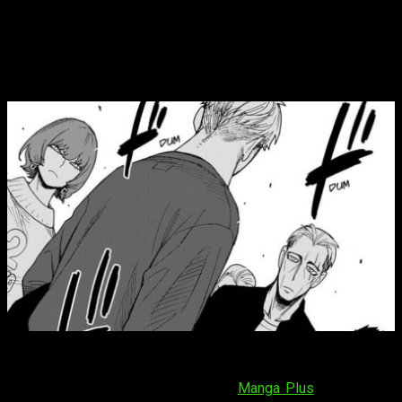
SPY x FAMILY
episodio 136 del manga,
fecha y horario para leer online, en
español y gratis
El
capítulo 136 de
SPY x FAMILY
estará disponible
el
domingo 7 de junio de 2026
. Los lectores podrán acceder
a él de forma gratuita a través de
Manga Plus
, y el horario