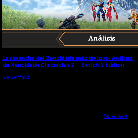
La revancha del Xenoblade más divisivo. Análisis
de Xenoblade Chronicles 2 – Switch 2 Edition
MiguelMalab
6 de agosto, 2026
X
Facebook
Instagram
Youtube
Copyright © Todos los derechos reservados.
|
MoreNews
por AF themes.