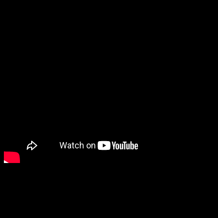
Para el que lo descubra por primera vez,
Spindle
es un
jue
Explorarás mazmorras sombrías, resolverás intrincados acertijo
Spindle
nos enseña nuevo tráiler