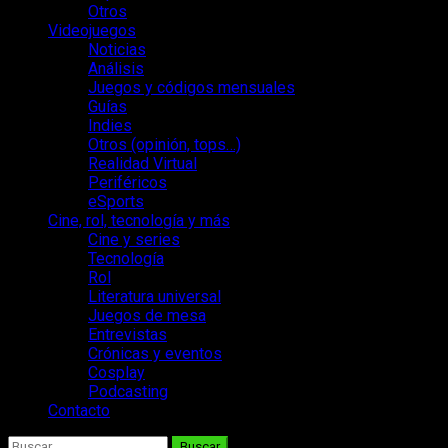
Otros
Videojuegos
Noticias
Análisis
Juegos y códigos mensuales
Guías
Indies
Otros (opinión, tops…)
Realidad Virtual
Periféricos
eSports
Cine, rol, tecnología y más
Cine y series
Tecnología
Rol
Literatura universal
Juegos de mesa
Entrevistas
Crónicas y eventos
Cosplay
Podcasting
Contacto
Buscar: