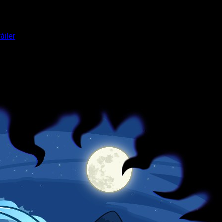
áiler
s enseña nuevo tráiler