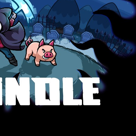
el aspecto retro de videojuegos. Hoy os hablamos por prime
Deck13 Spotlight y Wobble Ghost,
Spindle
llegará en 2025 para