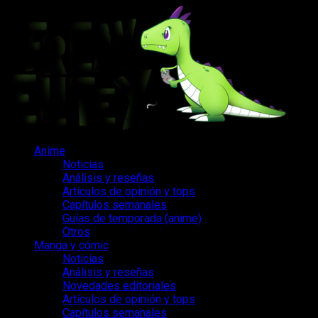
Saltar
al
contenido
Menú
Anime
principal
Noticias
Análisis y reseñas
Artículos de opinión y tops
Capítulos semanales
Guías de temporada (anime)
Otros
Manga y cómic
Noticias
Análisis y reseñas
Novedades editoriales
Artículos de opinión y tops
Capítulos semanales