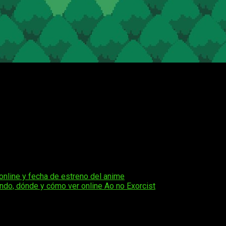
cuando
tú, como la Parca
, no puedes hacer tu trabajo porque
osas, tendrás que averiguar qué salió mal, antes de que sea d
mbras. Juntos, lucharéis para restablecer el equilibrio en un mun
las pinceladas del
emocionante viaje de nuestro dinámico d
ue te espera mientras controlas tanto a la Muerte como al C
 tengas en cuenta el año que viene cuando se lance en PC y en Ni
online y fecha de estreno del anime
ndo, dónde y cómo ver online Ao no Exorcist
os obligatorios están marcados con
*