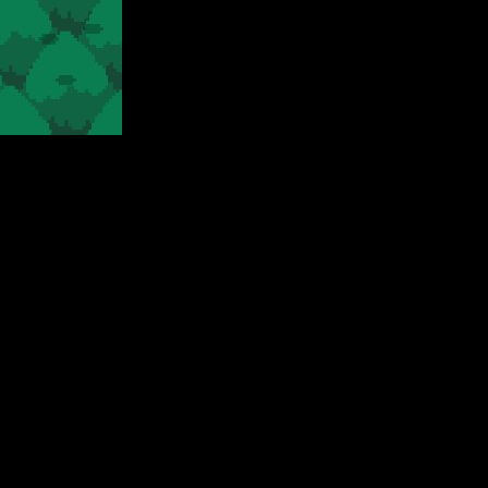
 nadie está muriendo, se desata el caos. El universo se está
emasiado tarde. Menos mal que
no estaremos solos
…:
un fiel
do al borde del colapso.
úo
, mientras exploran vibrantes biomas a pie, en barco e incluso
erdo, pasando de momentos tranquilos y pacíficos a intensos
ntendo Switch