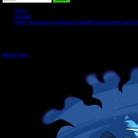
Inicio
Entrada
Retro, de acción y aventuras, Spindle nos enseña nuevo tr
Retro, de acción y aventuras, Spindle no
Tenemos nuevo gameplay de este curioso juego
Altair Fisher
23 de noviembre, 2024
2 minutos de lectura