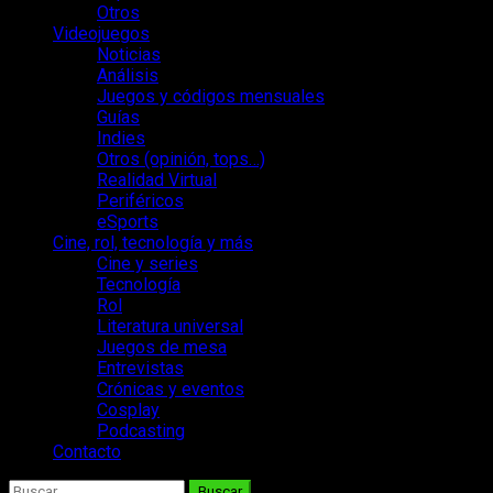
Otros
Videojuegos
Noticias
Análisis
Juegos y códigos mensuales
Guías
Indies
Otros (opinión, tops…)
Realidad Virtual
Periféricos
eSports
Cine, rol, tecnología y más
Cine y series
Tecnología
Rol
Literatura universal
Juegos de mesa
Entrevistas
Crónicas y eventos
Cosplay
Podcasting
Contacto
Buscar: