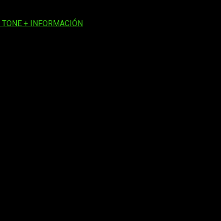
y
Viola Davis
(Amanda Waller).
E TONE + INFORMACIÓN
os obligatorios están marcados con
*