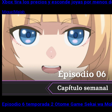
Xbox tira los precios y esconde joyas por menos 
MiguelMalab
5 de agosto, 2026
Episodio 6 temporada 2 Otome Game Sekai wa Mob ni