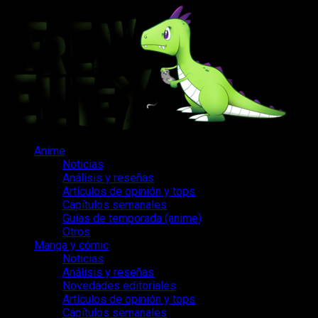
Saltar
al
contenido
Menú
Anime
principal
Noticias
Análisis y reseñas
Artículos de opinión y tops
Capítulos semanales
Guías de temporada (anime)
Otros
Manga y cómic
Noticias
Análisis y reseñas
Novedades editoriales
Artículos de opinión y tops
Capítulos semanales