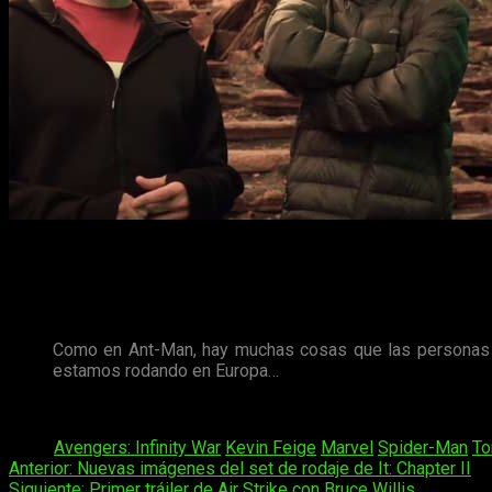
Además, el director de esta nueva producción del
Universo C
Liberia
, y aprovechar así para buscar personal malabarista, gr
Con respecto a los detalles sobre la película, Watts menciona 
Como en Ant-Man, hay muchas cosas que las personas sabe
estamos rodando en Europa…
Para conocer el desenlace de
Spider-Man: Far From Home
de
Tags:
Avengers: Infinity War
Kevin Feige
Marvel
Spider-Man
To
Navegación
Anterior:
Nuevas imágenes del set de rodaje de It: Chapter II
Siguiente:
Primer tráiler de Air Strike con Bruce Willis