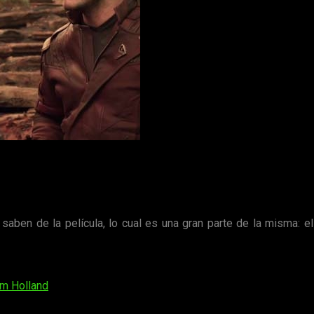
inematográfico de Marvel
,
Jon Watts
quien ya se encargó de 
upos de baile de Hula Hoop y personas por el estilo.
la cantidad de información que los fans tenemos disponible.
n de la película, lo cual es una gran parte de la misma: el v
beremos de esperar a su estreno el próximo
5 de julio
.
m Holland