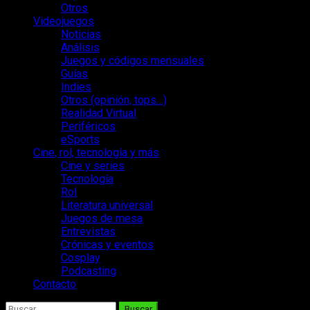
Otros
Videojuegos
Noticias
Análisis
Juegos y códigos mensuales
Guías
Indies
Otros (opinión, tops…)
Realidad Virtual
Periféricos
eSports
Cine, rol, tecnología y más
Cine y series
Tecnología
Rol
Literatura universal
Juegos de mesa
Entrevistas
Crónicas y eventos
Cosplay
Podcasting
Contacto
Buscar: