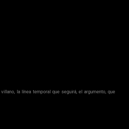
la primera parte, ha asegurado que
rodarán
en el
carnaval de
illano, la línea temporal que seguirá, el argumento, que