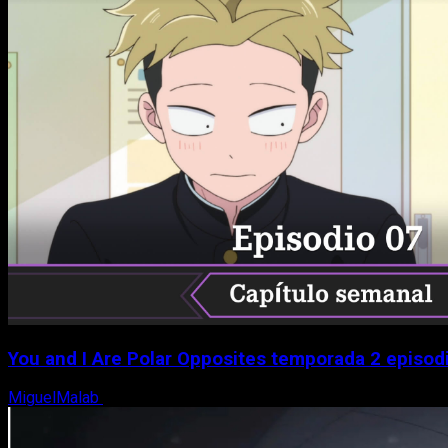
You and I Are Polar Opposites temporada 2 episodio
MiguelMalab
9 de agosto, 2026