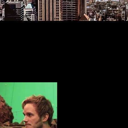
ula sobre nuestro amigo y vecino se situará en
República Checa
p
en las calles del país, además este no será el único que vis
ropeo
.
zatelarañas, quien ya apareció junto a
Capitán América
y
Dr. St