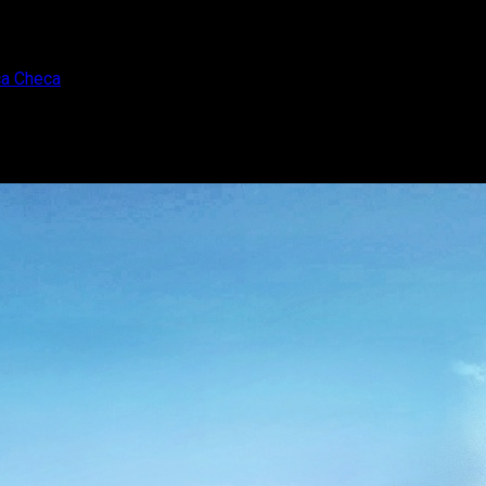
ca Checa
ando en República Checa