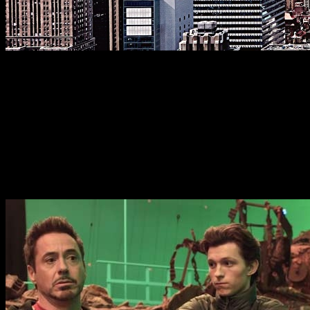
Durante un mes,
Spider-Man: Far From Home
, la nueva pelíc
Un mes rodando en Praga
Spider-Man
ha dejado su adorado vecindario para adentrarse 
producción tendría lugar en
varios puntos del continente eu
Concretamente,
Tom Holland
, el encargado de dar vida al lan
Praga
, la capital de la
República Checa
.