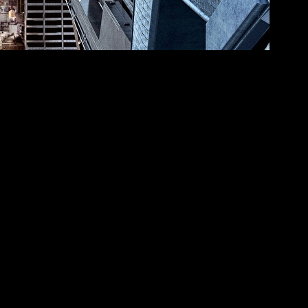
ara rodar algunas escenas.
itará puesto que
Feige
ya comentó hace unas semanas que la
range
en
Avengers: Infinity War
,
se encuentra
ahora mismo en