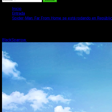
Inicio
Entrada
Spider-Man: Far From Home se está rodando en Repúbli
Spider-Man: Far From Home se está rod
BlackSparrow
2 de septiembre, 2018
2 minutos de lectura