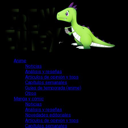
Saltar
al
contenido
Menú
Anime
principal
Noticias
Análisis y reseñas
Artículos de opinión y tops
Capítulos semanales
Guías de temporada (anime)
Otros
Manga y cómic
Noticias
Análisis y reseñas
Novedades editoriales
Artículos de opinión y tops
Capítulos semanales