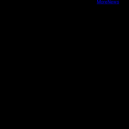
Copyright © Todos los derechos reservados.
|
MoreNews
por AF themes.