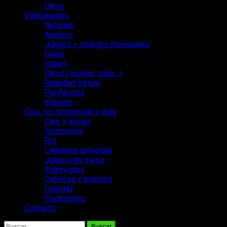
Otros
Videojuegos
Noticias
Análisis
Juegos y códigos mensuales
Guías
Indies
Otros (opinión, tops…)
Realidad Virtual
Periféricos
eSports
Cine, rol, tecnología y más
Cine y series
Tecnología
Rol
Literatura universal
Juegos de mesa
Entrevistas
Crónicas y eventos
Cosplay
Podcasting
Contacto
Buscar: