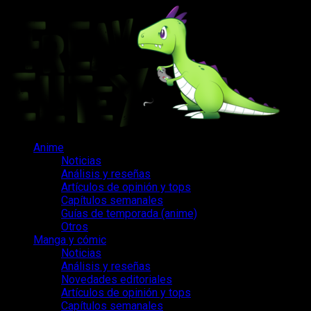
Saltar
al
contenido
Menú
Anime
principal
Noticias
Análisis y reseñas
Artículos de opinión y tops
Capítulos semanales
Guías de temporada (anime)
Otros
Manga y cómic
Noticias
Análisis y reseñas
Novedades editoriales
Artículos de opinión y tops
Capítulos semanales