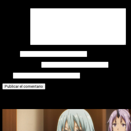
campos obligatorios están marcados con
*
Comentario
*
Nombre
Correo electrónico
Web
Historias relacionadas