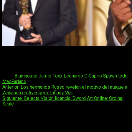
Seguro que pronto tendremos muchos detalles más sobre la
producción que, por ahora, ni si quiera tiene fecha de estreno
ni título oficial.
Tags:
Blumhouse
Jamie Foxx
Leonardo DiCaprio
Spawn
todd
MacFarlane
Navegación
Anterior:
Los hermanos Russo revelan el motivo del ataque a
Wakanda en Avengers: Infinity War
de
Siguiente:
Selecta Visión licencia ‘Sword Art Online: Ordinal
entradas
Scale’
Deja una respuesta
Tu dirección de correo electrónico no será publicada.
Los