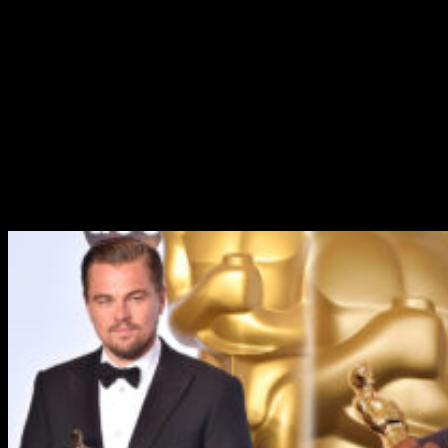
películas de bajo presupuesto pero, aún así, ha obtenido
muchos éxitos en algunas de sus sagas:
La Purga,
Paranormal Activity, Sinister
o, más recientemente,
Déjame
Salir.
Spawn podría significar un gran salto.
Desde el momento en el que se confirmó la nueva adaptación
se ha sabido muy poco. Ahora, según
Omega Underground,
sabemos que el inicio del rodaje está fijado para el mes de
mayo y que estarían tratando de fichar a
Jamie Foxx
para el
papel protagonista y a
Leonardo DiCaprio
para un personaje
aún sin confirmar.