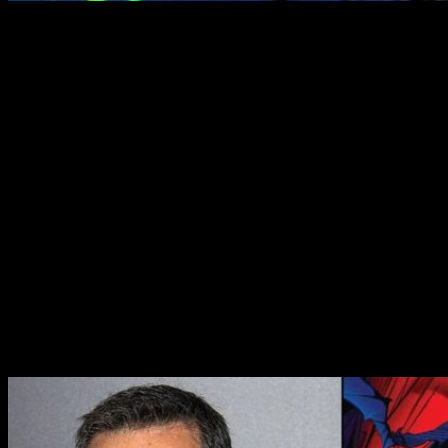
Spawn
, Leonardo DiCaprio y Jamie
Foxx
El próximo mayo comenzará el rodaje de la nueva película de
Spawn
. Además, al parecer,
contará con actores de
renombre
, aunque esto no se ha confirmado.
Spawn
llegó al cine en 1977 y a la televisión de la mano de
una adaptación a serie de animación. Parece que este año
tendremos una nueva versión cuyo rodaje
comenzará el
próximo mayo.
La nueva película estará dirigida por
Todd MacFarlane
,
también creador del cómic original, y producida
por
Blumhouse
. Los rumores llevaban rondado las redes
desde julio del año pasado y, por fin, se acabaron
confirmando.