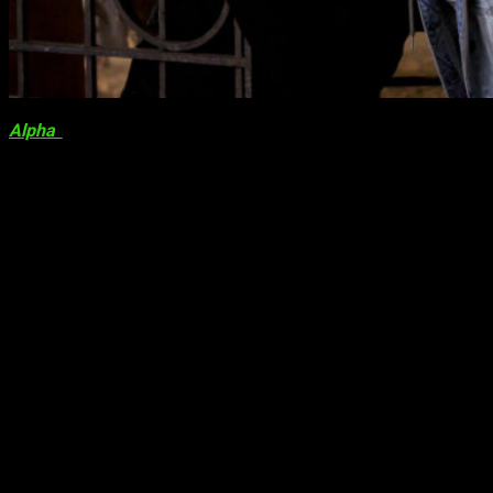
Alpha
tenía prevista como fecha de estreno el futuro
9 de
marzo
del próximo año para cambiarse al
14 de septiembre
del mismo año coincidiendo así con
The Darkest Minds
y
Fighting with My Family
producciones de
Fox
.
Sin embargo
Pesadillas 2
no sufre un cambio tan drástico
como el filme del paleolítico, protagonizada por el pequeño
Kodi Smith
, ya que la fecha pasa del
21 de septiembre
al
12
de octubre
encontrándose cara a cara con
Hellfest
(
Lionsgate
) y
First Man
(
Universal
)
Sinopsis
Una aventura épica y una historia de supervivencia
ambientada en Europa hace 20.000 años, durante
la última glaciación. En mitad de su primera
cacería con el grupo de élite de su tribu, un joven