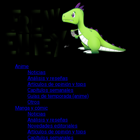
Saltar
al
contenido
Menú
Anime
principal
Noticias
Análisis y reseñas
Artículos de opinión y tops
Capítulos semanales
Guías de temporada (anime)
Otros
Manga y cómic
Noticias
Análisis y reseñas
Novedades editoriales
Artículos de opinión y tops
Capítulos semanales