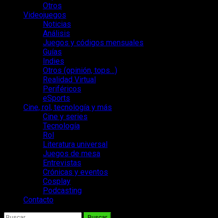
Otros
Videojuegos
Noticias
Análisis
Juegos y códigos mensuales
Guías
Indies
Otros (opinión, tops…)
Realidad Virtual
Periféricos
eSports
Cine, rol, tecnología y más
Cine y series
Tecnología
Rol
Literatura universal
Juegos de mesa
Entrevistas
Crónicas y eventos
Cosplay
Podcasting
Contacto
Buscar: