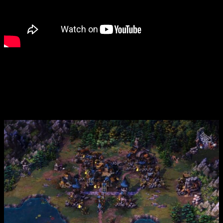
Concretamente,
estos 9 nuevos mapas satisfarán a todo
tipo de jugadores
ya que se adaptan a varios estilos de
juego y gustos. Tendremos mapas cooperativos guiados por
la historia para que los amigos exploren juntos, pero también
mapas PvP más pequeñitos donde podremos competir
simultáneamente hasta a 8 jugadores.