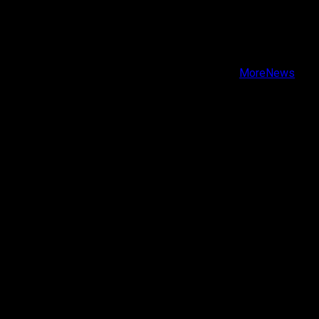
X
Facebook
Instagram
Youtube
Copyright © Todos los derechos reservados.
|
MoreNews
por AF themes.