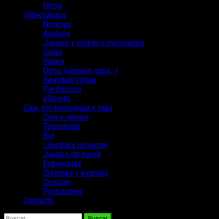
Otros
Videojuegos
Noticias
Análisis
Juegos y códigos mensuales
Guías
Indies
Otros (opinión, tops…)
Realidad Virtual
Periféricos
eSports
Cine, rol, tecnología y más
Cine y series
Tecnología
Rol
Literatura universal
Juegos de mesa
Entrevistas
Crónicas y eventos
Cosplay
Podcasting
Contacto
Buscar: