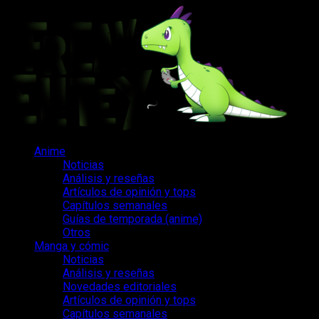
Saltar
al
contenido
Menú
Anime
principal
Noticias
Análisis y reseñas
Artículos de opinión y tops
Capítulos semanales
Guías de temporada (anime)
Otros
Manga y cómic
Noticias
Análisis y reseñas
Novedades editoriales
Artículos de opinión y tops
Capítulos semanales