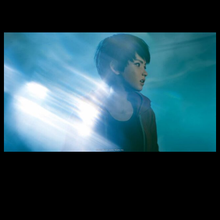
Gracias a esta habilidad, puede atravesar barreras, asumir la
identidad de personas concretas e infiltrarse en zonas y
organizaciones peligrosas.
Nuestro personaje será un ser sin forma, que podrá usar el
cuerpo de determinadas personas para desplazarse. Algo
muy parecido a lo visto en Parasite Eve 3.
Slitterhead
llegará el próximo 8 de noviembre para PS5, PS4,
Xbox Series y PC a través de Steam y Epic Games Store. Se
trata de la nueva obra de Keiichiro Toyama, creador de la