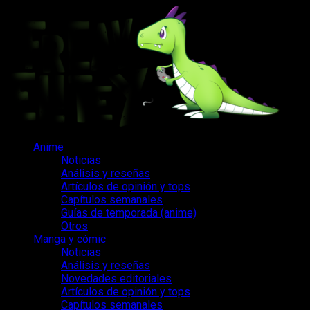
Saltar
al
contenido
Menú
Anime
principal
Noticias
Análisis y reseñas
Artículos de opinión y tops
Capítulos semanales
Guías de temporada (anime)
Otros
Manga y cómic
Noticias
Análisis y reseñas
Novedades editoriales
Artículos de opinión y tops
Capítulos semanales