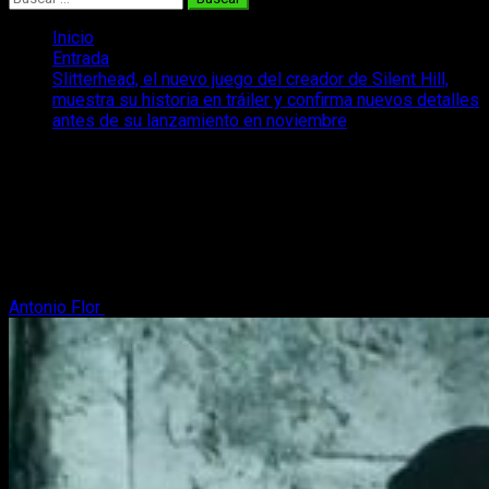
Inicio
Entrada
Slitterhead, el nuevo juego del creador de Silent Hill,
muestra su historia en tráiler y confirma nuevos detalles
antes de su lanzamiento en noviembre
Slitterhead, el nuevo juego del creador
de Silent Hill, muestra su historia en
tráiler y confirma nuevos detalles antes
de su lanzamiento en noviembre
Antonio Flor
16 de agosto, 2024
2 minutos de lectura