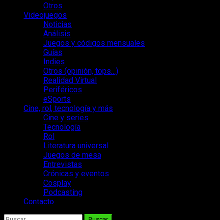
Otros
Videojuegos
Noticias
Análisis
Juegos y códigos mensuales
Guías
Indies
Otros (opinión, tops…)
Realidad Virtual
Periféricos
eSports
Cine, rol, tecnología y más
Cine y series
Tecnología
Rol
Literatura universal
Juegos de mesa
Entrevistas
Crónicas y eventos
Cosplay
Podcasting
Contacto
Buscar: