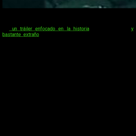
Se acerca la fecha de lanzamiento de
Slitterhead
, y aunque
llevábamos meses sin saber de él
, por fin hemos podido
ver
un tráiler enfocado en la historia
. Este terrorífico (
y
bastante extraño
) título ha sido desarrollado por
Keiichiro
Toyama
, y llegará al mercado para PS5, Xbox Series y PC a
través de Steam
el próximo 8 de noviembre
.
El juego,
nos pondrá en la piel de Hyoki
, una entidad sin
forma ni memoria que debe acabar con los
slitterheads
. Seres
sedientos de sangre que se disfrazan de seres humanos. La
ambientación será totalmente urbana, en una ciudad japonesa,
donde las luces de neón son abundantes,
Kowlong
.
Slitterhead
confirma nuevos detalles
con un tráiler enfocado en la historia y
así es lo nuevo del creador de
Silent
Hill