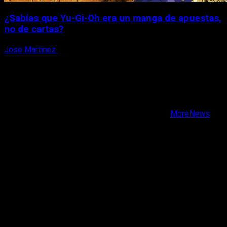
¿Sabías que Yu-Gi-Oh era un manga de apuestas,
no de cartas?
Jose Martinez
6 de agosto, 2026
X
Facebook
Instagram
Youtube
Copyright © Todos los derechos reservados.
|
MoreNews
por AF themes.