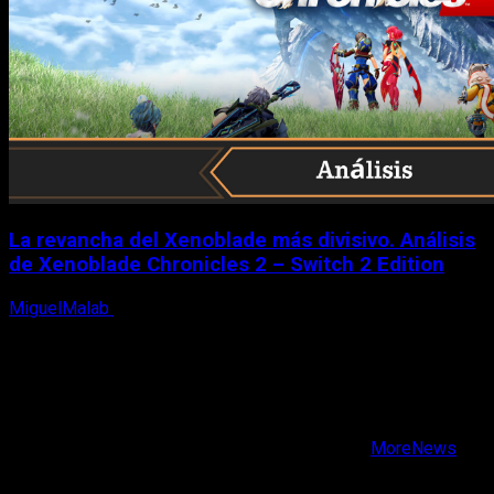
La revancha del Xenoblade más divisivo. Análisis
de Xenoblade Chronicles 2 – Switch 2 Edition
MiguelMalab
6 de agosto, 2026
X
Facebook
Instagram
Youtube
Copyright © Todos los derechos reservados.
|
MoreNews
por AF themes.