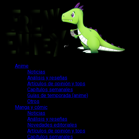
Saltar
al
contenido
Menú
Anime
principal
Noticias
Análisis y reseñas
Artículos de opinión y tops
Capítulos semanales
Guías de temporada (anime)
Otros
Manga y cómic
Noticias
Análisis y reseñas
Novedades editoriales
Artículos de opinión y tops
Capítulos semanales