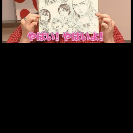
Como veis en la imagen de arriba,
el autor del manga ha
plasmado a la cantante como si fuera un personaje de
Shingeki no Kyojin
. Todo se origina en una visita de Billie
Eilish a un show de la televisión japonesa. Con la finalidad de
ver la reacción de la cantante, empezaron a darle todo tipo de
obsequios. Y no de ellos fue el retrato que veis
arriba. Obviamente, entendemos que el hecho de ser un
famoso/a influye en la posibilidad de que
Hajime Isayama
te
haga una versión manga de tu cara, pero quizás así pueda
atraer a más fans.
En todo caso, lo que está claro es que no podemos dejar de
recomendaros
Shingeki no Kyojin
, ya que su éxito ha sido
brutal y seguro que lo seguirá siendo. Recordemos que la
historia
se desarrolla en un mundo ficticio en el que la