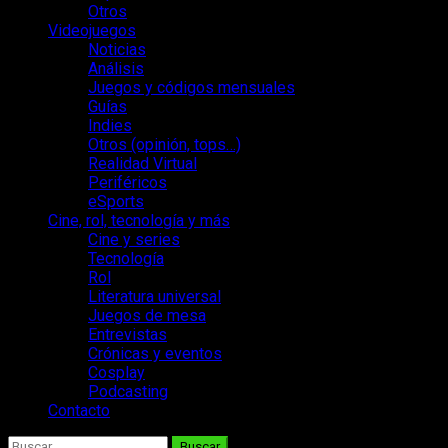
Otros
Videojuegos
Noticias
Análisis
Juegos y códigos mensuales
Guías
Indies
Otros (opinión, tops…)
Realidad Virtual
Periféricos
eSports
Cine, rol, tecnología y más
Cine y series
Tecnología
Rol
Literatura universal
Juegos de mesa
Entrevistas
Crónicas y eventos
Cosplay
Podcasting
Contacto
Buscar: