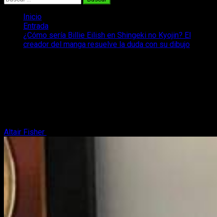
Inicio
Entrada
¿Cómo sería Billie Eilish en Shingeki no Kyojin? El
creador del manga resuelve la duda con su dibujo
¿Cómo sería Billie Eilish en Shingeki no
Kyojin? El creador del manga resuelve
la duda con su dibujo
Vemos una curiosa caracterización y versión en manga de la
popular cantante
Altair Fisher
25 de junio, 2024
3 minutos de lectura