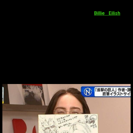
curiosamente, guarda relación la
cantante Billie Eilish
.
Para quien no conozca a la artista,
Billie Eilish
, es
una cantante estadounidense. Obtuvo atención pública por
primera vez en diciembre de 2015 con su sencillo debut
«Ocean Eyes», escrito y producido por su hermano Finneas
O’Connell, con quien colabora en música y espectáculos en
vivo. De sobras es conocido su amor por muchos aspectos
del mundo de la animación japonesa. Además de su
tema
llamado ‘
Chihiro
‘, vuelve a la actualidad por otro motivo
Así luce Billie Eilish por el autor de
Shingeki no Kyojin