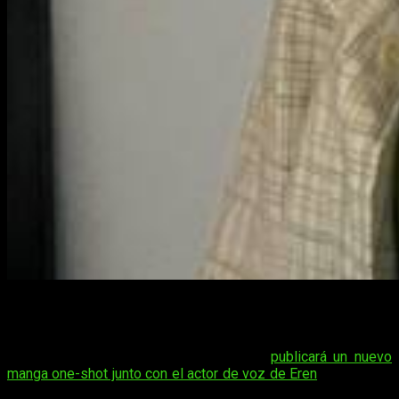
Aunque nos hubiera gustado hablaros más sobre este manga,
en este año solo os hemos hablado en una ocasión de
Shingeki no Kyojin
. Fue en abril cuando supimos que el autor
de Shingeki no Kyojin, Hajime Isayama,
publicará un nuevo
manga one-shot junto con el actor de voz de Eren
. Pero ahora
rescatamos de la actualidad a este manga, ya que,