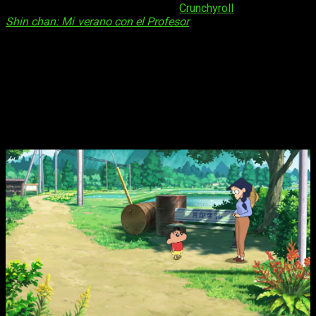
con una
suscripción Mega Fan
a
Crunchyroll
. La secuela de
Shin chan: Mi verano con el Profesor
—La semana infinita— (a
su vez un spin-off de la serie Boku no Natsuyasumi)
se
publicó en 2024 en PC y Switch
. Al igual que el anterior
título, nos permite disfrutar de unos días de vacaciones en el
Japón rural con Shin-chan como protagonista.
Shin Chan Shiro and the Coal Town
llega a móviles