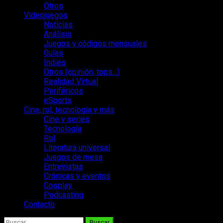
Otros
Videojuegos
Noticias
Análisis
Juegos y códigos mensuales
Guías
Indies
Otros (opinión, tops…)
Realidad Virtual
Periféricos
eSports
Cine, rol, tecnología y más
Cine y series
Tecnología
Rol
Literatura universal
Juegos de mesa
Entrevistas
Crónicas y eventos
Cosplay
Podcasting
Contacto
Buscar: