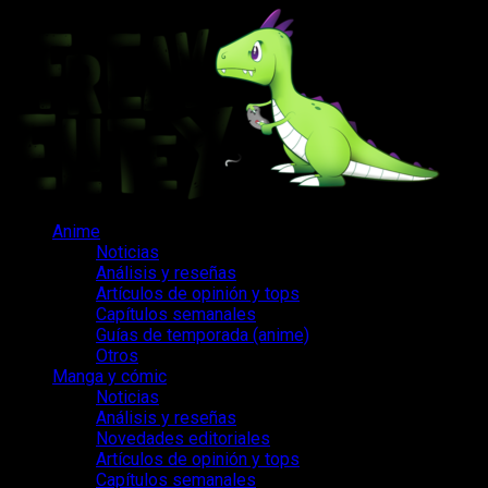
Saltar
al
contenido
Menú
Anime
principal
Noticias
Análisis y reseñas
Artículos de opinión y tops
Capítulos semanales
Guías de temporada (anime)
Otros
Manga y cómic
Noticias
Análisis y reseñas
Novedades editoriales
Artículos de opinión y tops
Capítulos semanales