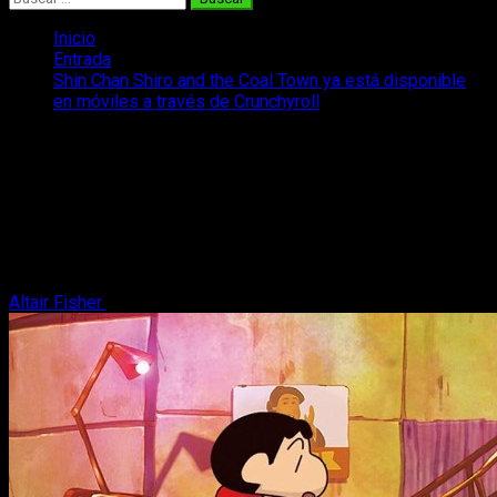
Inicio
Entrada
Shin Chan Shiro and the Coal Town ya está disponible
en móviles a través de Crunchyroll
Shin Chan Shiro and the Coal Town ya
está disponible en móviles a través de
Crunchyroll
Después de su estreno en PC y Switch, ya tenemos fecha
para el salto a móviles de Shin Chan Shiro and the Coal Town
Altair Fisher
22 de mayo, 2025
2 minutos de lectura