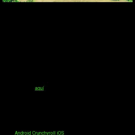
Estamos ante un juego que muestra la vida diaria de Shin
chan
mientras él y Nevado experimentan diversas
situaciones durante sus viajes
entre los dos mundos de la
realidad y un pueblo misterioso. Pueden disfrutar del juego
personas de todas las edades y sexos, desde los fans
de
Crayon Shin chan
hasta los aficionados a los videojuegos
que quieran vivir una historia memorable.
Así, una vez más tendremos que explorar la ciudad mientras
atrapamos insectos y pescamos a la par que cumplimos
encargos. En definitiva, todo un simulador de vida donde
como principal novedad, también exploraremos una realidad
alternativa.
Recordad que
aquí
os trajimos nuestro
análisis
, en el que
concluíamos que: «Al final, pues, podemos resumirlo todo en
un juego de exploración y coleccionismo, sin grandes
pretensiones mecánicas y un gran cariño por la serie original.
Tened en cuenta que su idea no es hacer nada del otro
mundo, sino que disfrutemos junto al personaje de nuestra
infancia que tanto nos dio».
Tags:
Android
Crunchyroll
iOS