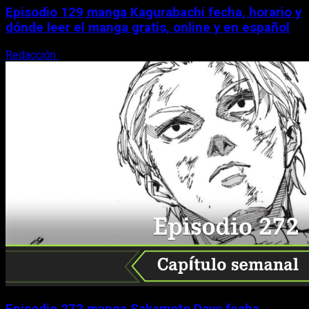
Episodio 129 manga Kagurabachi fecha, horario y
dónde leer el manga gratis, online y en español
Redacción
9 de agosto, 2026