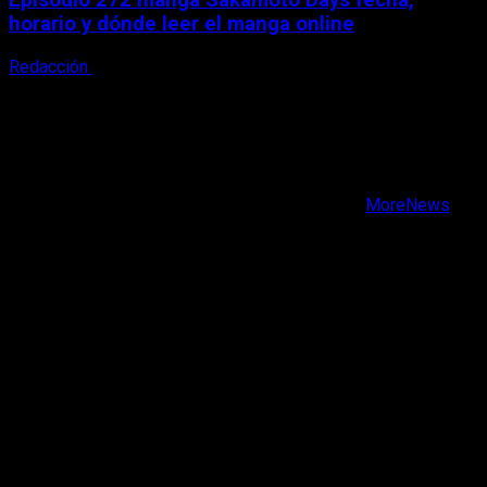
Episodio 272 manga Sakamoto Days fecha,
horario y dónde leer el manga online
Redacción
9 de agosto, 2026
X
Facebook
Instagram
Youtube
Copyright © Todos los derechos reservados.
|
MoreNews
por AF themes.