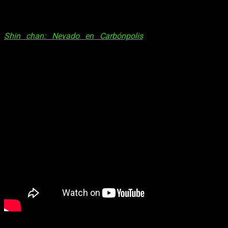
El pasado mes de julio de 2024, se estrenaba en PC y Switch
Shin Chan Shiro and the Coal Town
. Aquí se tradujo como
Shin chan: Nevado en Carbónpolis
, y son muchos los
jugadores que se dejaron seducir por su tierna e irreverente
propuesta. Hoy os volvemos a hablar del juego, ya que
Shin
Chan Shiro and the Coal Town
da el salto a
iOS y Android
con la suscripción a Crunchyroll
.
El juego ya está disponible para dispositivos Android e iOS