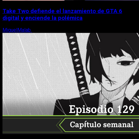
Take Two defiende el lanzamiento de GTA 6
digital y enciende la polémica
MiguelMalab
9 de agosto, 2026