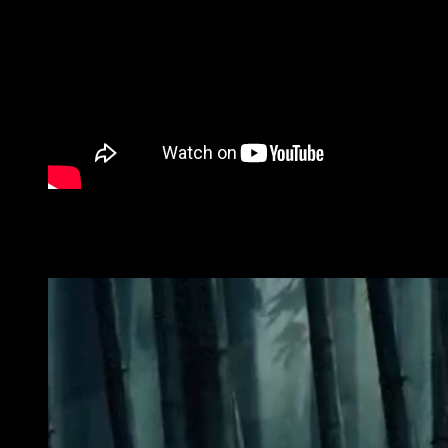
Respecto al tráiler, es toda una verdadera declaración de int
supondrá además un importante levantamiento en las ventas del
encontrar en días de hoy.