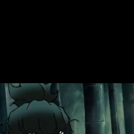
enciones, la calidad que se muestra en escena hace sombra a la 
 juego, que ya de por si son extraordinarias. De hecho, la vers