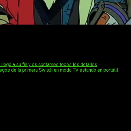
lada por FromSoftware que apuesta por un combate exigente y mu
r los desvíos y a leer bien a los enemigos. La historia nos pon
s mezcla exploración vertical con enfrentamientos intensos, cre
llegó a su fin y os contamos todos los detalles
juegos de la primera Switch en modo TV estando en portátil
os obligatorios están marcados con
*