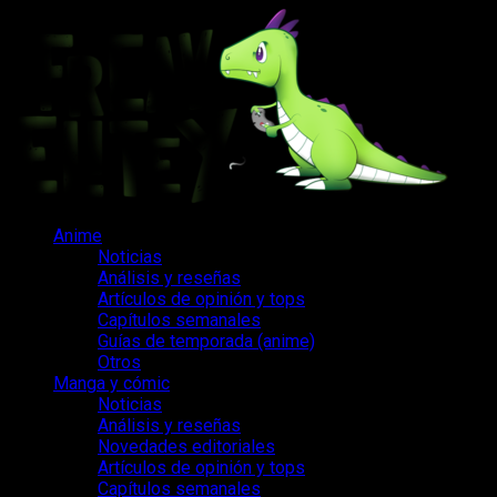
Saltar
al
contenido
Menú
Anime
principal
Noticias
Análisis y reseñas
Artículos de opinión y tops
Capítulos semanales
Guías de temporada (anime)
Otros
Manga y cómic
Noticias
Análisis y reseñas
Novedades editoriales
Artículos de opinión y tops
Capítulos semanales