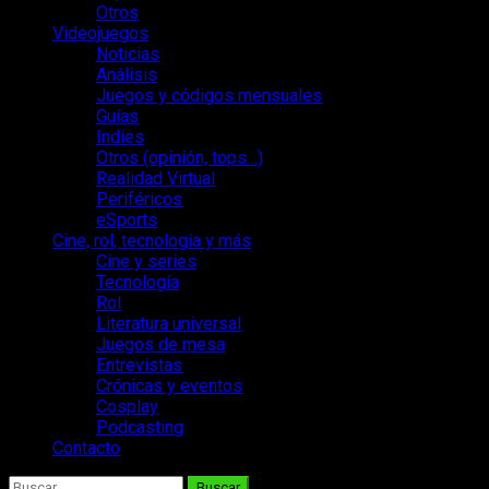
Otros
Videojuegos
Noticias
Análisis
Juegos y códigos mensuales
Guías
Indies
Otros (opinión, tops…)
Realidad Virtual
Periféricos
eSports
Cine, rol, tecnología y más
Cine y series
Tecnología
Rol
Literatura universal
Juegos de mesa
Entrevistas
Crónicas y eventos
Cosplay
Podcasting
Contacto
Buscar: