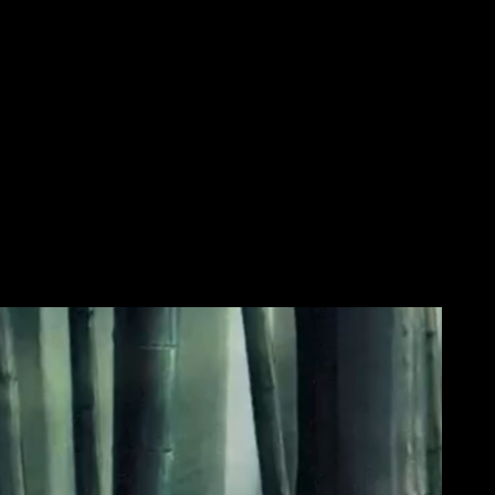
misma obra producida por Activision hace ya varios años. Esto,
ión en formato físico ya se considera una reliquia, difícil de