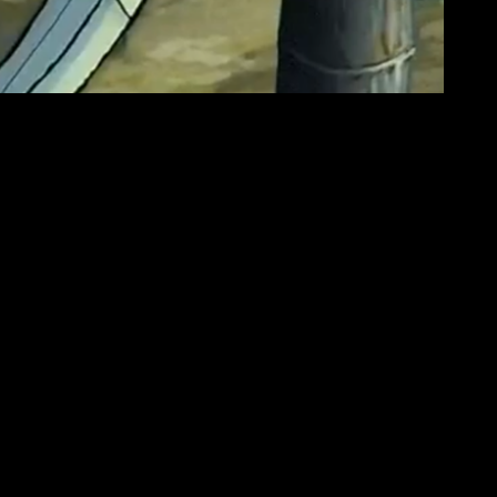
y técnico. A diferencia de otros títulos del estudio, aquí la
e en la piel de un shinobi que busca rescatar a su señor en un
ando una experiencia desafiante pero muy satisfactoria cuando