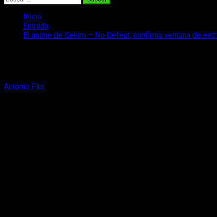
Inicio
Entrada
El anime de Sekiro – No Defeat, confirma ventana de estr
El anime de Sekiro – No Defeat, confirm
Sekiro No Defeat confirma ventana de estreno para este mismo 
Antonio Flor
17 de marzo, 2026
2 minutos de lectura
El que fuera anunciado en 2025,
Sekiro – No Defeat
, se prepa
con una adaptación de este tipo está cada vez más cercana,
es
La obra producida por
Kadokawa se espera que llegue a t
muchas de estas están sacandas directamente del juego, repit
Tetsuo Kanao
(Isshin Ashina).
Sekiro – No Defeat se prepara para su e