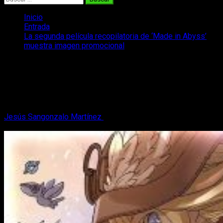
Inicio
Entrada
La segunda película recopilatoria de ‘Made in Abyss’
muestra imagen promocional
La segunda película recopilatoria de
‘Made in Abyss’ muestra imagen
promocional
Jesús Sangonzalo Martínez
11 de septiembre, 2018
2
minutos de lectura