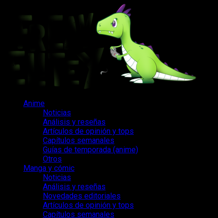
Saltar
al
contenido
Menú
Anime
principal
Noticias
Análisis y reseñas
Artículos de opinión y tops
Capítulos semanales
Guías de temporada (anime)
Otros
Manga y cómic
Noticias
Análisis y reseñas
Novedades editoriales
Artículos de opinión y tops
Capítulos semanales