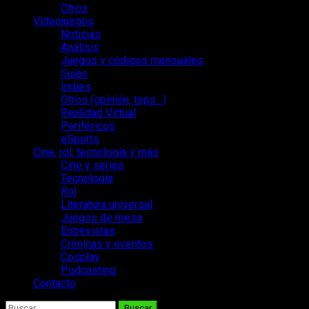
Otros
Videojuegos
Noticias
Análisis
Juegos y códigos mensuales
Guías
Indies
Otros (opinión, tops…)
Realidad Virtual
Periféricos
eSports
Cine, rol, tecnología y más
Cine y series
Tecnología
Rol
Literatura universal
Juegos de mesa
Entrevistas
Crónicas y eventos
Cosplay
Podcasting
Contacto
Buscar: