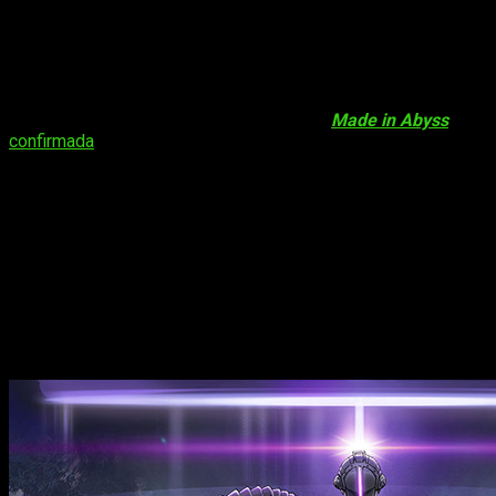
Nueva imagen promocional para la
película de
Made in Abyss
A pesar de que la segunda temporada de
Made in Abyss
está
confirmada
, todavía se desconocen muchas cosas sobre
esta. Sin embargo, también se anunciaron dos películas
recopilatorias de la primera temporada, las cuales se
estrenarán en
enero de 2019
. Centrándonos en la noticia que
nos acontece, el personal a cargo del anime ha revelado una
nueva imagen promocional
de la segunda película
recopilatoria:
Made in Abyss: Hōrō Suru Tasogare
. Esta se
estrenará en cines nipones el
18 de enero
, y unos días
antes, su antecesora
Made in Abyss: Tabidachi no Yoake
se
estrenará el día
4 de enero
. Os dejamos a continuación la
imagen en cuestión: