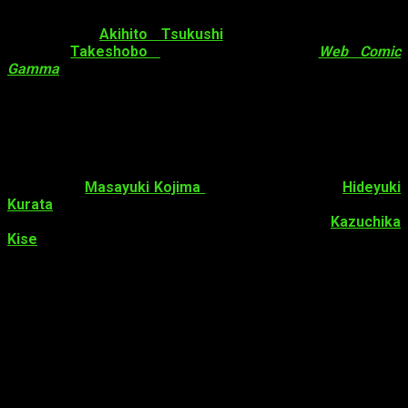
Made in Abyss
(メイドインアビス) es un manga japonés
escrito por
Akihito Tsukushi
. De su publicación se
encargó
Takeshobo
en la revista digital
Web Comic
Gamma
desde octubre de 2012. Por el momento, la obra
cuenta con
7 tomos
recopilados, el último publicado el
27 de
julio de 2018. En España y Argentina ha sido licenciado por la
editorial Ivrea.
La primera temporada del anime, compuesta por 13
episodios, se estrenó el pasado 7 de julio de 2017 y fue
dirigida por
Masayuki Kojima
para
Kinema Citrus
.
Hideyuki
Kurata
(
Samurai Flamenco
,
The World God Only Knows
) es
el encargado de la composición de la serie, y
Kazuchika
Kise
(
Ghost in the Shell: Arise Alternative
Architecture
,
xxxHOLiC
) diseñó los personajes.
Sinopsis
La protagonista de la historia es Riko, una niña
que quedó huérfana cuando Lyza «la aniquiladora»,
una reconocida «Silbato Blanco» (rango que
ostentan los más legendarios de estos
exploradores), desapareció en las profundidades