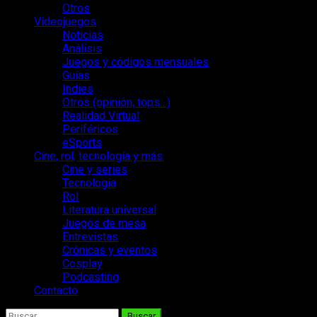
Otros
Videojuegos
Noticias
Análisis
Juegos y códigos mensuales
Guías
Indies
Otros (opinión, tops…)
Realidad Virtual
Periféricos
eSports
Cine, rol, tecnología y más
Cine y series
Tecnología
Rol
Literatura universal
Juegos de mesa
Entrevistas
Crónicas y eventos
Cosplay
Podcasting
Contacto
Buscar: