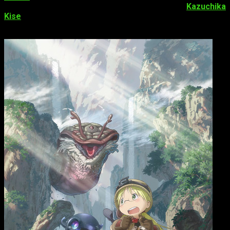
el encargado de la composición de la serie, y
Kazuchika
Kise
(
Ghost in the Shell: Arise Alternative Architecture
,
xxxHOLiC
) diseñó los personajes.