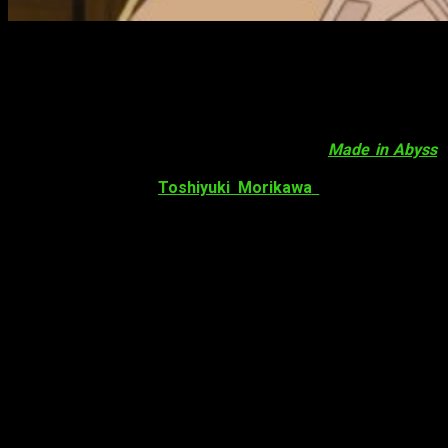
Primer tráiler para la secuela de
Made
in Abyss
En el evento
Deep in Abyss Katari
se ha anunciado
la producción de una
secuela
para el anime
Made in Abyss
.
Junto al anuncio se ha desvelado un tráiler donde podemos
escuchar la voz de
Toshiyuki Morikawa
como Bondrewd.
Por ahora no se conocen más detalles sobre esta secuela. A
continuación vemos el tráiler mencionado: