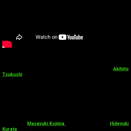
Datos sobre
Made in Abyss
Made in Abyss
es un manga japonés escrito por
Akihito
Tsukushi
. De su publicación se encargó
Takeshobo
en la
revista digital
Web Comic Gamma
desde octubre de
2012. Por el momento, la obra cuenta con
6
tomos
recopilados, el último de ellos publicado el
29 de julio
de 2017. En España todavía no se encuentra licenciado por
ninguna editorial.
La primera temporada del anime, compuesta por 13
episodios, se estrenó el pasado 7 de julio de 2017 y fue
dirigida por
Masayuki Kojima
para
Kinema Citrus
.
Hideyuki
Kurata
(
Samurai Flamenco
,
The World God Only Knows
) es