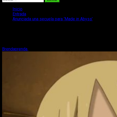
Inicio
Entrada
Anunciada una secuela para ‘Made in Abyss’
Anunciada una secuela para ‘Made in
Abyss’
Brendaprenda
26 de noviembre, 2017
2 minutos de lectura