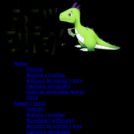
Saltar
al
contenido
Menú
Anime
principal
Noticias
Análisis y reseñas
Artículos de opinión y tops
Capítulos semanales
Guías de temporada (anime)
Otros
Manga y cómic
Noticias
Análisis y reseñas
Novedades editoriales
Artículos de opinión y tops
Capítulos semanales