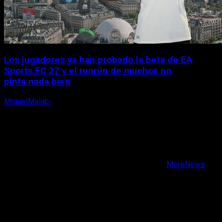
Los jugadores ya han probado la beta de EA
Sports FC 27 y el runrún de muchos no
pinta nada bien
MiguelMalab
9 de agosto, 2026
X
Facebook
Instagram
Youtube
Copyright © Todos los derechos reservados.
|
MoreNews
por AF themes.