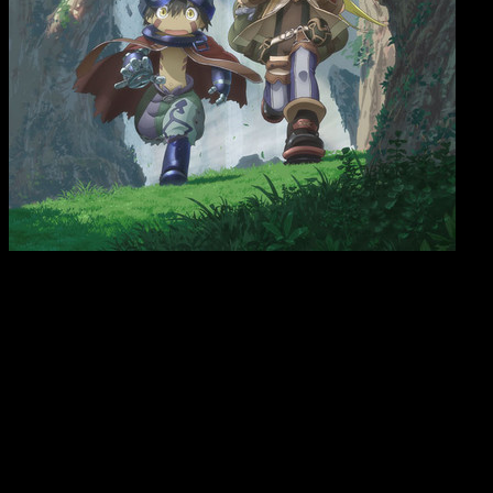
Sinopsis
En un mundo donde un enorme sistema de cuevas
llamado el “Abismo” es el único lugar inexplorado
del mundo, extrañas y poderosas criaturas
residen en sus profundidades, junto a preciadas
reliquias que los humanos son incapaces de
producir. Los misterios del Abismo fascinan a los
humanos aventureros, conocidos como “Cave
Raiders”, y por ello se adentran allí. Una joven