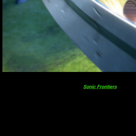
Hoy,
SEGA y Capcom
han anunciado que el Paquete
Colaboración con
Monster Hunter
de
Sonic Frontiers
ya está
disponible para PlayStation 5, PlayStation 4, Xbox Series X|S,
Xbox One, la familia de sistemas Nintendo Switch y Steam. Si
queréis saber más al respecto, os dejamos con el tráiler en el
que se muestra la muy curiosa colaboración entre ambos
juegos.