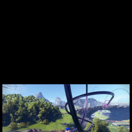
Monster Hunter
y
Sonic Frontiers
,
pero… ¿Y el juego?
Desarrollado por experimentados componentes del Sonic
Team japonés de SEGA, liderados por la productora Sachiko
Kawamura y el director Morio Kishimoto, Sonic Frontiers
ofrecerá a los fans de Sonic una experiencia totalmente
nueva. En el peligroso y vasto mundo de Sonic Frontiers,
cualquier cosa es posible, y los jugadores tendrán libertad
para explorar el reino de zona abierta, visualmente
impresionante.
Sinopsis