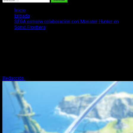
Inicio
Entrada
SEGA estrena colaboración con Monster Hunter en
Sonic Frontiers
SEGA estrena colaboración con
Monster Hunter en Sonic Frontiers
¿La colaboración más singular del momento? SEGA ha
anunciado que Monster Hunter y Sonic Frontiers unen
fuerzas.
Redacción
16 de noviembre, 2022
2 minutos de lectura