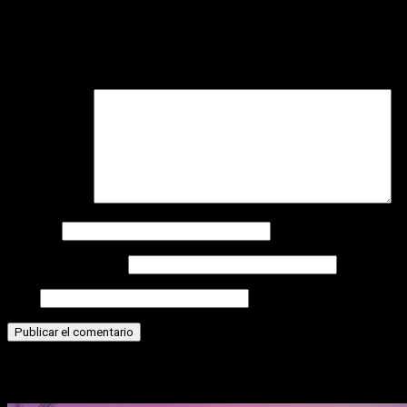
Deja una respuesta
Tu dirección de correo electrónico no será publicada.
Los
campos obligatorios están marcados con
*
Comentario
*
Nombre
Correo electrónico
Web
Historias relacionadas