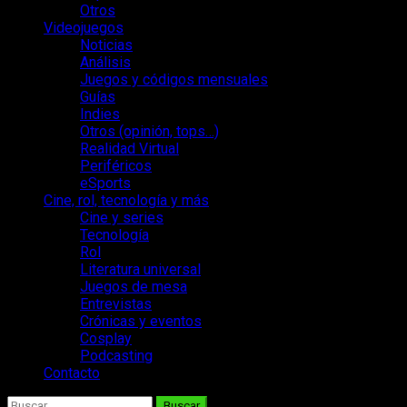
Otros
Videojuegos
Noticias
Análisis
Juegos y códigos mensuales
Guías
Indies
Otros (opinión, tops…)
Realidad Virtual
Periféricos
eSports
Cine, rol, tecnología y más
Cine y series
Tecnología
Rol
Literatura universal
Juegos de mesa
Entrevistas
Crónicas y eventos
Cosplay
Podcasting
Contacto
Buscar: