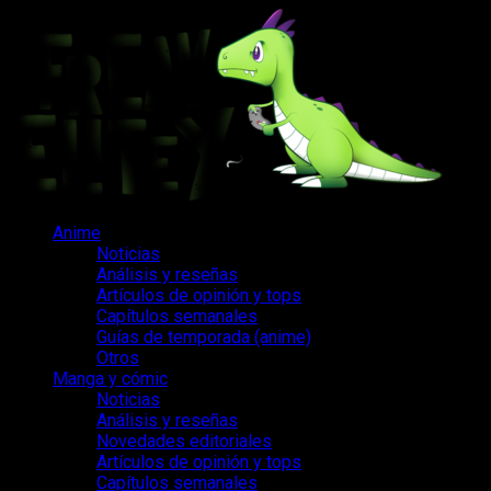
Saltar
al
contenido
Menú
Anime
principal
Noticias
Análisis y reseñas
Artículos de opinión y tops
Capítulos semanales
Guías de temporada (anime)
Otros
Manga y cómic
Noticias
Análisis y reseñas
Novedades editoriales
Artículos de opinión y tops
Capítulos semanales