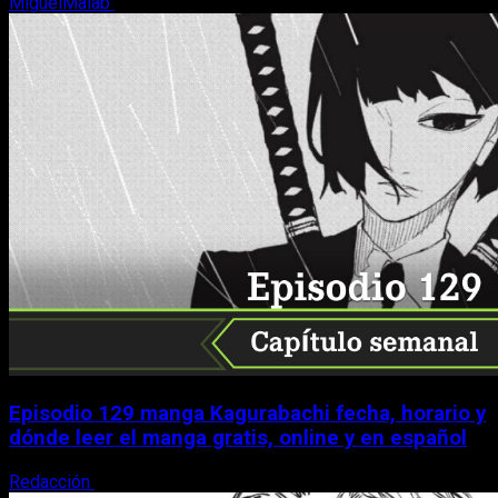
MiguelMalab
9 de agosto, 2026
Episodio 129 manga Kagurabachi fecha, horario y
dónde leer el manga gratis, online y en español
Redacción
9 de agosto, 2026