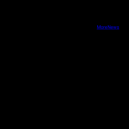
X
Facebook
Instagram
Youtube
Copyright © Todos los derechos reservados.
|
MoreNews
por AF themes.