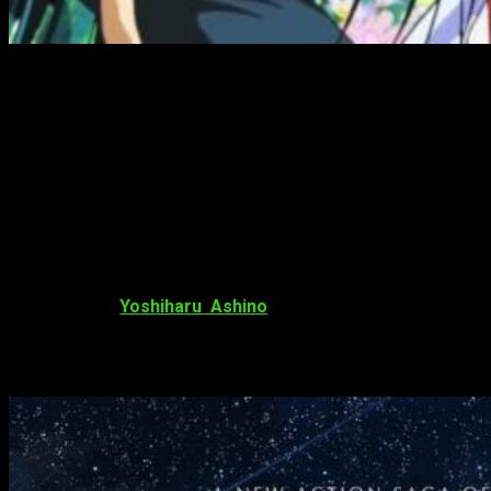
¡
Saint Seiya
está de regreso con un
nuevo
remake
!
¡Hola, muy buenas!
Los seguidores de
Saint Seiya
, más comúnmente conocido
como
Los Caballeros del Zodiaco
en España, están de
enhorabuena. Recientemente, a través de
mantan web
, se ha
anunciado el regreso de la mítica franquicia. En esta ocasión,
sin embargo, se trata de un
remake
de la serie. A priori, se ha
confirmado a
Yoshiharu Ashino
como director del trabajo.
Por otro lado, el anime —así lo han informado— se estrenará,
primeramente, en
Netflix
. A continuación, la imagen
promocional que ha comenzado a circular por Internet: