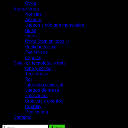
Otros
Videojuegos
Noticias
Análisis
Juegos y códigos mensuales
Guías
Indies
Otros (opinión, tops…)
Realidad Virtual
Periféricos
eSports
Cine, rol, tecnología y más
Cine y series
Tecnología
Rol
Literatura universal
Juegos de mesa
Entrevistas
Crónicas y eventos
Cosplay
Podcasting
Contacto
Buscar: