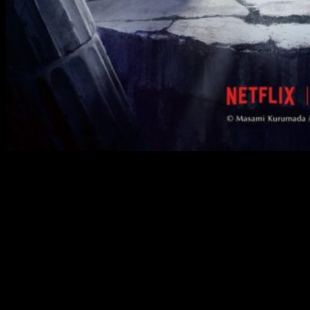
Curiosamente, en la imagen hablan de una serie original
emitida por Netflix y cuyo estreno aún no está programado.
Probablemente, estemos hablando un
remake
inspirado en
las primeras sagas y/o temporadas, pero cuya producción,
diseño, etc. sean completamente originales. Igualmente, se
ha tomado como referencia oficial la idea del
remake
. Os
mantendremos informados.
Datos sobre
Saint Seiya
Saint Seiya
, conocido en España como
Los caballeros del