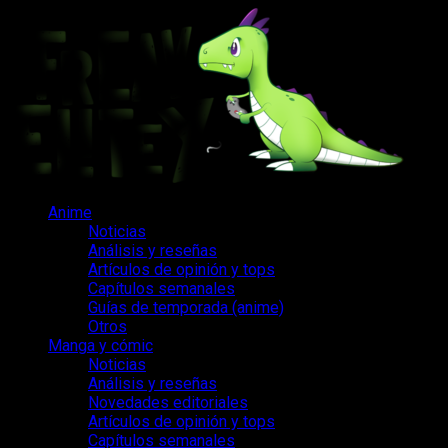
Saltar
al
contenido
Menú
Anime
principal
Noticias
Análisis y reseñas
Artículos de opinión y tops
Capítulos semanales
Guías de temporada (anime)
Otros
Manga y cómic
Noticias
Análisis y reseñas
Novedades editoriales
Artículos de opinión y tops
Capítulos semanales