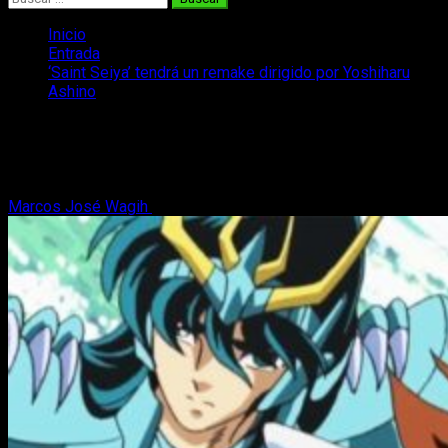
Inicio
Entrada
‘Saint Seiya’ tendrá un remake dirigido por Yoshiharu
Ashino
‘Saint Seiya’ tendrá un remake dirigido
por Yoshiharu Ashino
Marcos José Wagih
2 de agosto, 2017
3 minutos de lectura