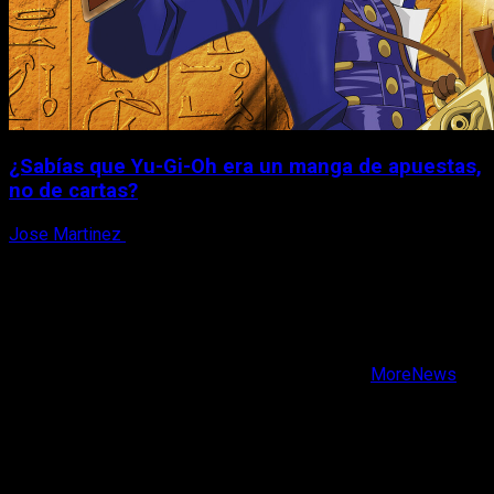
¿Sabías que Yu-Gi-Oh era un manga de apuestas,
no de cartas?
Jose Martinez
6 de agosto, 2026
X
Facebook
Instagram
Youtube
Copyright © Todos los derechos reservados.
|
MoreNews
por AF themes.