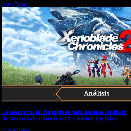
Altair Fisher
7 de agosto, 2026
La revancha del Xenoblade más divisivo. Análisis
de Xenoblade Chronicles 2 – Switch 2 Edition
MiguelMalab
6 de agosto, 2026