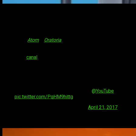
Cuarta novedad de Selecta Visión
Después de varios retrasos,
Selecta Visión
por fin desveló
cuál era su última sorpresa de la temporada. Y es que,
además de
Atom
y
Oratoria
, Selecta también se ha hecho con
los derechos de otro estreno de este temporada de
primavera:
Sagrada Reset
. La serie podrá verse, en efecto, a
través del
canal
de YouTube oficial de Selecta. El anime se
estrenará el próximo
26 de abril
a las 17:30h. Cada miércoles
se subirá un nuevo capítulo de la serie.
Lo prometido es deuda, os presentamos la 4
novedad de la temporada, Sagrada Reset. El 26/4
a las 17:30 en nuestro canal de
@YouTube
☺️
pic.twitter.com/PqHM9hittg
— SelectaVisión (@SelectaVision)
April 21, 2017
Datos sobre
Sagrada Reset