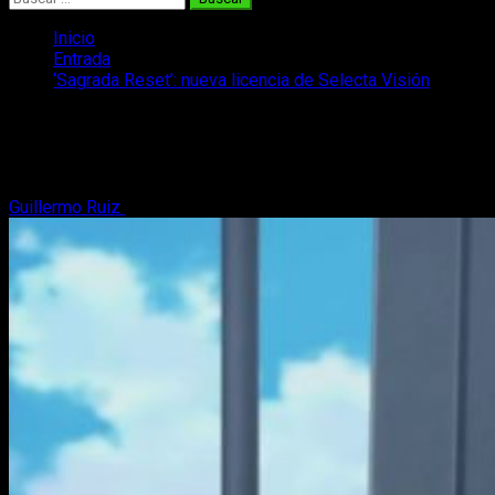
Inicio
Entrada
‘Sagrada Reset’: nueva licencia de Selecta Visión
‘Sagrada Reset’: nueva licencia de
Selecta Visión
Guillermo Ruiz
23 de abril, 2017
2 minutos de lectura