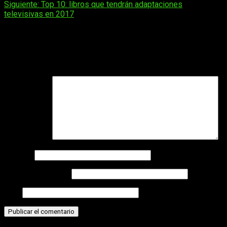
Siguiente:
Top 10: libros que tendrán adaptaciones
de
televisivas en 2017
entradas
Deja una respuesta
Tu dirección de correo electrónico no será publicada.
Los
campos obligatorios están marcados con
*
Comentario
*
Nombre
Correo electrónico
Web