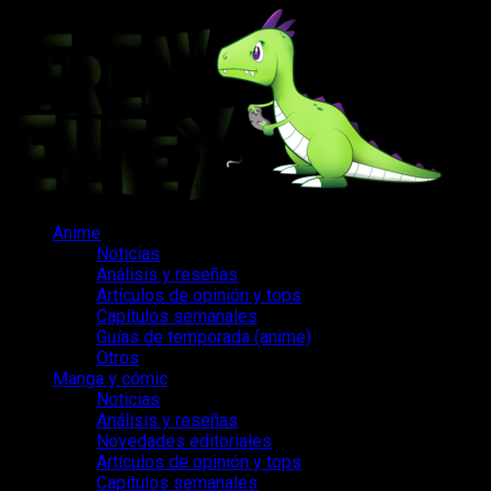
Saltar
al
contenido
Menú
Anime
principal
Noticias
Análisis y reseñas
Artículos de opinión y tops
Capítulos semanales
Guías de temporada (anime)
Otros
Manga y cómic
Noticias
Análisis y reseñas
Novedades editoriales
Artículos de opinión y tops
Capítulos semanales