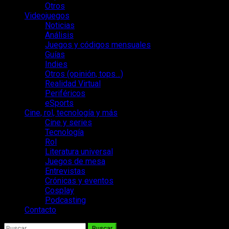
Otros
Videojuegos
Noticias
Análisis
Juegos y códigos mensuales
Guías
Indies
Otros (opinión, tops…)
Realidad Virtual
Periféricos
eSports
Cine, rol, tecnología y más
Cine y series
Tecnología
Rol
Literatura universal
Juegos de mesa
Entrevistas
Crónicas y eventos
Cosplay
Podcasting
Contacto
Buscar: