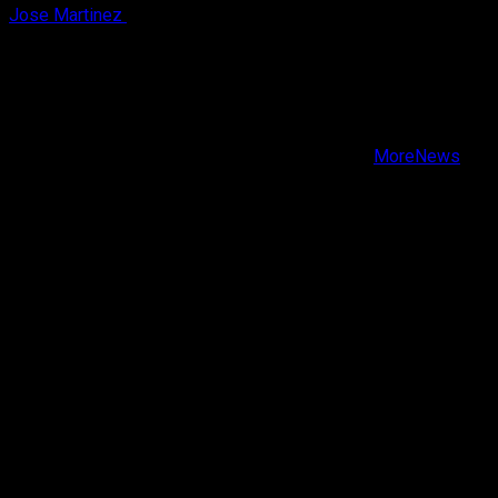
Jose Martinez
6 de agosto, 2026
X
Facebook
Instagram
Youtube
Copyright © Todos los derechos reservados.
|
MoreNews
por AF themes.