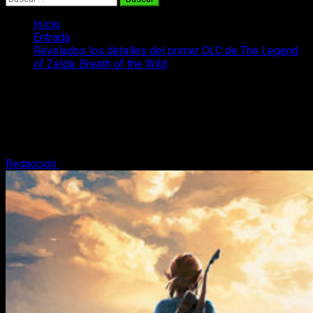
Inicio
Entrada
Revelados los detalles del primer DLC de The Legend
of Zelda: Breath of the Wild
Revelados los detalles del primer DLC
de The Legend of Zelda: Breath of the
Wild
Redacción
3 de mayo, 2017
4 minutos de lectura