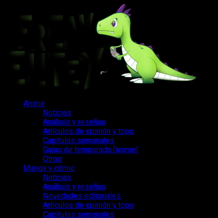
Saltar
al
contenido
Menú
Anime
principal
Noticias
Análisis y reseñas
Artículos de opinión y tops
Capítulos semanales
Guías de temporada (anime)
Otros
Manga y cómic
Noticias
Análisis y reseñas
Novedades editoriales
Artículos de opinión y tops
Capítulos semanales