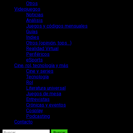
Otros
Videojuegos
Noticias
Análisis
Juegos y códigos mensuales
Guías
Indies
Otros (opinión, tops…)
Realidad Virtual
Periféricos
eSports
Cine, rol, tecnología y más
Cine y series
Tecnología
Rol
Literatura universal
Juegos de mesa
Entrevistas
Crónicas y eventos
Cosplay
Podcasting
Contacto
Buscar: