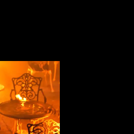
mela y recibe una misteriosa carta que le lleva de vuelta a 
una fuerza malévola desconocida y, a medida que se adentra e
a comprender la realidad y espera mantenerse lo suficientement