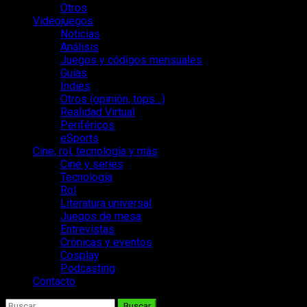
Otros
Videojuegos
Noticias
Análisis
Juegos y códigos mensuales
Guías
Indies
Otros (opinión, tops…)
Realidad Virtual
Periféricos
eSports
Cine, rol, tecnología y más
Cine y series
Tecnología
Rol
Literatura universal
Juegos de mesa
Entrevistas
Crónicas y eventos
Cosplay
Podcasting
Contacto
Buscar: