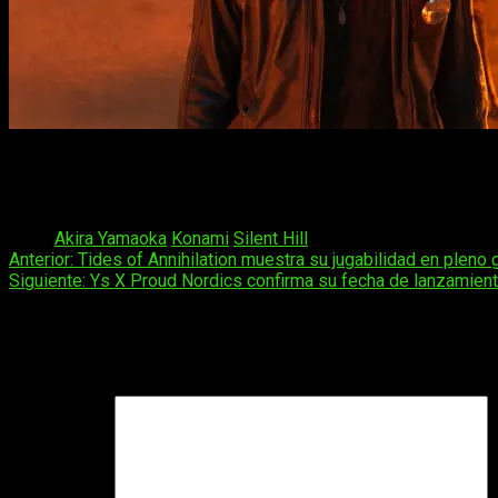
La película, se rodó en 2023, visitando varias ciudades a
reproducirla en cines será la mismísima TriPictures, mientra
su estreno. Este será el próximo 23 de enero, donde podremos 
Tags:
Akira Yamaoka
Konami
Silent Hill
Navegación
Anterior:
Tides of Annihilation muestra su jugabilidad en pleno 
Siguiente:
Ys X Proud Nordics confirma su fecha de lanzamient
de
entradas
Deja una respuesta
Tu dirección de correo electrónico no será publicada.
Los camp