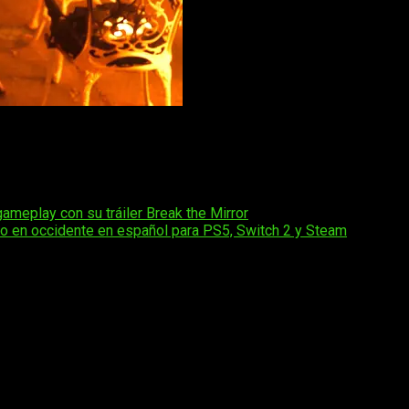
lemanas para su rodaje y filmación. Llevando en postproducc
s que en Estados Unidos lo hará Bloody Digusting. Por el mome
verla en cines de todo el país.
gameplay con su tráiler Break the Mirror
o en occidente en español para PS5, Switch 2 y Steam
os obligatorios están marcados con
*