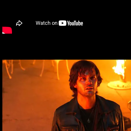
James ha quedado destrozado tras ser separado de su alma ge
embargo, descubre que el pueblo ha sido transformado por 
desconocidas. Dudando de su propia estabilidad mental, intent