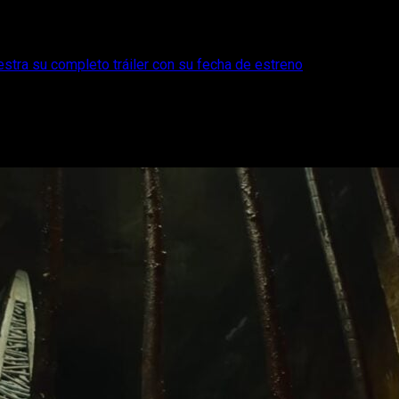
muestra su completo tráiler con su fecha de estreno
 en Silent Hill 2 muestra su completo tráil
irma que su fecha de estreno de España será igual a Estados Unido