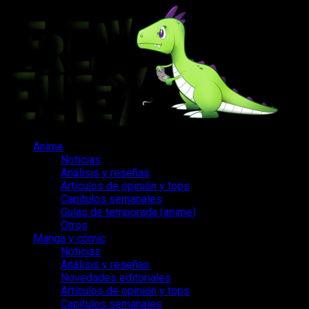
Saltar
al
contenido
Menú
Anime
principal
Noticias
Análisis y reseñas
Artículos de opinión y tops
Capítulos semanales
Guías de temporada (anime)
Otros
Manga y cómic
Noticias
Análisis y reseñas
Novedades editoriales
Artículos de opinión y tops
Capítulos semanales