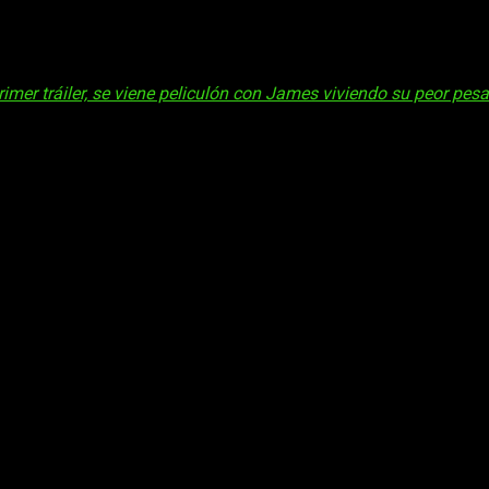
onami
,
Return to Silent Hill
, confirma su fecha de estreno en cine
na fiel recreación del segundo videojuego de la saga,
Silent Hill 2
.
rimer tráiler, se viene peliculón con James viviendo su peor pesa
ames
, será fiel al juego. Sino que además, ha contado con el co
ltas, ya que podría contentar a la crítica mucho mejor que la
on
en Mary/María.
treno en cines y su tráiler es una verdad