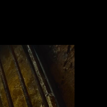
er con su fecha de estreno
s.