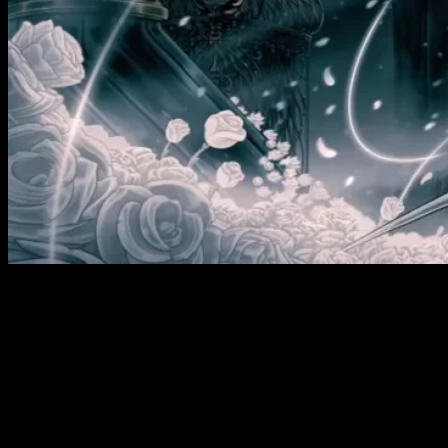
Aunque ya casi todo el mundo lo daba por hecho teniendo en
cuenta la ausencia de noticias y novedades, se ha confirmado
el
retraso
de
Hollow Knight: Silksong
. Así lo ha informado
Matthew Griffin, representante de Team Cherry, a través de su
cuenta oficial de Twitter.
Hey gang, just a quick update about Silksong.
We had planned to release in the 1st half of 2023,