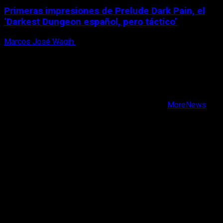
Primeras impresiones de Prelude Dark Pain, el
‘Darkest Dungeon español, pero táctico’
Marcos José Wagih
6 de agosto, 2026
X
Facebook
Instagram
Youtube
Copyright © Todos los derechos reservados.
|
MoreNews
por AF themes.