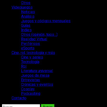
Otros
Videojuegos
Noticias
Análisis
Juegos y códigos mensuales
Guías
Indies
Otros (opinión, tops…)
Realidad Virtual
Periféricos
eSports
Cine, rol, tecnología y más
Cine y series
Tecnología
Rol
Literatura universal
Juegos de mesa
Entrevistas
Crónicas y eventos
Cosplay
Podcasting
Contacto
Buscar: