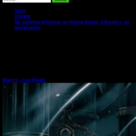
Inicio
Entrada
Se confirma el retraso en Hollow Knight: Silksong y su
lanzamiento
Se confirma el retraso en Hollow
Knight: Silksong y su lanzamiento
Por desgracia, se confirma el retraso en Hollow Knight:
Silksong y su lanzamiento. No había fecha, debería haber
llegado pronto, pero...
Marcos José Wagih
10 de mayo, 2023
3 minutos de lectura