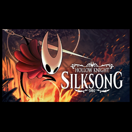
Se confirma el retraso de
Hollow
Knight: Silksong
Algo especialmente relevante si tenemos en cuenta que
según los desarrolladores, el juego contará con más de
150 enemigos diferentes
. Además de ofrecer nuevos
modos y configuraciones de dificultad, vendría con varias
novedades importantes respecto a la entrega anterior más