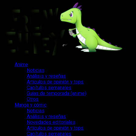
Saltar
al
contenido
Menú
Anime
principal
Noticias
Análisis y reseñas
Artículos de opinión y tops
Capítulos semanales
Guías de temporada (anime)
Otros
Manga y cómic
Noticias
Análisis y reseñas
Novedades editoriales
Artículos de opinión y tops
Capítulos semanales