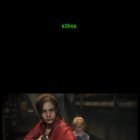
nos ofrecerá la posibilidad de jugar el juego íntegramente en
tercera persona, así como una nueva historia en la que
jugaremos como la hija, ya adulta, de Ethan. Nintendo ha
comunicado que ya se encuentra publicada
una demo para
Resident Evil Village
en la
eShop
de Nintendo.
Para
el resto de títulos
,
únicamente se ha confirmado
que se publicarán este 2022, sin más detalles.
Así pues,
nos tocará esperar para saber cuando podremos disfrutar de
las aventuras de Leon, Claire y Jill en Nintendo Switch, así
como el primer viaje de Ethan en busca de su mujer Mia.
Resident Evil Village Cloud en Nintendo
Switch