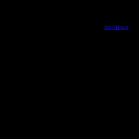
Facebook
Instagram
Youtube
Copyright © Todos los derechos reservados.
|
MoreNews
por AF themes.