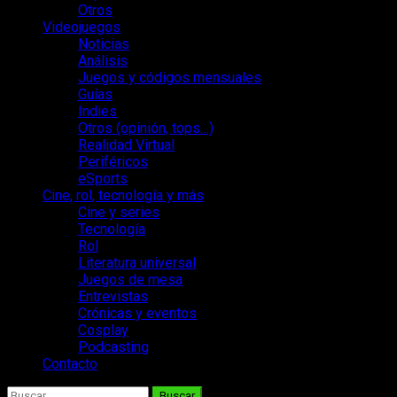
Otros
Videojuegos
Noticias
Análisis
Juegos y códigos mensuales
Guías
Indies
Otros (opinión, tops…)
Realidad Virtual
Periféricos
eSports
Cine, rol, tecnología y más
Cine y series
Tecnología
Rol
Literatura universal
Juegos de mesa
Entrevistas
Crónicas y eventos
Cosplay
Podcasting
Contacto
Buscar: