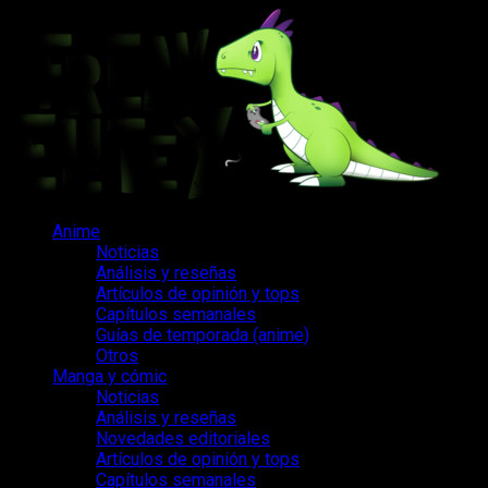
Saltar
al
contenido
Menú
Anime
principal
Noticias
Análisis y reseñas
Artículos de opinión y tops
Capítulos semanales
Guías de temporada (anime)
Otros
Manga y cómic
Noticias
Análisis y reseñas
Novedades editoriales
Artículos de opinión y tops
Capítulos semanales