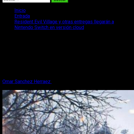
Inicio
Entrada
Resident Evil Village y otras entregas llegarán a
Nintendo Switch en versión cloud
Resident Evil Village y otras entregas
llegarán a Nintendo Switch en versión
cloud
Nintendo ha anunciado que Resident Evil Village, llegará a
Nintendo Switch en versión cloud el próximo 28 de octubre.
Omar Sanchez Herraez
13 de septiembre, 2022
2 minutos de
lectura