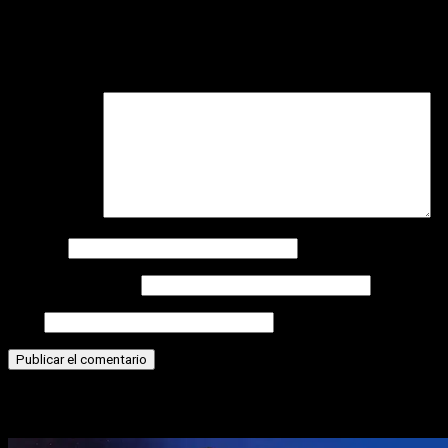
Deja una respuesta
Tu dirección de correo electrónico no será publicada.
Los
campos obligatorios están marcados con
*
Comentario
*
Nombre
Correo electrónico
Web
Historias relacionadas