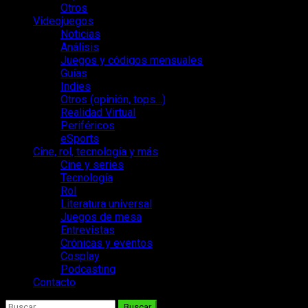
Otros
Videojuegos
Noticias
Análisis
Juegos y códigos mensuales
Guías
Indies
Otros (opinión, tops…)
Realidad Virtual
Periféricos
eSports
Cine, rol, tecnología y más
Cine y series
Tecnología
Rol
Literatura universal
Juegos de mesa
Entrevistas
Crónicas y eventos
Cosplay
Podcasting
Contacto
Buscar: