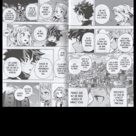
Reseña de
My Hero Academia
n.º 35
La obra está llegando a su final y es el momento para dar el
todo por el todo. Por supuesto, el enemigo principal sigue
siendo Shigaraki.
Si él cae, sus aliados también lo harán
.