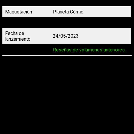
Precio
8,95 €
Maquetación
Planeta Cómic
Traducción
Ayako Koike
Fecha de
24/05/2023
lanzamiento
Reseñas
Reseñas de volúmenes anteriores
En lo que respecta a la edición,
Planeta Cómic ha hecho un
gran trabajo una vez má
s. Eso sí, nosotros hemos tenido
algún que otro pequeño problemilla con nuestra copia, puesto
que una de las páginas se desprendió ligeramente. Es la
primera vez que nos pasa, así que entendemos que, más que
un error del tomo, ha sido una singularidad concreta de una
unidad determinada más que algo general.
Es por esto mismo que destacamos su bien hacer, ya que —
hasta donde sabemos— somos los únicos que han tenido
este ‘problema’. Esto es algo que puede pasar cuando se
producen productos en masa, así que no consideramos que