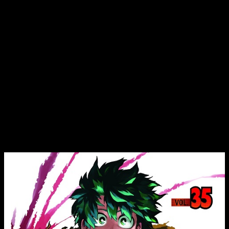
encantados de haber seguido esta serie durante tanto
tiempo.
Hoy arranca nuestra despedida, pero esta se alargará durante
unos cuantos meses. ¿Cuántos? Teniendo en cuenta la
periodicidad de Planeta Cómic,
es muy posible que sea
más de un año, pero la cuenta atrás ya ha comenzado
.
Con su emisión original muy presente, no podemos hacer otra
cosa. Mientras tanto, por supuesto, os seguiremos contando
que nos ha parecido el manga… empezando por la cuestión
editorial del presente tomo.
Reseña de
My Hero Academia
n.º 35 |
Portada, edición y sinopsis