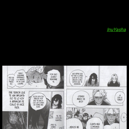
haya que alarmarse demasiado. Por lo demás,
valoramos de
manera muy positiva
el trabajo realizado por la editorial
tanto en materia de traducción como de maquetación.
Falla en los márgenes internos, aunque esto es algo que ya
están incorporando en sus nuevas licencias, como
InuYasha
.
Por lo demás, como ya hemos comentado, estamos muy
contentos tanto con el presente tomo como con la colección
en general.
El principio del fin