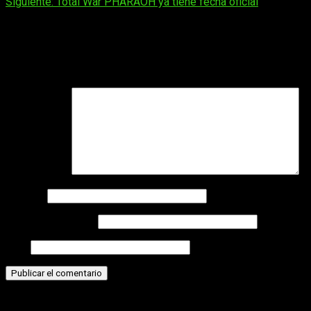
Siguiente:
Total War PHARAOH ya tiene fecha oficial
entradas
Deja una respuesta
Tu dirección de correo electrónico no será publicada.
Los
campos obligatorios están marcados con
*
Comentario
*
Nombre
Correo electrónico
Web
Historias relacionadas