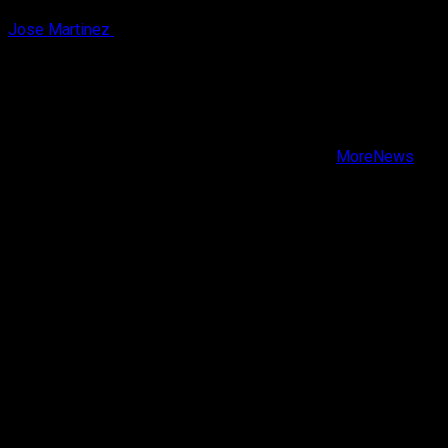
Jose Martinez
7 de agosto, 2026
X
Facebook
Instagram
Youtube
Copyright © Todos los derechos reservados.
|
MoreNews
por AF themes.