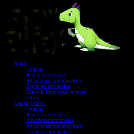
Saltar
al
contenido
Menú
Anime
principal
Noticias
Análisis y reseñas
Artículos de opinión y tops
Capítulos semanales
Guías de temporada (anime)
Otros
Manga y cómic
Noticias
Análisis y reseñas
Novedades editoriales
Artículos de opinión y tops
Capítulos semanales