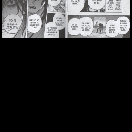
Reseña de
My Hero Academia
n.º 35
Con la crisis de la traición todavía muy presente, los héroes
se enfrentan a una situación crítica. Llegados a este punto no
tienen otra opción más que la de plantear un enfrentamiento
definitivo y acabar de una vez por todas con la amenaza de
Shigaraki. Así pues,
los nombres más importantes del país
del Sol Naciente se unen una vez más
para diseñar un plan
con el que darle fin al heredero de All for One.
Es aquí donde Aoyama adquiere un papel especialmente
relevante, dando todavía más sentido a los últimos eventos
que él mismo protagonizó. Atenazado por el miedo y el
arrepentimiento,
con la ayuda de sus compañeros y del
profesor Aizawa decide dar un paso adelante en busca
de la redención
. De esta manera, el autor recupera una idea
que siempre ha estado muy presente en el manga, pero que