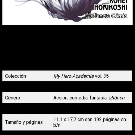
Gracias a la intervención de Star and Stripe, que destruyó
varios de los poderes propiedad de AFO, los héroes
japoneses han obtenido un breve respiro e incluso esperan
recuperar la ventaja.
Por su parte, Izuku descubre quién es el traidor de la Clase A y
cuáles son las razones que los empujaron a actuar de esta
manera.
Colección
My Hero Academia
vol. 35
Autoría
Kohei Horikoshi
Género
Acción, comedia, fantasía,
shōnen
Formato
Rústica sin solapas con s/cub
11,1 x 17,7 cm con 192 páginas en
Tamaño y páginas
b/n