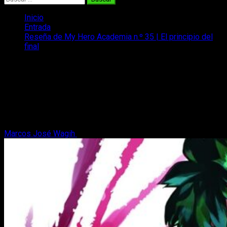
Inicio
Entrada
Reseña de My Hero Academia n.º 35 | El principio del
final
Reseña de My Hero Academia n.º 35 |
El principio del final
Os traemos nuestra reseña de My Hero Academia n.º 35,
tomo que abre la veda del arco final y nos introduce en el
clímax de la serie.
Marcos José Wagih
23 de mayo, 2023
8 minutos de lectura