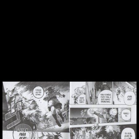
se nos había olvidado: las segundas oportunidades existen.
Y aunque está claro que el sentimiento de culpa sigue muy
presente y que la desconfianza es un mal que puede asolar
las filas de los héroes,
las palabras de All Might y el tesón
de Aizawa permiten que todo avance por el camino
correcto
. De esta manera, los héroes trazan un plan muy
simple, pero al mismo tiempo complicado: separar a sus
enemigos. Aunque son muy poderosos, son perfectamente
conscientes de que las amenazas de Dabi y Shigaraki —entre
otros— es demasiado destructiva.
Los protagonistas se preparan