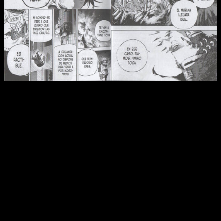
Reseña de
My Hero Academia
n.º 35
Con eso en mente buscan la manera de llevar a cada uno de
ellos a una zona diferente para poder debilitar sus fuerzas.
Por supuesto, aunque la teoría es ‘sencilla’,
la ejecución es
tremendamente compleja
. Tanto es así que logran llevar a
cabo su plan, pero con varios «peros» en el proceso. No
diremos cuáles, por supuesto, pero estaba claro que no todo
podía salir bien.
Con ese trasfondo tienen lugar los primeros ‘embates’ de la
batalla final, aunque en esta entrega no nos metemos de lleno
en ella. Lo que sí sabemos es que ya no hay marcha atrás y
que, pase lo que pase, este será el duelo final. Por supuesto,
este no podía comenzar sin
explorar un poquito más el