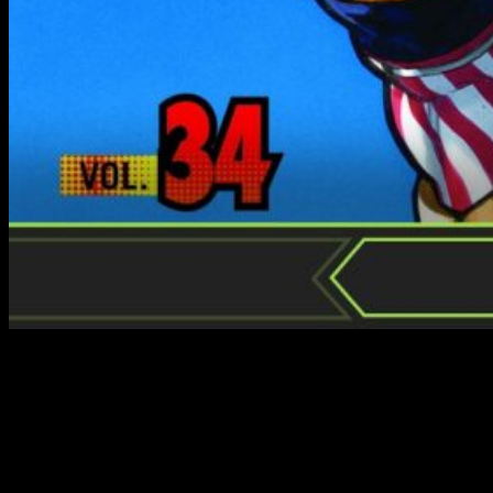
Con la emoción del anime muy presente, seguimos con uno
de los mangas más destacados del panorama nacional e
internacional. En efecto, hoy regresamos con
una nueva
reseña
; la de
My Hero Academia
n.º 34
, manga escrito e
ilustrado por Kōhei Horikoshi. Una, todo, sea dicho, bastante
‘especial’, puesto que abre parcialmente las puertas de la
historia al resto del mundo.