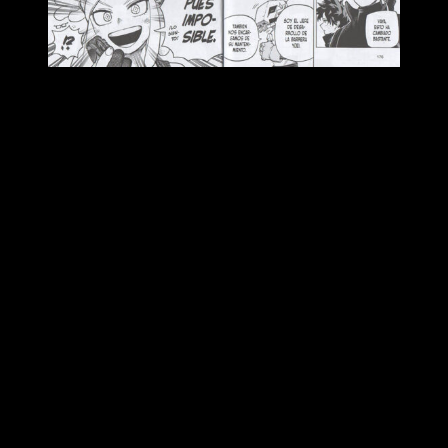
Reseña de
My Hero Academia
n.º 34
En conclusión, tenemos un tomo que va mucho más allá del
presente arco. Llegados a este punto,
el
mangaka
nos ha
dado una de las claves más importantes de su obra
. De
hecho, es una de las revelaciones más impactantes e
importantes de los últimos años, pues esclarece muchísimas
situaciones concretas y generales.
Por lo demás, debemos decir que
My Hero Academia
sigue
siendo uno de los tebeos nipones más relevantes del
mundo
; es una de nuestras series favoritas y no creemos
que eso cambie de aquí al final. De hecho, no deja de crecer y
evolucionar. Preparar el terreno para la saga final le ha dado
un soplo de aire fresco a una historia que, más allá de
bajones puntuales, lleva mucho tiempo haciendo las cosas
bien.
Ahora que el autor tiene total libertad para desvelar y revelar
detalles importantes de la trama general, todo se siente
mucho más orgánico y el sentido general del argumento es