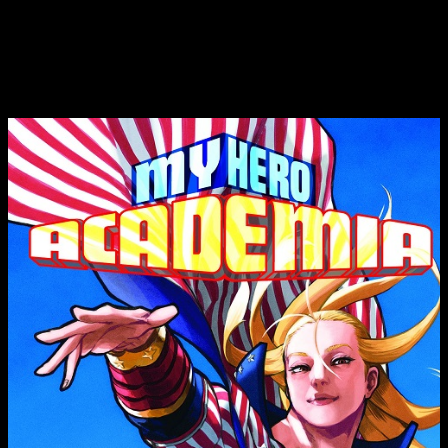
preferimos guardar silencio.
Reseña de
My Hero Academia
n.º 34 |
Portada, edición y sinopsis