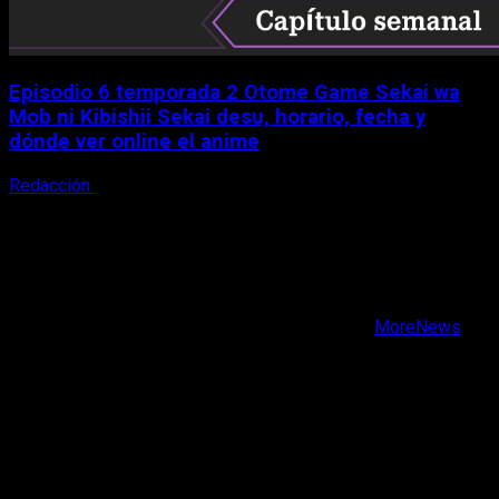
Episodio 6 temporada 2 Otome Game Sekai wa
Mob ni Kibishii Sekai desu, horario, fecha y
dónde ver online el anime
Redacción
5 de agosto, 2026
X
Facebook
Instagram
Youtube
Copyright © Todos los derechos reservados.
|
MoreNews
por AF themes.