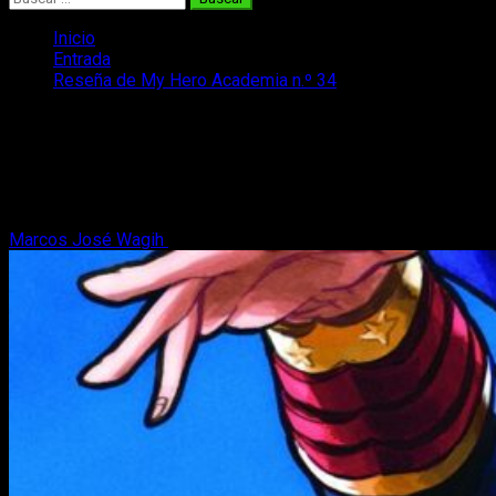
Inicio
Entrada
Reseña de My Hero Academia n.º 34
Reseña de My Hero Academia n.º 34
No le podíamos pedir nada más a My Hero Academia n.º 34
en nuestra reseña; el manga no deja de crecer y la historia
está en un momento brutal
Marcos José Wagih
19 de marzo, 2023
9 minutos de lectura