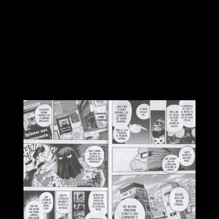
Volviendo a la cuestión de la edición, además de valorar el
trabajo realizado por Planeta, también queremos citar —una
vez más— a
Ayako Koike y Daruma
. A estas alturas de la
película, podemos afirmar que la editorial no podía haber
elegido a una mejor compañera de viaje y
traductora
. Su
trabajo roza la excelencia en cada volumen, por lo que solo
podemos tener buenas palabras para con ella.
El ideal de la justicia tiene nombre propio:
MHA