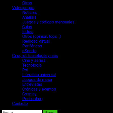
Otros
Videojuegos
Noticias
Análisis
Juegos y códigos mensuales
Guías
Indies
Otros (opinión, tops…)
Realidad Virtual
Periféricos
eSports
Cine, rol, tecnología y más
Cine y series
Tecnología
Rol
Literatura universal
Juegos de mesa
Entrevistas
Crónicas y eventos
Cosplay
Podcasting
Contacto
Buscar: