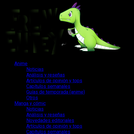
Saltar
al
contenido
Menú
Anime
principal
Noticias
Análisis y reseñas
Artículos de opinión y tops
Capítulos semanales
Guías de temporada (anime)
Otros
Manga y cómic
Noticias
Análisis y reseñas
Novedades editoriales
Artículos de opinión y tops
Capítulos semanales