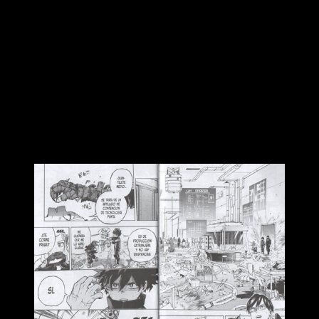
Así pues, no solo los héroes tenían a alguien con los villanos,
sino que estos últimos habían conseguido que alguien les
diese chivatazos concretos. Muy bien justificado, este ‘breve’
detalle asienta muchas teorías difusas y momentos
cuestionables de manera eficaz, lógica y coherente. Con esto,
sagas que podían flojear ligeramente se han visto
revitalizadas, pues ahora todo tiene mucho más sentido.
Reseña de
My Hero Academia
n.º 34:
conclusiones