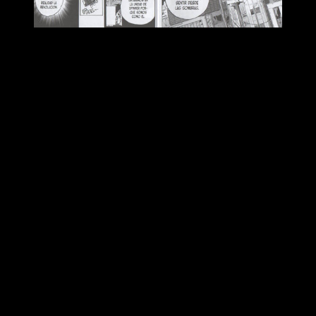
Reseña de
My Hero Academia
n.º 34
Dicho esto, habiendo aclarado que la edición es tan buena
como siempre, queremos centrarnos en el contenido del
manga como tal. Lo primero de lo que queremos hablaros, por
supuesto, es de Star and Stripe y de la situación mundial.
Hasta la fecha, Horikoshi —más allá de las películas y
spin-
off
como
Vigilantes
— había ignorado casi por completo el
resto del mundo. De hecho, tampoco podemos afirmar que
hoy día le haga mucho caso.
A fin de cuentas, este es el primer y último tomo en el que
héroes extranjeros toman el protagonismo durante una parte
de la historia. Algo que nos demuestra que, por desgracia, los
intereses políticos siguen siendo más fuertes que el
compañerismo, la justicia y la simple y pura lógica. Siendo
sinceros, es raro que nadie se proponga detener a Shigaraki.
AUnque está claro que Japón es el país que más esfuerzos
pondría en ello, resulta raro que los demás no.
A fin de cuentas, no es una amenaza nacional, sino que su
poder podría corromper el mundo entero. Esto es algo que