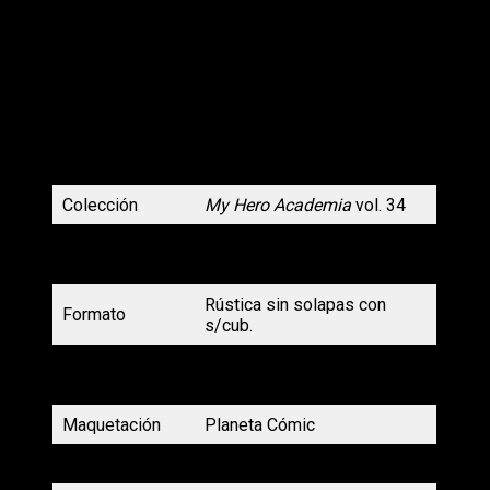
batalla, así como para obtener información sobre All
for One!
Desafortunadamente, el adolescente se separa
cada vez más de los demás para no involucrarlos
en su lucha… Solo contra todos, ¿cuánto tiempo
podrá resistir?
Colección
My Hero Academia
vol. 34
Acción, comedia, fantasía,
Género
shōnen
Rústica sin solapas con
Formato
s/cub.
Tamaño y
11,1 x 17,7 cm con 192
páginas
páginas en b/n
Maquetación
Planeta Cómic
Traducción
Ayako Koike