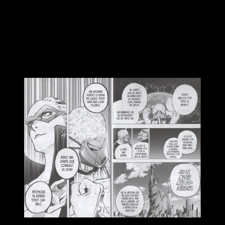
siempre nos ha parecido raro, pero que toma forma en una
serie de reuniones y discusiones protagonizadas por los
altos mando y héroes de otros países. Dudan sobre si deben
actuar, siendo estos últimos los que más quieren actuar; ser
un símbolo de la justicia va más allá de las fronteras.
Más allá de las fronteras…
Reseña de
My Hero Academia
n.º 34