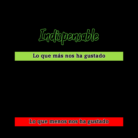
más sólido que nunca. Por si fuera poco,
el dibujo no deja de
crecer
, dejándonos cada día con más viñetas y paneles que,
sin más, nos han dejado con la boca abierta.
Se están respondiendo algunas de las preguntas más
importantes de la trama general.
La serie sigue evolucionando y creciendo; la carrera
hacia el final no podría ser mejor.
El dibujo no deja de crecer y la construcción general del
manga es de gran calidad.
Los personajes han demostrado mucho y, ahora sí,
tenemos muchos focos de gran interés.
Inevitablemente, algunos personajes se están