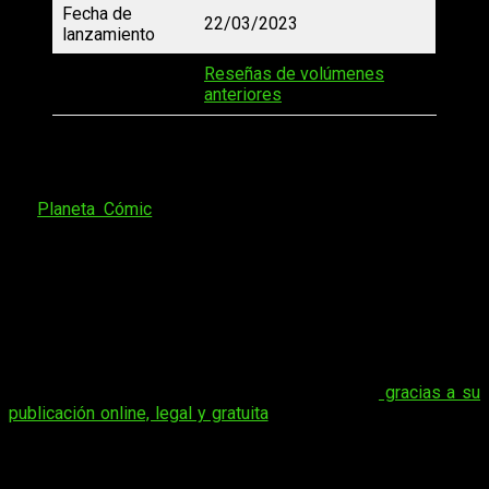
Fecha de
22/03/2023
lanzamiento
Reseñas de volúmenes
Reseñas
anteriores
De lo que sí que os podemos hablar con libertad total es de
la
edición
, por supuesto, volviendo a destacar el buen hacer
de
Planeta Cómic
. Para sorpresa nadie, la filial manga de
Editorial Planeta ha vuelto a hacer un grandísimo trabajo con
la
producción, impresión y maquetación
de la que dice ser
una de sus obras más importantes. En pleno apogeo gracias
a la sexta temporada del anime, el tebeo original está en un
grandísimo estado de forma.
Curiosamente, la situación entre ambos no es especialmente
distante, aunque
el manga en España también va por
delante
. Por eso, a no ser que lo llevéis al día
gracias a su
publicación online, legal y gratuita
, es muy probable que todo
lo que os encontréis en este tomo sea un
spoiler
. Sea como
fuere, no os desvelaremos nada muy concreto, aunque sí que
hablaremos de temas importantes.