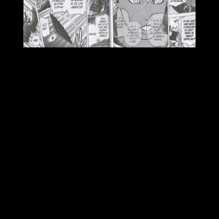
Reseña de
My Hero Academia
n.º 34
Junto con todo esto, y
esto sí que puede ser un
spoiler
(os
recomendamos saltaros este apartado en concreto si queréis
evitar cualquier mención a lo desconocido), hay otro evento
muy importante en este tomo. Desde hace tiempo, nos
hemos preguntado cómo era posible que los villanos se
adelantasen a los héroes en tantas ocasiones. De una u otra
manera, siempre parecían estar preparados.
Inclusive, obtenían información muy valiosa de manera rápida.
Véase, por ejemplo, el día que invadieron el campamento de
entrenamiento de la clase 1-A. Aquello fue ‘raro’, por no decir
inesperado, y aunque aceptamos que podían tener sus
fuentes o sistemas, era algo que estaba muy en el aire.
Bueno, pues ya sabemos cómo y por qué pasó aquello: hay
un traidor. En efecto, alguien en quien todos confiábamos les
pasaba información.