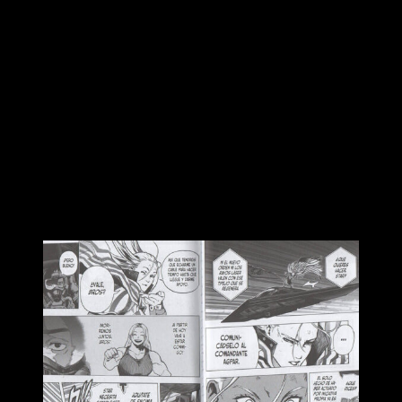
Pese a todo, sigue siendo raro que no exista ningún acuerdo
de colaboración entre distintos países para enfrentar este
tipo de situaciones. Sobre todo cuando One for All logró erigir
un imperio del terror en Japón,
convirtiéndose en una
amenaza que podría haber acabado con el orden mundial
en caso de haber tenido la oportunidad. Está cogido con hilos,
pero también es verdad es que no es cosa solo de Horikoshi.
En general, es muy normal que el manga ignore la situación
del mundo y se centre solo en las diatribas propias de su
país.
Un giro inesperado