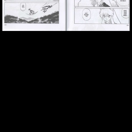
Reseña del manga
InuYasha
n.º 12 | Sesshomaru, otro
personaje con una gran progresión
Partiendo de esa base, resulta más fácil comprender los
motivos por los cuales
InuYasha
es uno de los mangas
más importantes de la historia
y/o por qué Rumiko es una
de las autoras más relevantes de su tiempo. Más allá de eso,
lo cierto es que hablamos de un
isekai
que supo ser original
en su tiempo. No se deja por los estereotipos propios del
género. Cierto es que por aquel entonces no estaban tan de
moda. No obstante, es una virtud que ahora sí podemos
resaltar al compararlo con el mercado actual.
Centrándonos un poco ahora sí en el contenido de este tomo,
destacando la nueva aventura de Sango y Miroku.
La
segunda pareja principal del manga ha evolucionado
mucho en estos tiempos
y se nota que cada vez tienen
más afinidad cuando aparecen juntos. Y no solo en el plano