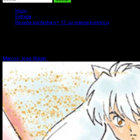
Inicio
Entrada
Reseña InuYasha n.º 12: un manga histórico
Reseña InuYasha n.º 12: un manga
histórico
Marcos José Wagih
27 de julio, 2024
6 minutos de lectura