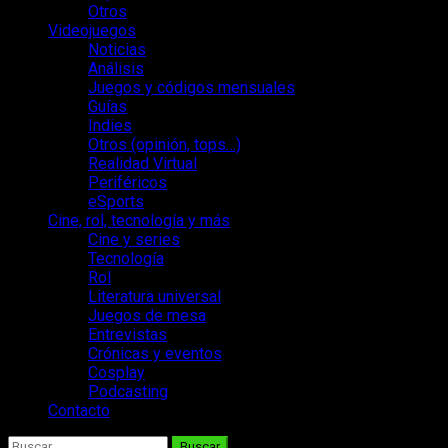
Otros
Videojuegos
Noticias
Análisis
Juegos y códigos mensuales
Guías
Indies
Otros (opinión, tops…)
Realidad Virtual
Periféricos
eSports
Cine, rol, tecnología y más
Cine y series
Tecnología
Rol
Literatura universal
Juegos de mesa
Entrevistas
Crónicas y eventos
Cosplay
Podcasting
Contacto
Buscar: