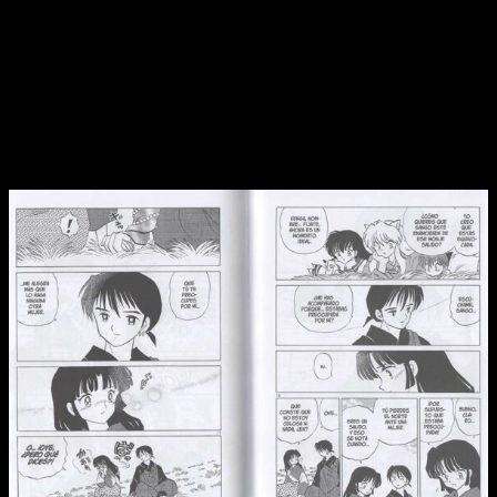
En líneas generales, la edición está bien. Lo malo es que
InuYasha
ha sufrido durante estos últimos meses con
portadas erradas, cortes de página o incluso alguna que otra
mancha. Este nuevo volumen, por suerte, no presenta ninguno
de estos problemas, por lo que estamos ante un producto
que sí satisface nuestras demandas como consumidores.
En continuo progreso