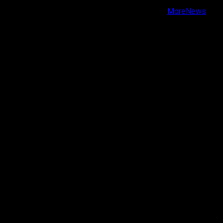
Copyright © Todos los derechos reservados.
|
MoreNews
por AF themes.