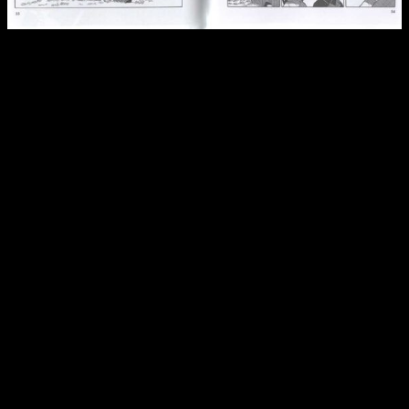
Reseña del manga
InuYasha
n.º 12 | Sango y Miroku, un duo
cada vez más establecido
Dicho esto, y volviendo al tema que nos acontece, lo cierto es
que
InuYasha
se encuentra en un buen momento. La trama
evoluciona tal y como esperábamos y, aunque es cierto que
en algunos sentidos ha envejecido algo peor de lo que nos
gustaría reconocer, lo cierto es que sigue siendo un gran
manga. Cuando lo valoras todo desde un plano general desde
el principio hasta este doceavo volumen,
lo cierto es que
destaca para bien en ámbitos con el ritmo, la narrativa y
la evolución de los acontecimientos
.
Y eso que en realidad hablamos de una serie relativamente
simple. O lo que es lo mismo,
la trama no es compleja, el
argumento no ofrece demasiadas sorpresas
y, en
general, es una historia sin grandes giros argumentales. Pese
a ello, debemos tener en cuenta su situación contextual, y es
que hablamos de una obra que se estreno hace más de 20
años. Teniendo eso en cuenta, no solo tiene mucho mérito
que siga siendo perfectamente válida en pleno siglo XXI,
sino que sea capaz de ser tan entretenida.