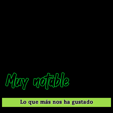
romántico. Hay más química y este volumen lo refleja muy
bien. Aparte, hasta Kagome se ha dado cuenta de que algo se
empieza a cocer entre ellos, puesto que se ven cositas.
Especialmente cuando la autora es capaz de darles tanto
protagonismo durante varios episodios seguidos.
Cuando coges esto, sumas la interacción de Kagome e
Inuyasha, su forma de relacionarse con el mundo, y la manera
en la que el ya mencionado Sesshōmaru ve a ciertos
humanos,
te queda una historia con un desarrollo muy
orgánico que genera mucha curiosidad
. Si ya la conoces,
te deja con ganas de más gracias a la nostalgia. Y si no es
así, genera un interés genuino gracias a lo bien construida
que está casi desde el principio.