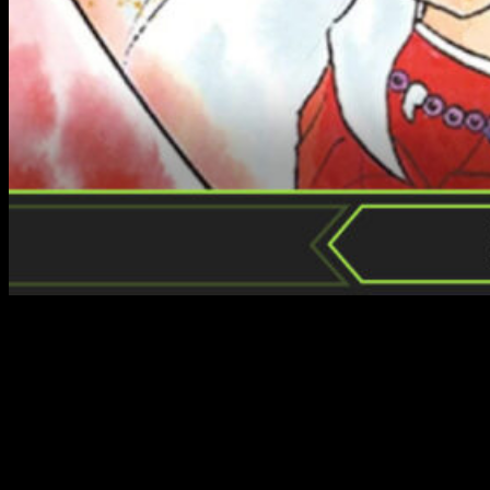
Hoy día no son tantos los
mangakas
que no necesitan carta
de presentación. Eiichiro Oda, Masashi Kishimoto, Akira
Toriyama, Yusuke Murata, Hiromu Arakawa… La historia nos ha
dejado grandes leyendas que han cambiado la forma en la
que entendemos la industria. A todos estos nombres se
sumó hace muchos años uno también muy importante:
Rumiko Takahasi, autora de grandes series tales como
Urusei
Yatsura
o
Ranma ½
, entre muchas otras. Por supuesto, en