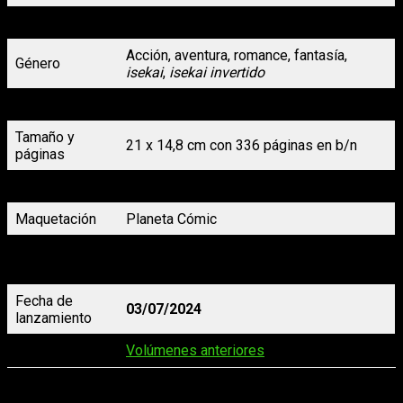
Autoría
Rumiko Takahashi
Acción, aventura, romance, fantasía,
Género
isekai
,
isekai invertido
Formato
Rústica sin solapas con s/cub.
Tamaño y
21 x 14,8 cm con 336 páginas en b/n
páginas
Precio
16,95 €
Maquetación
Planeta Cómic
Marc Bernabé y Verònica Calafell
Traducción
(Daruma)
Fecha de
03/07/2024
lanzamiento
Reseñas
Volúmenes anteriores