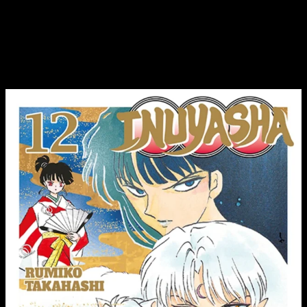
serie. ¿Queréis saber más? Os lo cuento tras hablar de la
edición.
Reseña del manga
InuYasha
n.º 12 |
Portada, sinopsis y edición