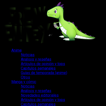
Saltar
al
contenido
Menú
Anime
principal
Noticias
Análisis y reseñas
Artículos de opinión y tops
Capítulos semanales
Guías de temporada (anime)
Otros
Manga y cómic
Noticias
Análisis y reseñas
Novedades editoriales
Artículos de opinión y tops
Capítulos semanales