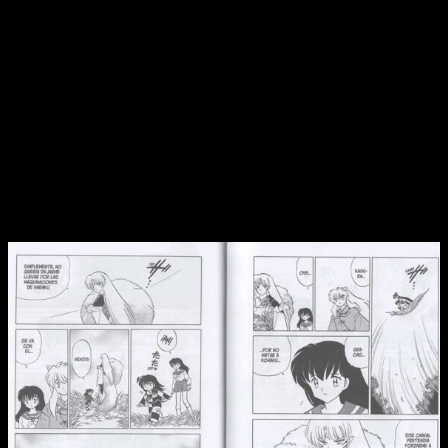
En efecto, una de las mayores virtudes de
InuYasha
es que,
aun con todo,
pese a que tiene apartados que no han
sobrellevado tan bien ese paso del tiempo
, en realidad sí
que ha envejecido bien. Lo que no lo han hecho son detalles
menores, puesto que el grueso general del manga es
realmente bueno. Tanto es así que habría muchas otras obras
que podrían aprender del progreso que hemos visto en
personajes como Kagome, Inuyasha o Sesshomaru en estos
12 volúmenes.
Una historia con varios protagonistas