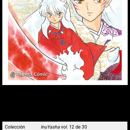
Kagome, InuYasha y sus amigos se enfrentan a Naraku una
vez más, pero esta vez descubren su nuevo y malévolo plan
que involucra una versión oscura de InuYasha. Mientras luchan
contra este enemigo formidable, se revelan más detalles
sobre el pasado de Kikyo y su conexión con Naraku,
complicando aún más los sentimientos de InuYasha.
Colección
InuYasha
vol. 12 de 30