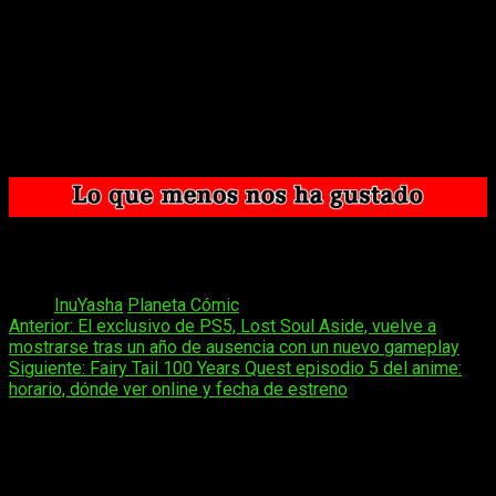
Sigue siendo un clásico entre clásicos. Es historia del
manga.
Los personajes son muy únicos y su concepto de
isekai
es refrescante.
La edición es de gran calidad y el dibujo, aunque
antiguo, tiene mucho encanto.
La evolución de los personajes principales, secundarios
y antagonistas.
Sigue abusando de ciertas conveniencias de guion.
Diversos personajes tienen actitudes algo tóxicas.
Tags:
InuYasha
Planeta Cómic
Navegación
Anterior:
El exclusivo de PS5, Lost Soul Aside, vuelve a
mostrarse tras un año de ausencia con un nuevo gameplay
de
Siguiente:
Fairy Tail 100 Years Quest episodio 5 del anime:
entradas
horario, dónde ver online y fecha de estreno
Deja una respuesta
Tu dirección de correo electrónico no será publicada.
Los