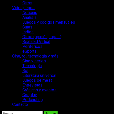
Otros
Videojuegos
Noticias
Análisis
Juegos y códigos mensuales
Guías
Indies
Otros (opinión, tops…)
Realidad Virtual
Periféricos
eSports
Cine, rol, tecnología y más
Cine y series
Tecnología
Rol
Literatura universal
Juegos de mesa
Entrevistas
Crónicas y eventos
Cosplay
Podcasting
Contacto
Buscar: