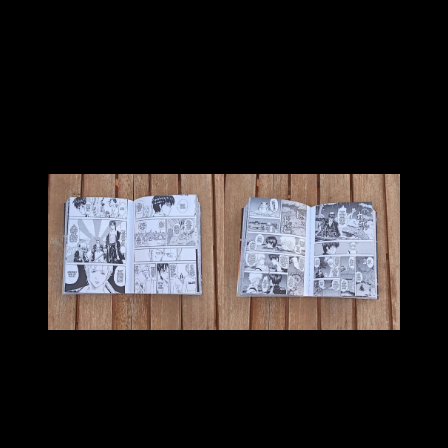
humor
. El pasado de Gintoki, por ejemplo, está repleto de
oscuros, y es que su apodo de «Demonio Blanco» se pintó
con sangre. Si se convirtió en una leyenda en la guerra contra
los Amanto no fue por su cara bonita, sino porque fue uno de
los guerreros más mortales que jamás ha visto el pueblo
nipón.
Un manga muy único
En el proceso, por supuesto, también se dan a conocer
algunas figuras históricas. Vease, por ejemplo, el
Shinsengumi.
La que dice ser una de las órdenes
policiales más famosas de la historia del país del Sol
Naciente también está presente
. Dentro de ella podemos