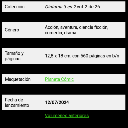
Colección
Gintama 3 en 2
vol. 2 de 26
Autoría
Hideaki Sorachi
Acción, aventura, ciencia ficción,
Género
comedia, drama
Formato
Rústica con solapas
Tamaño y
12,8 x 18 cm. con 560 páginas
en b/n
páginas
Precio
17,95 €
Maquetación
Planeta Cómic
Traducción
Marc Bernabé (Daruma)
Fecha de
12/07/2024
lanzamiento
Reseñas
Volúmenes anteriores