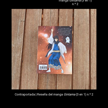
manga
Gintama
(3 en 1)
n.º 2
Contraportada | Reseña del manga
Gintama
(3 en 1) n.º 2
Volviendo al tema que nos acontece, este segundo tomo se