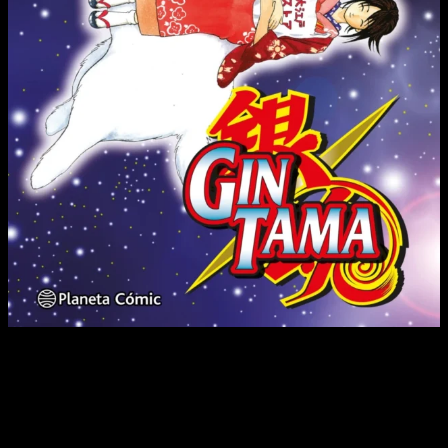
Gin y sus amigos hacen un viaje al espacio. Pero, tras un
desafortunado incidente, ¡¿su barco naufraga…?! Aparte de
eso, tienen que lidiar con una joven encantadora, un ladrón de
ropa interior, el mayor inventor de Edo y Jambonnette… Pero
como es habitual, ¡todas estas aventuras no le hacen ganar ni
un centavo a Gin y su equipo!