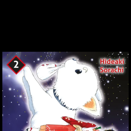
grandes bazas.
Gintama
destaca por su trío de
protagonistas, pero el manga
no sería lo mismo si no
tuviese uno de los planteles más ricos y variados de la
escena
.
Reseña del manga
Gintama
(3 en 1) n.º
2 | Portada, sinopsis y edición