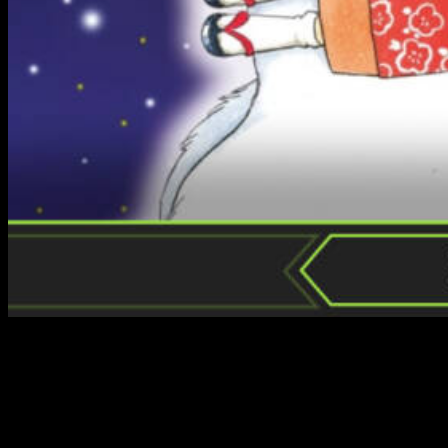
Lo bueno de los volúmenes recopilatorios que son más
grandes de lo normal (cuando los comparamos con
los
tankobon
) es que todo avanza mucho más deprisa.
Cuando agregas este rasgo a un tebeo algo más antiguo,
cobra especial relevancia, puesto que no quieres que te
mantengan en vilo, sino avanzar lo más rápido posible.