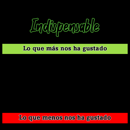
podían dar del que dice ser uno de los mangas más potentes
del
shonen
en toda su historia.
Tiene un plante de personajes principales y
secundarios increíble.
Es tremendamente divertido y su sentido del humor es
genial.
Narrativamente, funciona muy bien y tiene un gran ritmo.
Es fácil entenderlo todo muy rápido gracias a lo bien
que explica todo su autor.
Gintoki es uno de los mejores protagonistas que nos ha
dado el
shonen
en mucho tiempo.