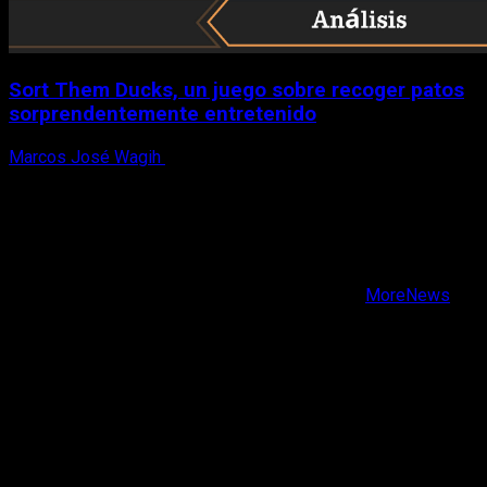
Sort Them Ducks, un juego sobre recoger patos
sorprendentemente entretenido
Marcos José Wagih
8 de agosto, 2026
X
Facebook
Instagram
Youtube
Copyright © Todos los derechos reservados.
|
MoreNews
por AF themes.