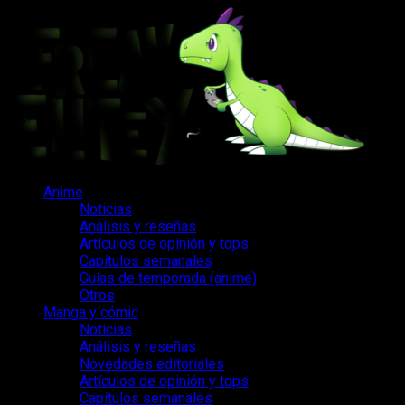
Saltar
al
contenido
Menú
Anime
principal
Noticias
Análisis y reseñas
Artículos de opinión y tops
Capítulos semanales
Guías de temporada (anime)
Otros
Manga y cómic
Noticias
Análisis y reseñas
Novedades editoriales
Artículos de opinión y tops
Capítulos semanales