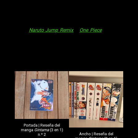
Dicho esto, antes de proseguir, me gustaría detenerme en la
edición. En este caso, creo que
Gintama
3 en 1
es producto
que responde bastante bien a nuestras expectativas. De
hecho, recuerda mucho a lo que hemos visto en otras series
tales como
Naruto Jump Remix
u
One Piece
, y
va más allá
del habitual
kazenban
, ya que hablamos de un tomo que
recoge los capítulos que —originalmente— veríamos en tres
de ellos. Y da mucho gusto, la verdad.
El principio de algo grande
Portada | Reseña del
manga
Gintama
(3 en 1)
Ancho | Reseña del
n.º 2