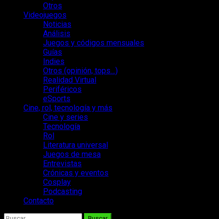
Otros
Videojuegos
Noticias
Análisis
Juegos y códigos mensuales
Guías
Indies
Otros (opinión, tops…)
Realidad Virtual
Periféricos
eSports
Cine, rol, tecnología y más
Cine y series
Tecnología
Rol
Literatura universal
Juegos de mesa
Entrevistas
Crónicas y eventos
Cosplay
Podcasting
Contacto
Buscar: