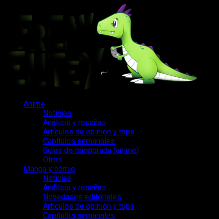
Saltar
al
contenido
Menú
Anime
principal
Noticias
Análisis y reseñas
Artículos de opinión y tops
Capítulos semanales
Guías de temporada (anime)
Otros
Manga y cómic
Noticias
Análisis y reseñas
Novedades editoriales
Artículos de opinión y tops
Capítulos semanales