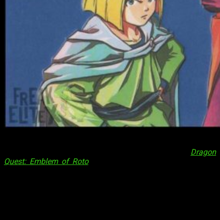
Nos encontramos muy cerca del final… Ciertamente, es un
momento triste, pues con aquesta mi reseña de
Dragon
Quest: Emblem of Roto
n.º 14 estoy a punto de cerrar una
aventura que comenzó en octubre de 2018. Es más, ya tengo
en mi haber el décimo quinto tomo, por lo que no tardaréis
mucho más en poder leer mis conclusiones finales. Sea como
fuere, no quiero ponerme sentimental. Estamos aquí para
hablar de un manga que, por méritos propios, se ha ganado un
lugar especial en mi estantería. Siendo una historia de los