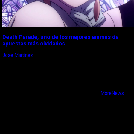
Death Parade, uno de los mejores animes de
apuestas más olvidados
Jose Martinez
7 de agosto, 2026
X
Facebook
Instagram
Youtube
Copyright © Todos los derechos reservados.
|
MoreNews
por AF themes.