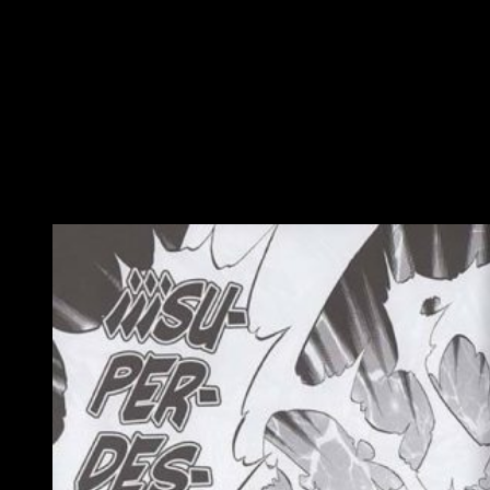
últimas páginas, las cuales sí que tienen el poder de
emocionar al lector. En primer lugar,
porque descubrimos
los verdaderos planes de Imajin
. Seguidamente, porque el
autor nos sorprende con algún que otro girito de guion o
evento inesperado. Para terminar, porque el demonio ha
revelado su forma final. Ahora sí, señoras y señores, se viene
el duelo final.
Conclusiones