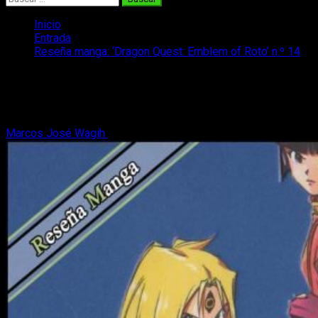
Inicio
Entrada
Reseña manga: ‘Dragon Quest: Emblem of Roto’ n.º 14
Reseña manga: ‘Dragon Quest: Emblem
of Roto’ n.º 14
Marcos José Wagih
24 de junio, 2021
5 minutos de lectura