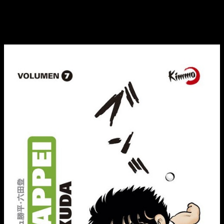
Reseña de
Chicho Terremoto
n.º 7 |
Portada, sinopsis y edición