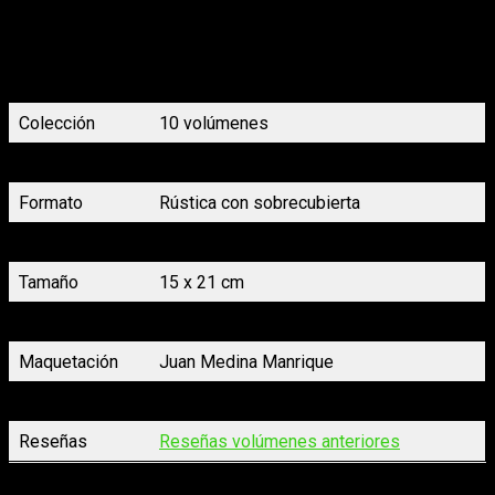
Uno de los personajes más divertidos y recordados vuelve en
una nueva edición completa con una traducción fiel al manga
original que mantiene el estilo gamberro del anime que lo
popularizó en España. Con extras y páginas a color.
Colección
10 volúmenes
Género
Humor, deportes, aventuras
Formato
Rústica con sobrecubierta
Páginas
312 en b/n. con integradas a color
Tamaño
15 x 21 cm
Precio
14,50 €
Maquetación
Juan Medina Manrique
Traducción
Carlos Mingo e Irene Tellería
Reseñas
Reseñas volúmenes anteriores