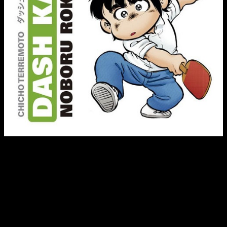
Si Kappei Sakamoto ya revolucionó el mundo del baloncesto,
atentos todos, porque ahora se ha pasado al tenis de mesa.
Empezó como una apuesta personal para conseguir unas
hamburguesas, unos viajes en montaña rusa y unas revistas
gratis, lo típico, vamos. Todo cambia cuando Honda, el
capitán del club de tenis de mesa, pone sus ojos sobre su
querida Akane, además de recibir el desprecio de todos los
miembros del club. Esto no pueden quedar así y Kappei retará
a todo el equipo a una competición. Por cierto, ¿qué
habilidades tiene Kappei con una raqueta de ping-pong?
Ninguna. ¿Es esto algo que importe?