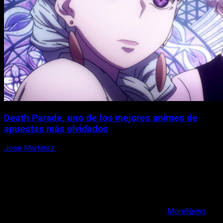
Death Parade, uno de los mejores animes de
apuestas más olvidados
Jose Martinez
7 de agosto, 2026
X
Facebook
Instagram
Youtube
Copyright © Todos los derechos reservados.
|
MoreNews
por AF themes.