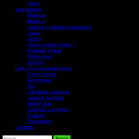
Otros
Videojuegos
Noticias
Análisis
Juegos y códigos mensuales
Guías
Indies
Otros (opinión, tops…)
Realidad Virtual
Periféricos
eSports
Cine, rol, tecnología y más
Cine y series
Tecnología
Rol
Literatura universal
Juegos de mesa
Entrevistas
Crónicas y eventos
Cosplay
Podcasting
Contacto
Buscar: