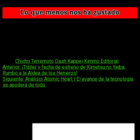
El sentimiento
spokon
no destaca tanto.
Se nota (aunque esto gustará a muchos) que es un
manga antiguo.
Tiene un sentido del humor un tanto verde que puede no
gustar a todo el mundo.
Tags:
Chicho Terremoto
Dash Kappei
Kimmo Editorial
Navegación
Anterior:
¡Tráiler y fecha de estreno de Kimetsu no Yaiba:
Rumbo a la Aldea de los Herreros!
de
Siguiente:
Análisis Atomic Heart | El avance de la tecnología
entradas
se apodera de todo
Deja una respuesta
Tu dirección de correo electrónico no será publicada.
Los
campos obligatorios están marcados con
*