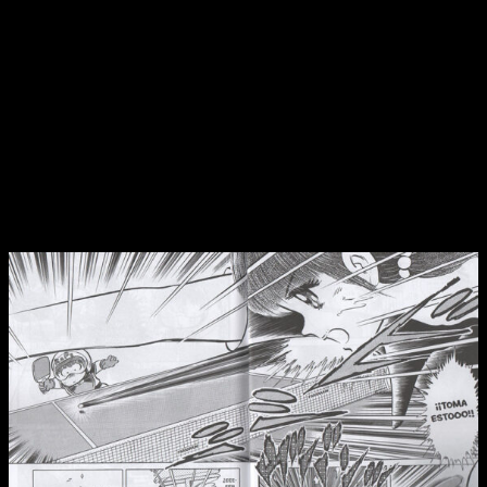
Si buscáis algo diferente, es muy probable que os deis de
bruces con una obra que no está hecha para vosotros.
Aquí lo
que prima son las carcajadas… aunque a veces sean más
‘verdes’ de lo que nos gustaría
, la verdad. Pese a todo,
somos capaces de apreciar la escritura de su autor, quien no
deja de esforzarse por crear un producto que sea entretenido.
Esa es su principal ‘obsesión’.
Reseña de
Chicho Terremoto
n.º 7:
conclusiones finales