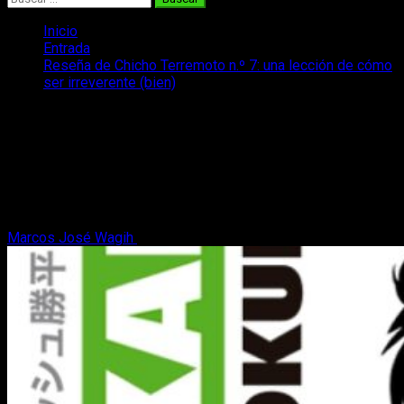
Inicio
Entrada
Reseña de Chicho Terremoto n.º 7: una lección de cómo
ser irreverente (bien)
Reseña de Chicho Terremoto n.º 7: una
lección de cómo ser irreverente (bien)
¿Qué sucede cuando nuestro prota 'deja' el baloncesto y se
mete al tenis de mesa? Os lo contamos en nuestra reseña de
Chicho Terremoto 7
Marcos José Wagih
1 de marzo, 2023
8 minutos de lectura