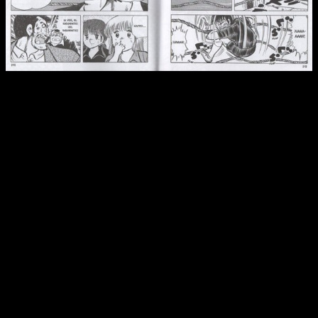
Reseña de
Chicho Terremoto
n.º 7
Tanto para lo bueno como para lo malo,
Dash Kappei
es así.
No le podemos pedir otra cosa y, ciertamente, ya sabíamos a
lo que veníamos.
Este séptimo volumen lo expresa a la
perfección con ese cambio tan drástico en la dinámica
.
Lo ‘peor’ de todo es que le sienta hasta bien, pues no solo es
entretenido, sino que te mantiene enganchado con cierto deje
de curiosidad. Al menos durante gran parte de la lectura.
Porque al igual que alabamos su sentido del humor, también
es verdad que el hilo pierde fuerza.
La trama del torneo no
es lo suficientemente consistente como para
mantenernos en vilo
. Tampoco las tramas románticas, el
crecimiento del equipo, los rivales, etc. No tenemos esos
ganchos habituales tan propios del
spokon
, siendo esta una
de sus debilidades. Por consiguiente,
Dask Kappei
se
sostiene por su sentido del humor.