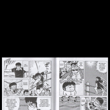
De hecho, este carácter ‘estúpido’ tanto de la trama como de
Sakamoto son lo que mantienen vivo al manga. De otra forma,
Chicho Terremoto
sería una historia más. No obstante, es la
conjunción de su humor absurdo e irreverente, su valor
nostálgico y su falta de rigor
lo que hacen que sea,
precisamente, una historia entretenida. Aquí no hemos venido
a ver un manga deportivo en donde la seriedad, el
compañerismo y la victoria lo sean todo. No. Aquí tenemos
algo muy diferente.
El humor como eje central