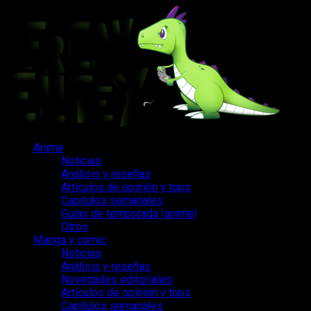
Saltar
al
contenido
Menú
Anime
principal
Noticias
Análisis y reseñas
Artículos de opinión y tops
Capítulos semanales
Guías de temporada (anime)
Otros
Manga y cómic
Noticias
Análisis y reseñas
Novedades editoriales
Artículos de opinión y tops
Capítulos semanales