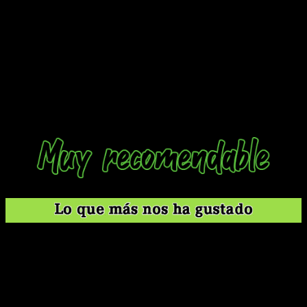
Sobre todo para aquellos que se dejen llevar por
su valor
nostálgico y/o de coleccionista, siendo las dos áreas en
las que más destaca
. A fin de cuentas, hablamos de un
auténtico clásico y de uno de los primeros mangas y animes
que logró romper las barreras entre países para aterrizar en
Occidente y, más concretamente, en España. Aquí, le pese a
quien le pese, o le guste a quien le guste, es historia de la
televisión.
Es nostalgia pura y dura.
Los personajes progresan mejor de lo que recordaba.
Las páginas a color y la edición son muy buenas.
Destaca como manga de humor; es original cuando se
trata de hacer tonterías.
La traducción y las notas a pie de página son de calidad.