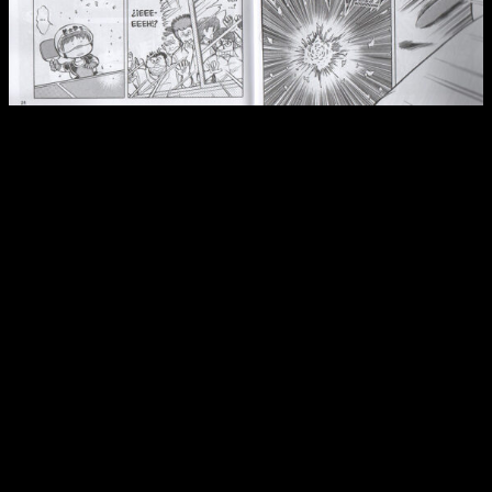
Reseña de
Chicho Terremoto
n.º 7
Lo bueno es que lo consigue, por lo que no podemos decir
que se equivoque. En consecuencia,
lo que
Chicho
Terremoto
nos da,
Chicho Terremoto
nos lo quita
. Y
viceversa. Es una historia errática y que se pierde a sí misma.
Carece de sentido o rigor. El guion no sigue una línea clara.
Todo eso es cierto, pero también es verdad que tiene el don
de hacernos reír. Es puro humor, pero contado a través del
deporte y de un personaje muy singular.
Molesto por momentos, Sakamoto es tal y como lo
recordamos.
La serie de animación, de hecho, no le hace
‘justicia’ a la locura de este singular personaje
, puesto
que en el manga va todavía más allá. Y aunque ofrece
manerismos de los ochenta que han envejecido muy mal, no
debemos olvidarnos de su contexto histórico. Es por eso
que, hoy día, seguimos pensando que puede ser una compra
muy interesante.