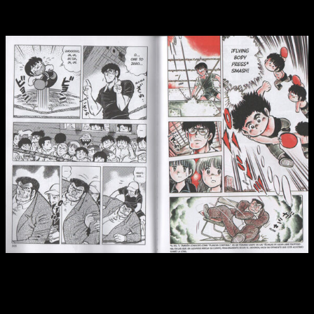
Adiós, baloncesto. ¿Hola, tenis de mesa?
Reseña de
Chicho Terremoto
n.º 7
Dicho esto… Pues lo cierto es que, probablemente, esta sea
una de las reseñas más singulares de
Dash Kappei
, puesto
que
nos olvidamos por completo del baloncesto para