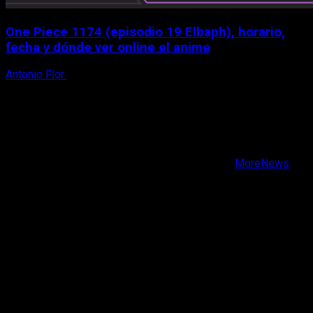
One Piece 1174 (episodio 19 Elbaph), horario,
fecha y dónde ver online el anime
Antonio Flor
9 de agosto, 2026
X
Facebook
Instagram
Youtube
Copyright © Todos los derechos reservados.
|
MoreNews
por AF themes.