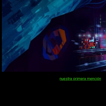
Nos remontamos a 2021 para ver
nuestra primera mención
a
Replaced
. Confieso que es uno de esos juegos a los que le
tengo muchas ganas. Sólo por su estilo visual merece algo
de atención y si eres de los que aman los indies,
posiblemente sea un juego a tener muy en cuenta. Y hoy os
hablamos de nuevo de él ya que se ha anunciado la fecha de
lanzamiento de
Replaced
.