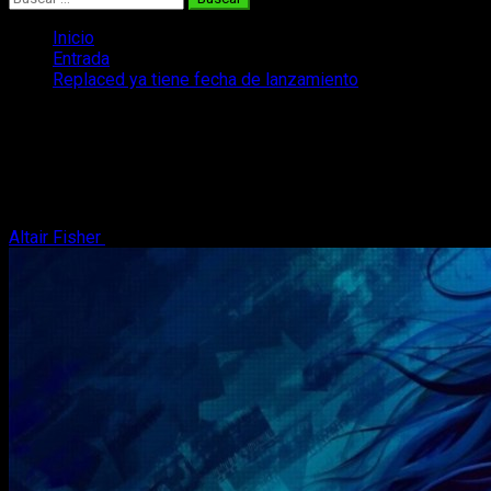
Inicio
Entrada
Replaced ya tiene fecha de lanzamiento
Replaced ya tiene fecha de lanzamiento
Aunque ha costado algo de tiempo, ya tenemos al fin fecha
de lanzamiento para Replaced, uno de los indies a tener en
cuenta el año que viene
Altair Fisher
4 de diciembre, 2025
2 minutos de lectura