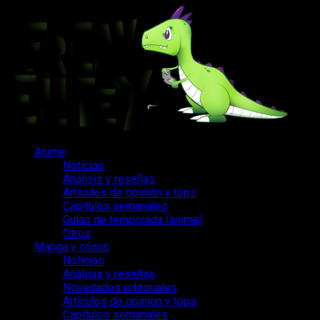
Saltar
al
contenido
Menú
Anime
principal
Noticias
Análisis y reseñas
Artículos de opinión y tops
Capítulos semanales
Guías de temporada (anime)
Otros
Manga y cómic
Noticias
Análisis y reseñas
Novedades editoriales
Artículos de opinión y tops
Capítulos semanales