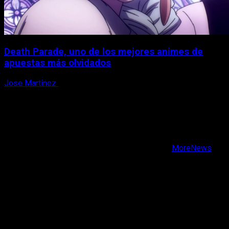
Death Parade, uno de los mejores animes de
apuestas más olvidados
Jose Martinez
7 de agosto, 2026
X
Facebook
Instagram
Youtube
Copyright © Todos los derechos reservados.
|
MoreNews
por AF themes.