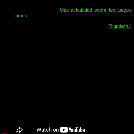
Tal vez te interese:
Más actualidad sobre los juegos
indies
Desarrollado por Sad Cat Studios y editado por
Thunderful
,
Replaced
llegará a
PC
(Steam) y consolas
Xbox
(tanto Series
X/S como Xbox One)
el próximo 12 de marzo de 2026
. La
espera se hará larga, puesto que quedan más de 3 meses
para poder jugarlo. Sólo esperemos que antes nos «lancen»
una demo que llevarnos a la boca. Y como siempre, os
dejamos con su
nuevo tráiler
: