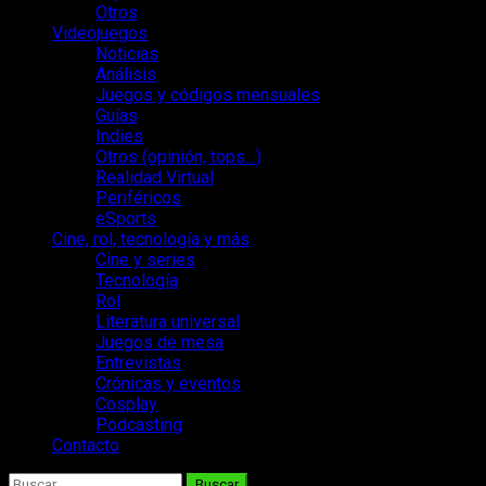
Otros
Videojuegos
Noticias
Análisis
Juegos y códigos mensuales
Guías
Indies
Otros (opinión, tops…)
Realidad Virtual
Periféricos
eSports
Cine, rol, tecnología y más
Cine y series
Tecnología
Rol
Literatura universal
Juegos de mesa
Entrevistas
Crónicas y eventos
Cosplay
Podcasting
Contacto
Buscar: