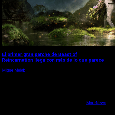
El primer gran parche de Beast of
Reincarnation llega con más de lo que parece
MiguelMalab
10 de agosto, 2026
X
Facebook
Instagram
Youtube
Copyright © Todos los derechos reservados.
|
MoreNews
por AF themes.