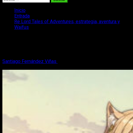
Inicio
Entrada
Re Lord Tales of Adventures, estrategia, aventura y
Waifus
Re Lord Tales of Adventures,
estrategia, aventura y Waifus
Santiago Fernández Viñas
9 de mayo, 2024
2 minutos de
lectura