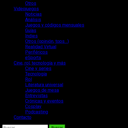
Otros
Videojuegos
Noticias
Análisis
Juegos y códigos mensuales
Guías
Indies
Otros (opinión, tops…)
Realidad Virtual
Periféricos
eSports
Cine, rol, tecnología y más
Cine y series
Tecnología
Rol
Literatura universal
Juegos de mesa
Entrevistas
Crónicas y eventos
Cosplay
Podcasting
Contacto
Buscar: