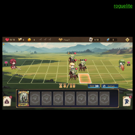
2P Games
y el desarrollador
Wind Runner
se preparan para
la llegada de
Re Lord Tales of Adventures
, un
roguelite
estratégico donde guiaremos a valientes guerreras hacia la
victoria y ya mismo puedes descargarlo en Steam. Cuenta tu
historia, investiga y explora un mundo donde cada aventura
será única.
Los jugadores tendrán la oportunidad de sumergirse en este
mundo como una deidad invocada por la reina, para poder
combatir contra un mal que amenaza la paz. Cada partida será
diferente, ya que será posible adentrarse en estas tierras. En