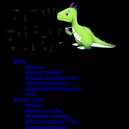
Saltar
al
contenido
Menú
Anime
principal
Noticias
Análisis y reseñas
Artículos de opinión y tops
Capítulos semanales
Guías de temporada (anime)
Otros
Manga y cómic
Noticias
Análisis y reseñas
Novedades editoriales
Artículos de opinión y tops
Capítulos semanales