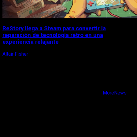
ReStory llega a Steam para convertir la
reparación de tecnología retro en una
experiencia relajante
Altair Fisher
8 de agosto, 2026
X
Facebook
Instagram
Youtube
Copyright © Todos los derechos reservados.
|
MoreNews
por AF themes.