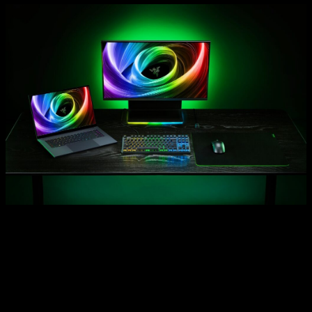
En cuanto al audio, el portátil integra un sistema de seis
altavoces optimizado por THX, con perfiles preajustados para
diferentes usos y la posibilidad de personalización. Aparte,
Razer ha rediseñado el teclado, añadiendo un mayor recorrido
y teclas macro configurables. Además, introduce la tecla
«Copilot for Windows», que permite acceso directo a un
asistente de inteligencia artificial para tareas diarias.