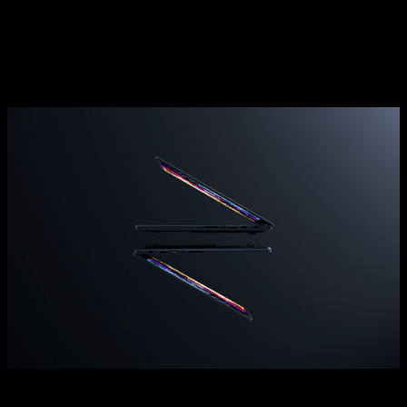
apenas 0,59 pulgadas en su punto más estrecho,
consolidándose como el portátil gaming más fino de Razer
hasta la fecha. A pesar de su tamaño reducido, la estructura
conserva la robustez gracias a un chasis de aluminio cortado
a precisión.
Para gestionar el calor en un diseño tan compacto, Razer ha