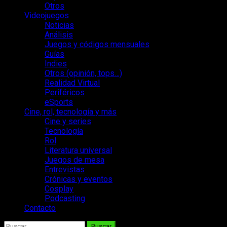
Otros
Videojuegos
Noticias
Análisis
Juegos y códigos mensuales
Guías
Indies
Otros (opinión, tops…)
Realidad Virtual
Periféricos
eSports
Cine, rol, tecnología y más
Cine y series
Tecnología
Rol
Literatura universal
Juegos de mesa
Entrevistas
Crónicas y eventos
Cosplay
Podcasting
Contacto
Buscar: