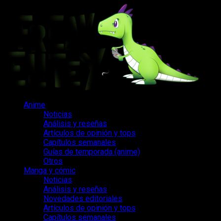
Saltar
al
contenido
Menú
Anime
principal
Noticias
Análisis y reseñas
Artículos de opinión y tops
Capítulos semanales
Guías de temporada (anime)
Otros
Manga y cómic
Noticias
Análisis y reseñas
Novedades editoriales
Artículos de opinión y tops
Capítulos semanales