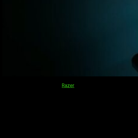
En el marco del CES 2025,
Razer
ha revelado el nuevo
Blade
16
, un portátil que combina un diseño más estilizado con
componentes de alto rendimiento. Esta nueva versión busca
satisfacer a los gamers que necesitan movilidad sin
sacrificar potencia, integrando por primera vez procesadores
AMD Ryzen AI 9
junto con gráficas
NVIDIA GeForce RTX
Serie 50
. Aun sin fecha oficial, sabemos que se lanzará
durante el primer trimestre de 2025.
El rediseño del Blade 16 destaca por su perfil delgado, con