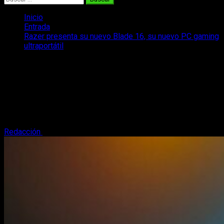
Inicio
Entrada
Razer presenta su nuevo Blade 16, su nuevo PC gaming
ultraportátil
Razer presenta su nuevo Blade 16, su
nuevo PC gaming ultraportátil
Durante el CES 2025, Razer presentó su nuevo Razer Blade
16, un PC gaming ultraportátil equipado con la mejor gráfica
del mercado.
Redacción
12 de enero, 2025
2 minutos de lectura