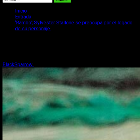
Inicio
Entrada
‘Rambo’; Sylvester Stallone se preocupa por el legado
de su personaje.
‘Rambo’; Sylvester Stallone se
preocupa por el legado de su personaje.
BlackSparrow
6 de enero, 2016
2 minutos de lectura