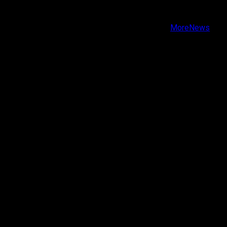
Youtube
Copyright © Todos los derechos reservados.
|
MoreNews
por AF themes.