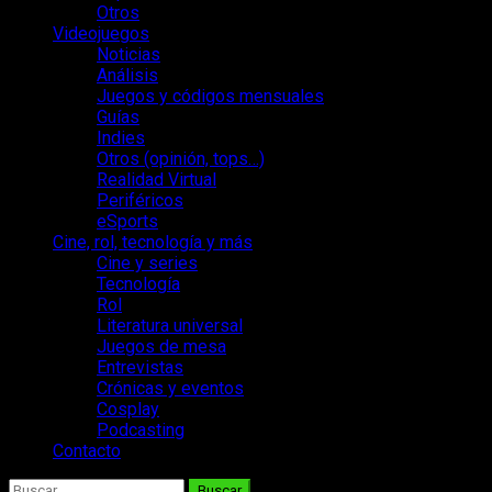
Otros
Videojuegos
Noticias
Análisis
Juegos y códigos mensuales
Guías
Indies
Otros (opinión, tops…)
Realidad Virtual
Periféricos
eSports
Cine, rol, tecnología y más
Cine y series
Tecnología
Rol
Literatura universal
Juegos de mesa
Entrevistas
Crónicas y eventos
Cosplay
Podcasting
Contacto
Buscar: