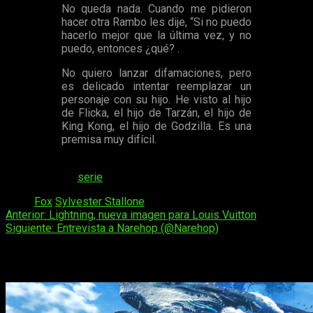
No queda nada. Cuando me pidieron
hacer otra Rambo les dije, “Si no puedo
hacerlo mejor que la última vez, y no
puedo, entonces ¿qué? .
No quiero lanzar difamaciones, pero
es delicado intentar reemplazar un
personaje con su hijo. He visto al hijo
de Flicka, el hijo de Tarzán, el hijo de
King Kong, el hijo de Godzilla. Es una
premisa muy difícil.
Dicho esto finalizó para no dejar así ningún cabo suelto. No le
veremos en la
serie
.
Tags:
Fox
Sylvester Stallone
Navegación
Anterior:
Lightning, nueva imagen para Louis Vuitton
Siguiente:
Entrevista a Narehop (@Narehop)
de
entradas
Historias relacionadas