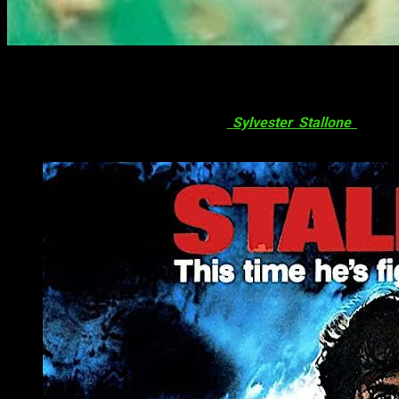
Hace ya 34 años de la primera y mítica película de
Rambo.
Acorralado
pero eso no quita el deseo por algunas
producciones de cargarse la saga. Van a lanzar una serie por
Fox
del hijo de dicho personaje y
Sylvester Stallone
quiso
dejar claras algunas facetas.