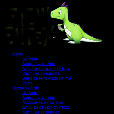
Saltar
al
contenido
Menú
Anime
principal
Noticias
Análisis y reseñas
Artículos de opinión y tops
Capítulos semanales
Guías de temporada (anime)
Otros
Manga y cómic
Noticias
Análisis y reseñas
Novedades editoriales
Artículos de opinión y tops
Capítulos semanales