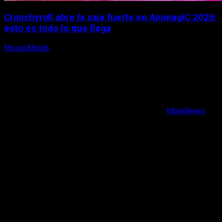
Crunchyroll abre la caja fuerte en AnimagiC 2026:
esto es todo lo que llega
MiguelMalab
5 de agosto, 2026
X
Facebook
Instagram
Youtube
Copyright © Todos los derechos reservados.
|
MoreNews
por AF themes.