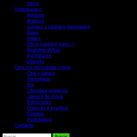
Otros
Videojuegos
Noticias
Análisis
Juegos y códigos mensuales
Guías
Indies
Otros (opinión, tops…)
Realidad Virtual
Periféricos
eSports
Cine, rol, tecnología y más
Cine y series
Tecnología
Rol
Literatura universal
Juegos de mesa
Entrevistas
Crónicas y eventos
Cosplay
Podcasting
Contacto
Buscar: