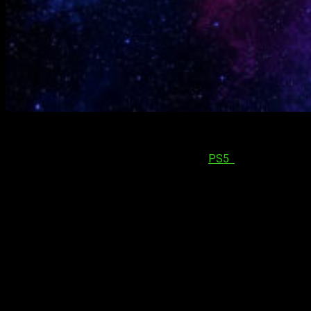
S
ony acaba de confirmar el lanzamiento de tres
nuevos modelos de carcasas para PlayStation
5. O lo que es lo mismo,
PS5
estrenará tres
cubiertas el mes que viene. Estas han recibido
los nombres de
Galactic Purple, Nova Pink y
Starlight Blue
.
PS5 y sus nuevas cubiertas