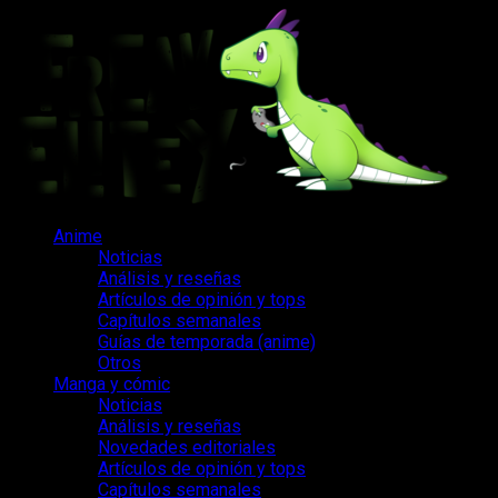
Saltar
al
contenido
Menú
Anime
principal
Noticias
Análisis y reseñas
Artículos de opinión y tops
Capítulos semanales
Guías de temporada (anime)
Otros
Manga y cómic
Noticias
Análisis y reseñas
Novedades editoriales
Artículos de opinión y tops
Capítulos semanales