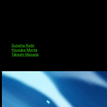
Datos sobre
Dies Irae
Primeramente, me gustaría hablaros del significado de
Dies I
famoso himno latino del siglo XIII. Sin entrar en demasiados 
Light. Distribuida por Light, Views Co., fue producida por Hatt
al mercado, por primera vez, en 2007.
En segundo lugar, el anime. Con una duración fijada en 11 ca
Crunchyroll
. Los principales miembros del
staff
han sido:
Susumu Kudo
, director
Yousuke Morita
, director de sonido
Takashi Masada
, creador original, guion, composición
Animación