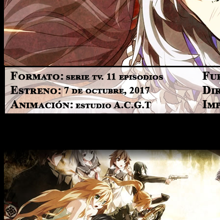
Primeras impresiones:
Dies
Irae