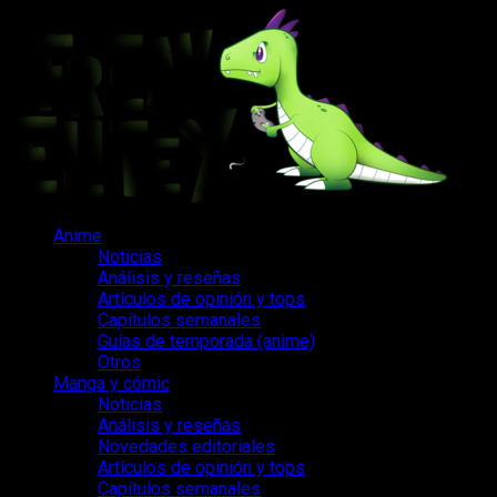
Saltar
al
contenido
Menú
Anime
principal
Noticias
Análisis y reseñas
Artículos de opinión y tops
Capítulos semanales
Guías de temporada (anime)
Otros
Manga y cómic
Noticias
Análisis y reseñas
Novedades editoriales
Artículos de opinión y tops
Capítulos semanales