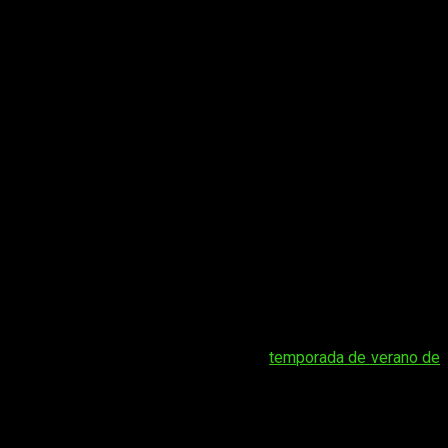
tención era prolongar tal rutina con la
temporada de verano de
o a la presente temporada de otoño de 2017. No son pocas las
nes». Hoy por hoy, sin embargo, me limitaré a hablaros de una
.; actualmente, solo están disponibles los capítulos 0 y 1.