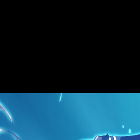
 elección de dicho título no ha sido trazada al azar, pues es un
ira en la novela visual homónima de la empresa desarrolladora
, mientras que el diseño corrió a cargo de G-Yūsuke; fue lanzado
, se puede disfrutar de su visionado en
simulcast
a través de