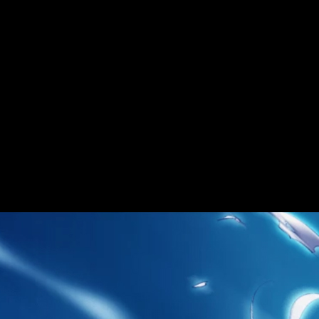
rae
(traducido, literalmente, como «día de la ira»). De hecho, la
detalles, es una
misa de réquiem
. Por un lado,
Dies Irae
se insp
ori Michisato. Por otra parte, el guion es obra de Takashi Masada
pítulos, ha sido desarrollada por el estudio A.C.G.T. Asimismo