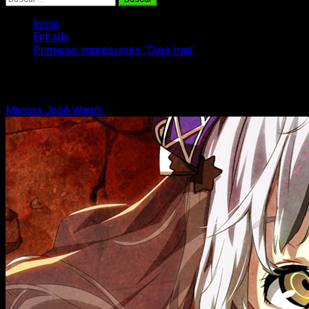
Inicio
Entrada
Primeras impresiones: ‘Dies Irae’
Primeras impresiones: ‘Dies Irae’
Marcos José Wagih
16 de octubre, 2017
7 minutos de lectura