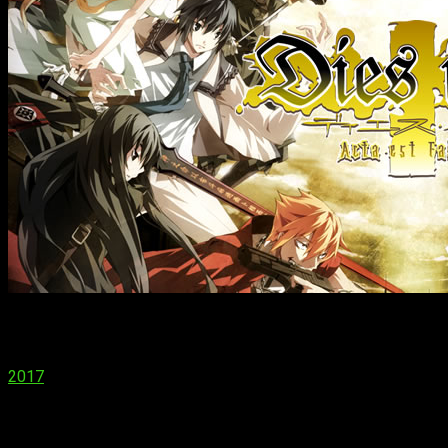
¡Hola, muy buenas!
Otrora, acostumbré a escribir aquellas mis primeras impresione
2017
, pero… Bueno, cierto es que no terminé de ser conquist
novedades que han logrado rescatar mi interés, por lo que es
serie que puede dar mucho que hablar:
Dies Irae
. Cómo no, el d