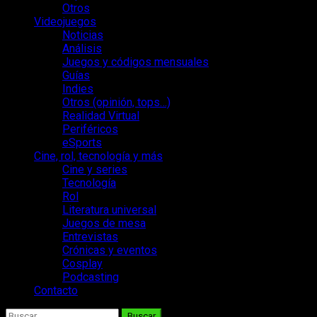
Otros
Videojuegos
Noticias
Análisis
Juegos y códigos mensuales
Guías
Indies
Otros (opinión, tops…)
Realidad Virtual
Periféricos
eSports
Cine, rol, tecnología y más
Cine y series
Tecnología
Rol
Literatura universal
Juegos de mesa
Entrevistas
Crónicas y eventos
Cosplay
Podcasting
Contacto
Buscar: