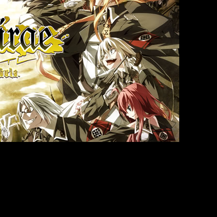
s de los estrenos que me fueron interesando. Inicialmente, mi in
ado por su catálogo de novedades. Hoy, sin embargo, me subyag
 posible que vuelva dentro de poco con otras «primeras impresio
evenir de la serie queda ligado a cómo se desarrolle en el tiempo