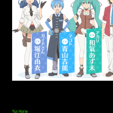
Primer vídeo promocional Shach
ō
Battle no Jikan Desu
En el anuncio también hemos podido descubrir el casting,
como podemos observar en la fotografía de arriba, de
izquierda a derecha tenemos a:
Yui Horie
en el papel de guía