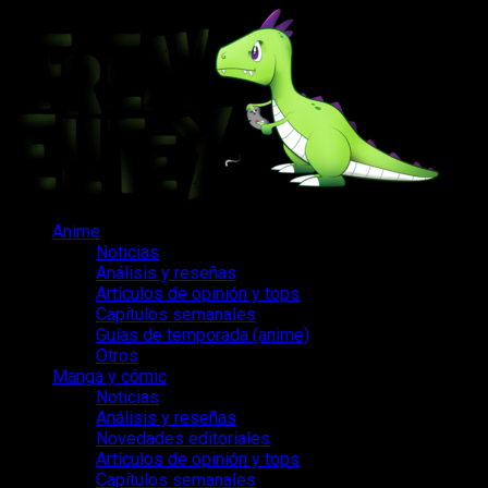
Saltar
al
contenido
Menú
Anime
principal
Noticias
Análisis y reseñas
Artículos de opinión y tops
Capítulos semanales
Guías de temporada (anime)
Otros
Manga y cómic
Noticias
Análisis y reseñas
Novedades editoriales
Artículos de opinión y tops
Capítulos semanales