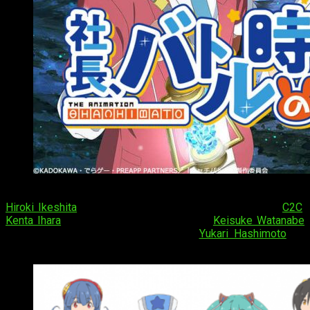
Shachō, Battle no Jikan Desu! imagen promocional.
Hiroki Ikeshita
dirige este proyecto dentro del estudio
C2C
.
Kenta Ihara
se ocupa de la composición.
Keisuke Watanabe
firma el diseño de los personajes y
Yukari Hashimoto
se
encarga del apartado musical.