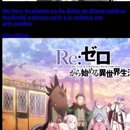
My Hero Academia no ha dicho su última palabra:
Horikoshi estrena corto y lo celebra con
arte inédito
MiguelMalab
6 de agosto, 2026