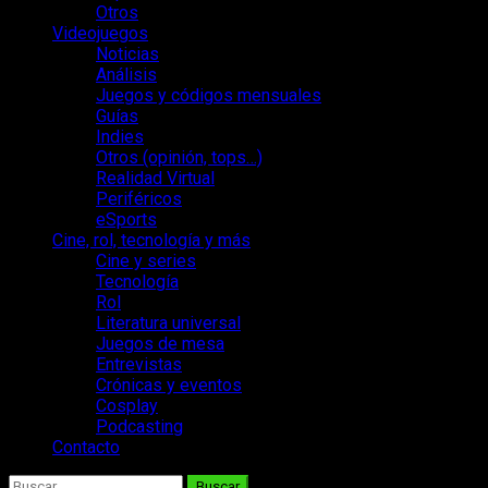
Otros
Videojuegos
Noticias
Análisis
Juegos y códigos mensuales
Guías
Indies
Otros (opinión, tops…)
Realidad Virtual
Periféricos
eSports
Cine, rol, tecnología y más
Cine y series
Tecnología
Rol
Literatura universal
Juegos de mesa
Entrevistas
Crónicas y eventos
Cosplay
Podcasting
Contacto
Buscar: