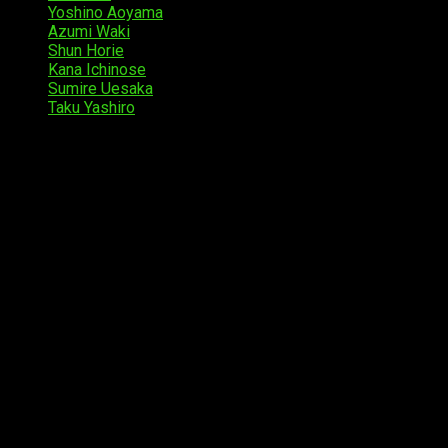
Yoshino Aoyama
como Makoto
Azumi Waki
como Akari
Shun Horie
como Minato
Kana Ichinose
como Yutoria
Sumire Uesaka
en el papel de Valmi
Taku Yashiro
como Raiba
Sinopsis
Shachō, Battle no Jikan Desu! es un juego de rol
estratégico, del género isekai, que tiene lugar en
un mundo donde las puertas dimensionales
aparecen repentinamente en el cielo, dando
acceso a las mazmorras. El escenario presenta al
jugador como presidente de una compañía que
emplea aventureros para explorar las mazmorras,
luchar contra los monstruos que hay en ellas y
recuperar los tesoros secretos que allí se
esconden. El jugador debe reclutar y entrenar a
sus guerreros, brujas, caballeros, cazadores,
asesinos y otras clases emblemáticas
distribuidas entre sus empleados, y enviarlos a
las mazmorras correspondientes.