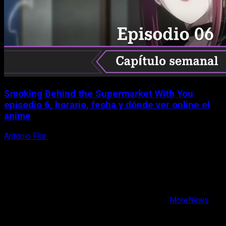
Smoking Behind the Supermarket With You
episodio 6, horario, fecha y dónde ver online el
anime
Antonio Flor
6 de agosto, 2026
X
Facebook
Instagram
Youtube
Copyright © Todos los derechos reservados.
|
MoreNews
por AF themes.