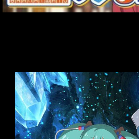
La web oficial del anime
Shachō, Battle no Jikan Desu —
la
supone una adaptación del juego de móviles— ha publicado el
primer vídeo promocional en el que descubrimos el
staff
, el
reparto y su fecha de lanzamiento.
El título se estrenará en Japón en abril
de 2020