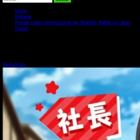
Inicio
Entrada
Primer vídeo promocional de ‘Shachō, Battle no Jikan
Desu!’
Primer vídeo promocional de ‘Shachō,
Battle no Jikan Desu!’
Redacción
26 de enero, 2020
2 minutos de lectura