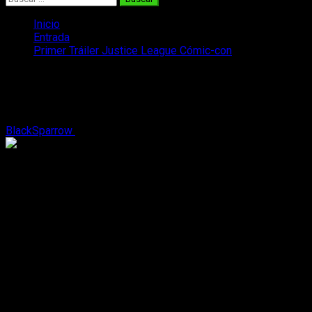
Inicio
Entrada
Primer Tráiler Justice League Cómic-con
Primer Tráiler Justice League Cómic-
con
BlackSparrow
25 de julio, 2016
2 minutos de lectura
En la
Cómic-con
de San Diego vimos diversos avances del
mundo del séptimo arte, entre ellos en el ámbito de los
superhéroes, concretamente
Justice League
junto con el
tráiler de
Wonder Woman
, del
Rey Arturo
,
Juego de Tronos
,
The Walking Dead
y
Dr. Strange
entre otros.
https://www.youtube.com/watch?v=xlMpks1gC1M
Al principio del tráiler,
Bruce Wayne
visita un pueblo alejado
en busca de un hombre o, exactamente, de un atlante, de
Aquaman,
a quien no le agrada la idea de estar siendo
rastreado por un desconocido y entonces, en voz en off, el