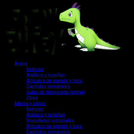
Saltar
al
contenido
Menú
Anime
principal
Noticias
Análisis y reseñas
Artículos de opinión y tops
Capítulos semanales
Guías de temporada (anime)
Otros
Manga y cómic
Noticias
Análisis y reseñas
Novedades editoriales
Artículos de opinión y tops
Capítulos semanales