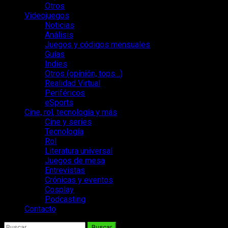
Otros
Videojuegos
Noticias
Análisis
Juegos y códigos mensuales
Guías
Indies
Otros (opinión, tops…)
Realidad Virtual
Periféricos
eSports
Cine, rol, tecnología y más
Cine y series
Tecnología
Rol
Literatura universal
Juegos de mesa
Entrevistas
Crónicas y eventos
Cosplay
Podcasting
Contacto
Buscar: