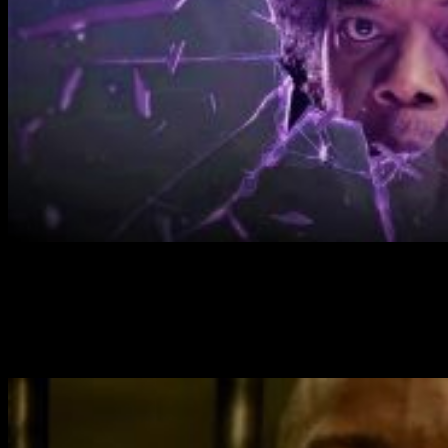
Un superhéroe y dos villanos
La encargada de el supuesto tratamiento de los tres protagoni
que
dos de sus pacientes se acercan más a la figura del 
alberga 24 personalidades, una muy peligrosa:
La Bestia.