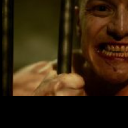
El tráiler nos muestra diferentes situaciones
mezcla del te
referencia al periodo entre
Múltiple
y esta película.
A pesar de que el tráiler muestra la situación general de los p