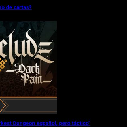
no de cartas?
rkest Dungeon español, pero táctico’