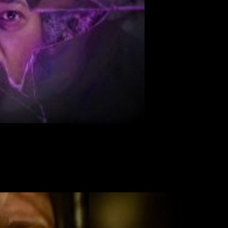
stas es la doctora
Ellie Staple, Sarah Paulson,
especialista en
villano.
Hablados del nuevo personaje,
Mr.Glass
(
Samuel L.