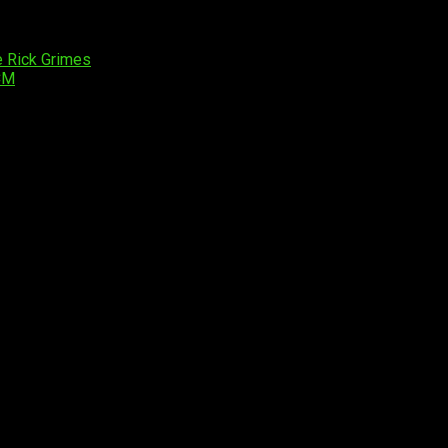
e Rick Grimes
CM
os obligatorios están marcados con
*