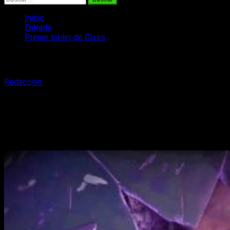
Inicio
Entrada
Primer tráiler de Glass
Primer tráiler de Glass
Redacción
21 de julio, 2018
2 minutos de lectura
Glass
, la secuela de
Múltiple
y
El protegido
, dirigida por
M. Ni
Desde que se desveló que
Múltiple
y
El protegido
compartían 
Night Shyamalan
,
Glass
, responde a esta pregunta: ambos p
personaje interpretado por Samuel L. Jackson.