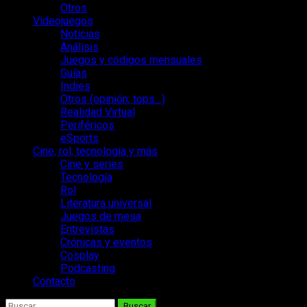
Otros
Videojuegos
Noticias
Análisis
Juegos y códigos mensuales
Guías
Indies
Otros (opinión, tops…)
Realidad Virtual
Periféricos
eSports
Cine, rol, tecnología y más
Cine y series
Tecnología
Rol
Literatura universal
Juegos de mesa
Entrevistas
Crónicas y eventos
Cosplay
Podcasting
Contacto
Buscar: