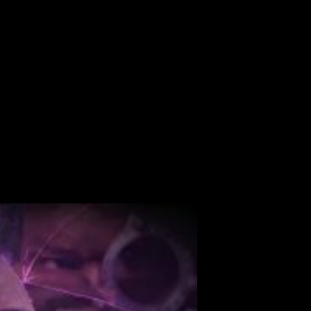
ght Shyamalan
estrena primer tráiler oficial que
nos deja algun
un mismo universo nos hacíamos
una pregunta ¿cómo van a 
rotagonistas están recluidos en una institución mental, como