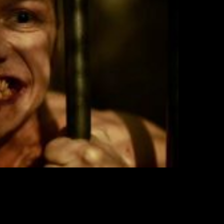
rror y acción al que ya nos tiene acostumbrados Shyama
ersonajes y presenta a
Mr.Glass
, aún no sabemos mucho de este 