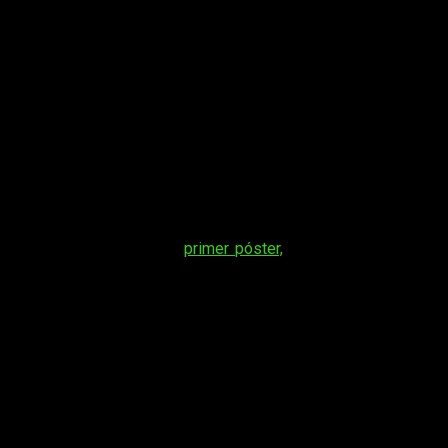
a respuesta y muchas preguntas.
encajar?
El primer trailer de la tercera entrega de la saga de
M.
 ya podíamos intuir en el
primer póster,
junto con un nuevo