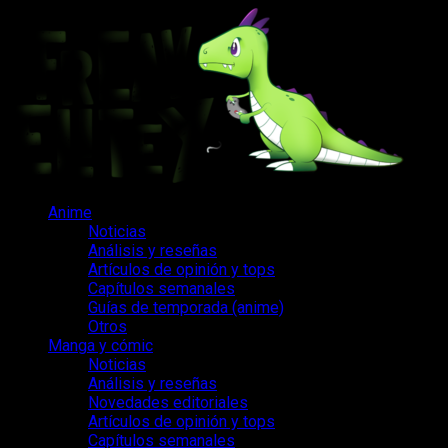
Saltar
al
contenido
Menú
Anime
principal
Noticias
Análisis y reseñas
Artículos de opinión y tops
Capítulos semanales
Guías de temporada (anime)
Otros
Manga y cómic
Noticias
Análisis y reseñas
Novedades editoriales
Artículos de opinión y tops
Capítulos semanales