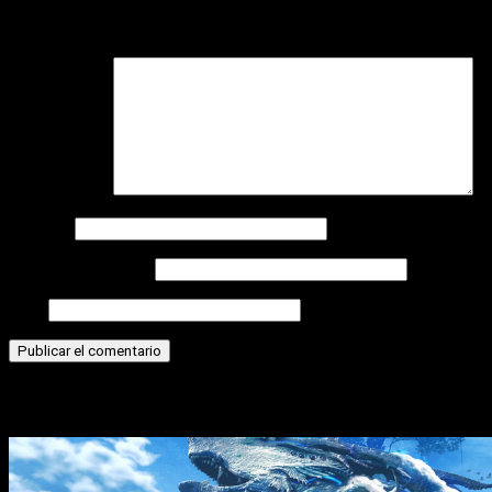
Tu dirección de correo electrónico no será publicada.
Los
campos obligatorios están marcados con
*
Comentario
*
Nombre
Correo electrónico
Web
Historias relacionadas