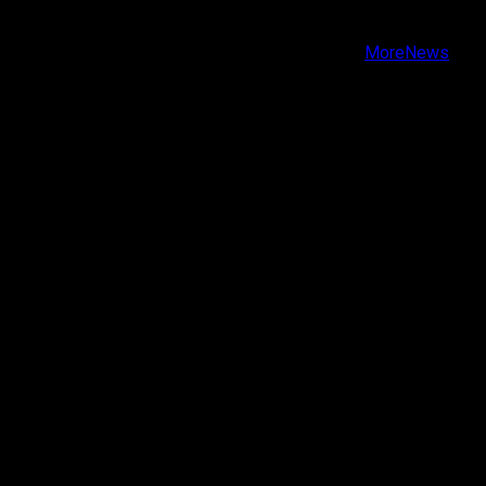
Youtube
Copyright © Todos los derechos reservados.
|
MoreNews
por AF themes.