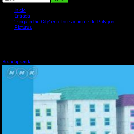
Inicio
Entrada
‘Pingu in the City’ es el nuevo anime de Polygon
Pictures
‘Pingu in the City’ es el nuevo anime de
Polygon Pictures
Brendaprenda
6 de septiembre, 2017
2 minutos de lectura