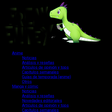
Saltar
al
contenido
Menú
Anime
principal
Noticias
Análisis y reseñas
Artículos de opinión y tops
Capítulos semanales
Guías de temporada (anime)
Otros
Manga y cómic
Noticias
Análisis y reseñas
Novedades editoriales
Artículos de opinión y tops
Capítulos semanales