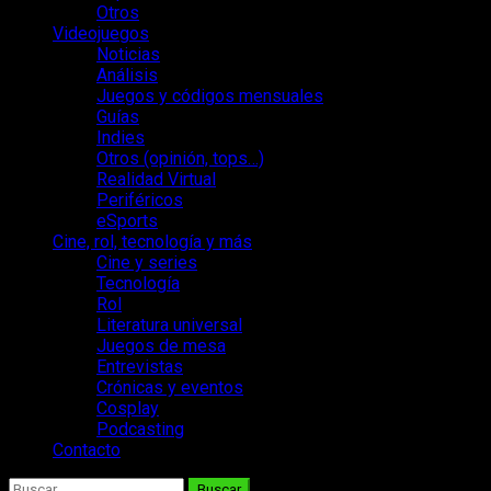
Otros
Videojuegos
Noticias
Análisis
Juegos y códigos mensuales
Guías
Indies
Otros (opinión, tops…)
Realidad Virtual
Periféricos
eSports
Cine, rol, tecnología y más
Cine y series
Tecnología
Rol
Literatura universal
Juegos de mesa
Entrevistas
Crónicas y eventos
Cosplay
Podcasting
Contacto
Buscar: